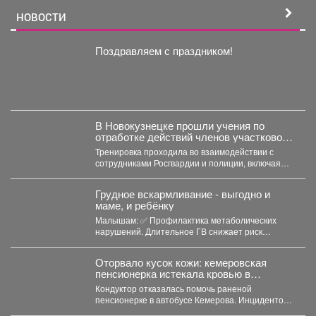
НОВОСТИ
Поздравляем с праздником!
В Новокузнецке прошли учения по
отработке действий членов участковой
избирательной комиссии в нештатных
Тренировка проходила во взаимодействии с
ситуациях на предстоящих выборах.
сотрудниками Росгвардии и полиции, включая
специалистов кинологической службы.
Грудное вскармливание - выгодно и
маме, и ребёнку
Малышам: ✅ Профилактика метаболических
нарушений. Длительное ГВ снижает риск
ожирения в детском...
Оторвало кусок кожи: кемеровская
пенсионерка истекала кровью в
автобусе
Кондуктор отказалась помочь раненой
пенсионерке в автобусе Кемерова. Инцидентом
заинтересовались СК РФ. Следственный