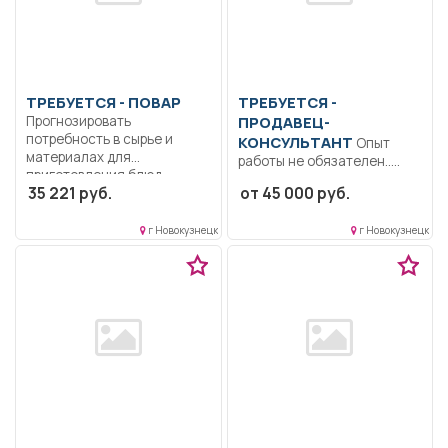
ТРЕБУЕТСЯ - ПОВАР
ТРЕБУЕТСЯ -
Прогнозировать
ПРОДАВЕЦ-
потребность в сырье и
КОНСУЛЬТАНТ
Опыт
материалах для
работы не обязателен..
приготовления блюд,...
Консультирование
35 221 руб.
от 45 000 руб.
покупателей; работа на
кассе;...
г Новокузнецк
г Новокузнецк