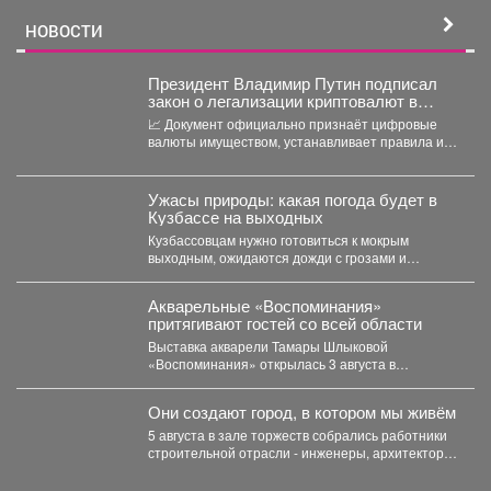
НОВОСТИ
Президент Владимир Путин подписал
закон о легализации криптовалют в
России.
📈 Документ официально признаёт цифровые
валюты имуществом, устанавливает правила их
оборота и гарантирует судебную защиту...
Ужасы природы: какая погода будет в
Кузбассе на выходных
Кузбассовцам нужно готовиться к мокрым
выходным, ожидаются дожди с грозами и
сильный ветер. По...
Акварельные «Воспоминания»
притягивают гостей со всей области
Выставка акварели Тамары Шлыковой
«Воспоминания» открылась 3 августа в
Центральной библиотеке Мысков и сразу стала...
Они создают город, в котором мы живём
5 августа в зале торжеств собрались работники
строительной отрасли - инженеры, архитекторы,
проектировщики, руководители и...