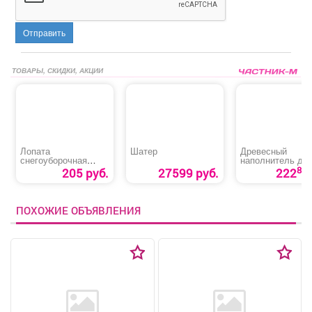
Отправить
ТОВАРЫ, СКИДКИ, АКЦИИ
Лопата
Шатер
Древесный
снегоуборочная
наполнитель дл
«РемоКолор 69-0-
лотков «Лапки в
80
205 руб.
27599 руб.
222
441»
порядке»
ПОХОЖИЕ ОБЪЯВЛЕНИЯ