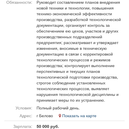
Обязанности:
Руководит составлением планов внедрения
Афиша
Обучение
Проекты
новой техники и технологии, повышения
технико-экономической эффективности
производства, разработкой технологической
документации, организует контроль за
обеспечением ею цехов, участков и других
Товары
Поздравления
Погода
производственных подразделений
предприятия; рассматривает и утверждает
изменения, вносимые в техническую
документацию в связи с корректировкой
технологических процессов и режимов
производства; контролирует выполнение
ТВ программа
Я - пенсионер
перспективных и текущих планов
технологической подготовки производства,
строгое соблюдение установленных
технологических процессов, выявляет
нарушения технологической дисциплины и
принимает меры по их устранению.
Условия:
Полный рабочий день.
Адрес:
г Белово
Показать на карте
Зарплата:
50 000 руб.