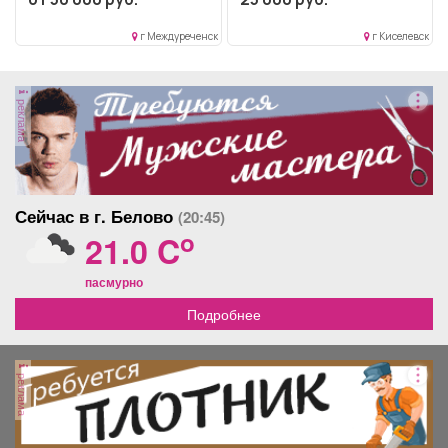
г Междуреченск
г Киселевск
реклама
Сейчас в г. Белово
(20:45)
o
21.0 C
пасмурно
Подробнее
реклама