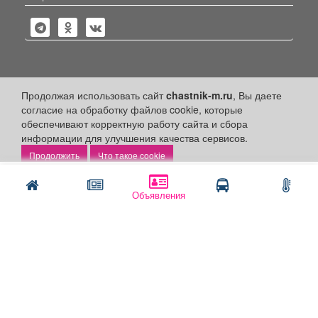
Политика конфиденциальности
Продолжая использовать сайт
chastnik-m.ru
, Вы даете
согласие на обработку файлов cookie, которые
Публикации с пометкой «Реклама», «На правах рекламы»,
обеспечивают корректную работу сайта и сбора
«Партнёрский проект» оплачены рекламодателем.
информации для улучшения качества сервисов.
Редакция сайта не несет ответственности за достоверность
информации, содержащейся в рекламных материалах и
Что такое cookie
объявлениях.
Написать
Позвонить
+16
© 2006-2026
ООО "Частник-М"
Объявления