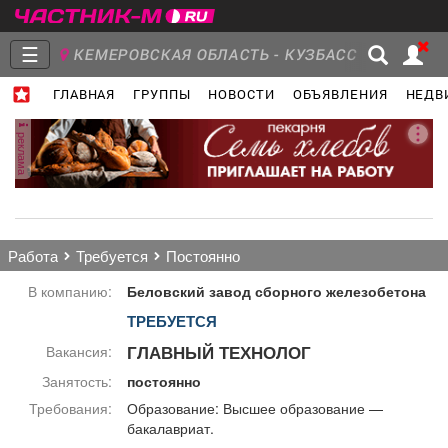
☰
КЕМЕРОВСКАЯ ОБЛАСТЬ - КУЗБАСС
ГЛАВНАЯ
ГРУППЫ
НОВОСТИ
ОБЪЯВЛЕНИЯ
НЕДВ
Главная
Группы
Новости
реклама
Объявления
Недвижимость
Услуги
работа
требуется
постоянно
В компанию:
Беловский завод сборного железобетона
ТРЕБУЕТСЯ
Работа
Транспорт
Компании
ГЛАВНЫЙ ТЕХНОЛОГ
Вакансия:
Занятость:
постоянно
Требования:
Образование: Высшее образование —
бакалавриат.