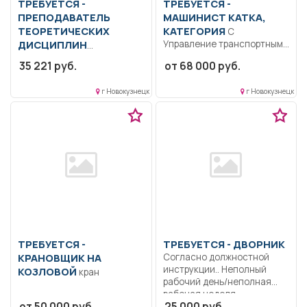
ТРЕБУЕТСЯ -
ТРЕБУЕТСЯ -
ПРЕПОДАВАТЕЛЬ
МАШИНИСТ КАТКА,
ТЕОРЕТИЧЕСКИХ
КАТЕГОРИЯ
С
ДИСЦИПЛИН
Управление транспортным
средством в соответствии
Образование: Среднее
35 221 руб.
от 68 000 руб.
с назначением, с
профессиональное
заданием,...
образование.. Обучение
г Новокузнецк
г Новокузнецк
учащихся теоретическим
дисциплинам.. Полный...
ТРЕБУЕТСЯ -
ТРЕБУЕТСЯ - ДВОРНИК
КРАНОВЩИК НА
Согласно должностной
инструкции.. Неполный
КОЗЛОВОЙ
кран
рабочий день/неполная
рабочая неделя..
от 50 000 руб.
25 000 руб.