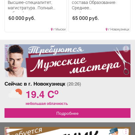
Высшее-специалитет,
состава Образование:
магистратура.. Полный
Среднее
рабочий день..
профессиональное
60 000 руб.
65 000 руб.
образование.. Ремонт
подвижного состава.
Разборка...
г Мыски
г Новокузнецк
реклама
Сейчас в г. Новокузнецк
(20:26)
o
19.4 C
небольшая облачность
Подробнее