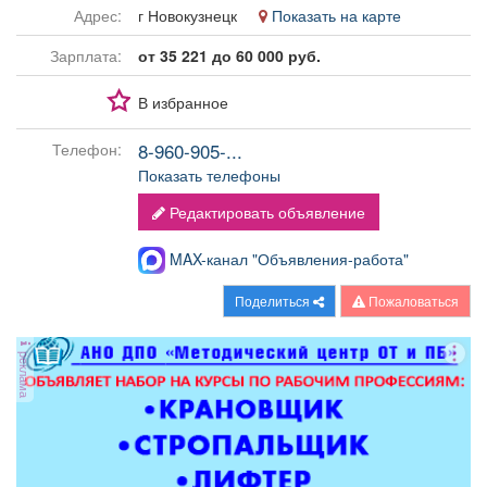
Афиша
Обучение
Проекты
Адрес:
г Новокузнецк
Показать на карте
Зарплата:
от 35 221 до 60 000 руб.
В избранное
Товары
Поздравления
Погода
8-960-905-...
Телефон:
Показать телефоны
Редактировать объявление
ТВ программа
MAX-канал "Объявления-работа"
Я - пенсионер
Поделиться
Пожаловаться
реклама