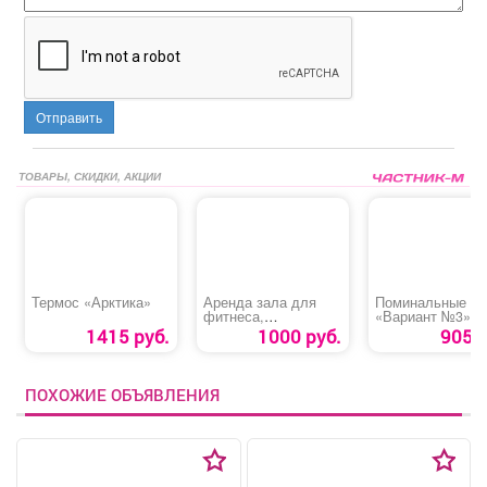
Отправить
ТОВАРЫ, СКИДКИ, АКЦИИ
Термос «Арктика»
Аренда зала для
Поминальные о
фитнеса,
«Вариант №3»
проведения
1415 руб.
1000 руб.
905 р
тренировок, мастер-
классов или других
мероприятий
ПОХОЖИЕ ОБЪЯВЛЕНИЯ