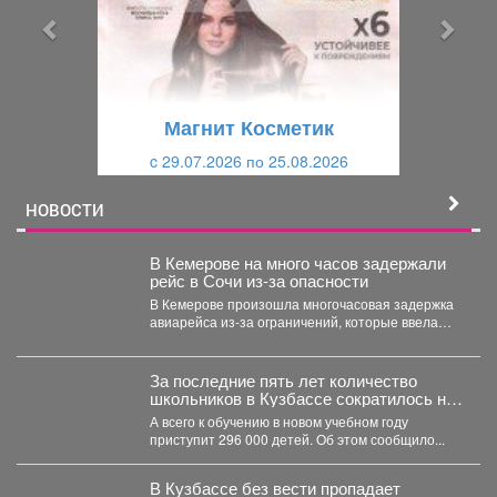
ы
у
д
ю
у
щ
щ
и
Магнит Косметик
и
й
c 29.07.2026 по 25.08.2026
й
НОВОСТИ
В Кемерове на много часов задержали
рейс в Сочи из-за опасности
В Кемерове произошла многочасовая задержка
авиарейса из-за ограничений, которые ввела
Росавиация. Утром в четверг,...
За последние пять лет количество
школьников в Кузбассе сократилось на
8%
А всего к обучению в новом учебном году
приступит 296 000 детей. Об этом сообщило...
В Кузбассе без вести пропадает