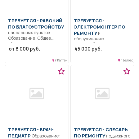
ТРЕБУЕТСЯ - РАБОЧИЙ
ТРЕБУЕТСЯ -
ПО БЛАГОУСТРОЙСТВУ
ЭЛЕКТРОМОНТЕР ПО
населенных пунктов
РЕМОНТУ
и
Образование: Общее
обслуживанию
образование..
электрооборудования
от 8 000 руб.
45 000 руб.
Благоустройство и
Образование: Среднее
озеленение территории,
профессиональное
прополка...
г Калтан
г Белово
образование.
Дисциплинированность..
Ремонт и обслуживание...
ТРЕБУЕТСЯ - ВРАЧ-
ТРЕБУЕТСЯ - СЛЕСАРЬ
ПЕДИАТР
ПО РЕМОНТУ
Образование:
подвижного