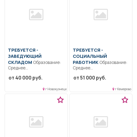
ТРЕБУЕТСЯ -
ТРЕБУЕТСЯ -
ЗАВЕДУЮЩИЙ
СОЦИАЛЬНЫЙ
СКЛАДОМ
РАБОТНИК
Образование:
Образование:
Среднее
Среднее
профессиональное
профессиональное..
от 40 000 руб.
от 51 000 руб.
образование..
Оказание социальных
Должностные обязанности:
услуг гражданам пожилого
г Новокузнецк
г Кемерово
приём на склад,...
возраста...