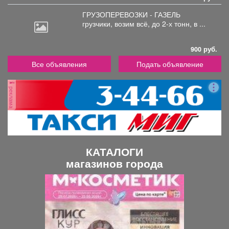
ГРУЗОПЕРЕВОЗКИ - ГАЗЕЛЬ
грузчики,
возим всё, до 2-х тонн, в ...
900 руб.
Все объявления
Подать объявление
реклама
КАТАЛОГИ
магазинов города
П
С
р
л
е
е
д
д