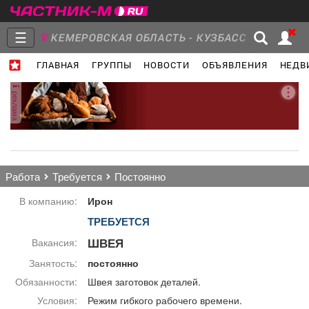
☰
КЕМЕРОВСКАЯ ОБЛАСТЬ - КУЗБАСС
ГЛАВНАЯ
ГРУППЫ
НОВОСТИ
ОБЪЯВЛЕНИЯ
НЕДВ
Главная
Группы
Новости
реклама
Объявления
Недвижимость
Услуги
работа
требуется
постоянно
В компанию:
Ирон
ТРЕБУЕТСЯ
Работа
Транспорт
Компании
ШВЕЯ
Вакансия:
Занятость:
постоянно
Обязанности:
Швея заготовок деталей.
Условия:
Режим гибкого рабочего времени.