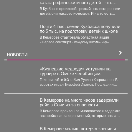
катастрофически много детей – что
происходит
В Кузбассе произошёл резкий всплеск пропажи
детей, они массово исчезают. И на то есть
причина....
Почти 4 тыс. семей Кузбасса получили
по 5 тыс. на подготовку детей к школе
В Кемерове стартовала областная акция
«Первое сентября - каждому школьнику».
Родителям выдали сертификаты, которые они...
НОВОСТИ
«Кузнецкие медведи» уступили на
турнире в Омске челябинцам.
Гол при счёте 0:3 забил Руслан Каграманов. В
воротах играл Тимофей Иванов. Последняя
шайба была...
В Кемерове на много часов задержали
рейс в Сочи из-за опасности
В Кемерове произошла многочасовая задержка
авиарейса из-за ограничений, которые ввела
Росавиация. Утром в четверг,...
В Кемерове малыш потерял зрение и