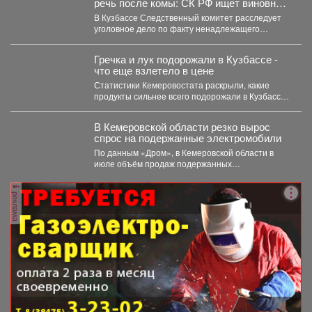
речь после комы: СК РФ ищет виновных
в искалеченном детстве
В Кузбассе Следственный комитет расследует
уголовное дело по факту ненадлежащего
оказания медицинской помощи двухлетнему
мальчику....
Гречка и лук подорожали в Кузбассе -
что еще взлетело в цене
Статистики Кемеровостата раскрыли, какие
продукты сильнее всего подорожали в Кузбассе
за неделю. Специалисты Кемеровостата...
В Кемеровской области резко вырос
спрос на подержанные электромобили
По данным «Дром», в Кемеровской области в
июле объём продаж подержанных
электромобилей увеличился на 233...
реклама