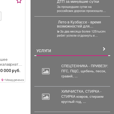
ДТП за минувшие сутки
За прошедшие сутки на
российских дорогах произошло
342 ДТП, в которых погибли 30 и
получили...
️ Лето в Кузбассе - время
возможностей для
школьников!
💫За два месяца более 125тысяч
ребят успели отдохнуть и
оздоровиться-в лагерях,
санаториях и на туристических...
УСЛУГИ
сшее
калавриат..
СПЕЦТЕХНИКА - ПРИВЕЗУ:
ностных
0 000 руб.
ПГС,
ПЩС, щебень, песок,
асно...
гравий, ...
г Междуреченск
ХИМЧИСТКА, СТИРКА -
СТИРКА ковров,
стираем
круглый год, ...