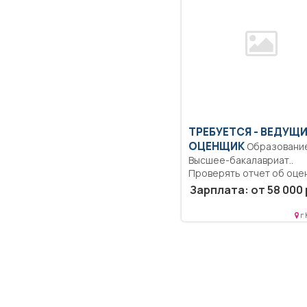
ТРЕБУЕТСЯ - ВЕДУЩ
ОЦЕНЩИК
Образование:
Высшее-бакалавриат..
Проверять отчет об оце
рыночной стоимости
Зарплата: от 58 000 
объекта...
г