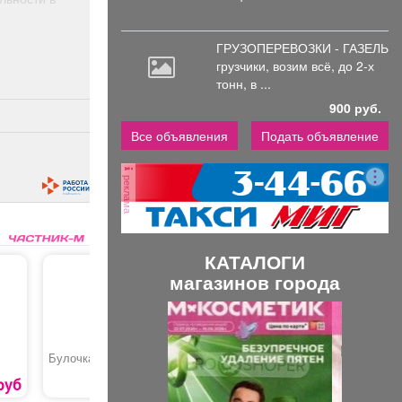
ГРУЗОПЕРЕВОЗКИ - ГАЗЕЛЬ
грузчики,
возим всё, до 2-х
тонн, в ...
900 руб.
Все объявления
Подать объявление
реклама
КАТАЛОГИ
магазинов города
П
С
р
л
е
е
Булочка
Беляш
Банные и
отопител
котлы, к
руб
45 руб.
85 руб.
д
д
дымоход