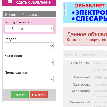
Подать объявление
реклама
э
Фильтр объявлений
мн
Город / регион
д
кач
Данное объявл
Раздел
Контактная информация 
ре
работа
требуется
п
Категория
В компанию:
МБОУ С
ТРЕБУ
Предложение
УЧИТЕ
Вакансия:
Занятость:
постоя
Требования:
Образов
Работа 
Обязанности:
Осущест
препода