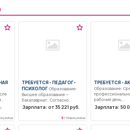
Я
НАЯ
ТРЕБУЕТСЯ - ПЕДАГОГ-
ТРЕБУЕТСЯ - А
ПСИХОЛОГ
Образование: Ср
Образование:
осле
профессионально
Высшее образование —
а
рабочий день.
бакалавриат.. Согласно
Единовременная 
должностной инструкции..
.
Зарплата: от 35 221 руб.
Зарплата: 50 0
выплата молодым..
Полный...
окузнецк
г Новокузнецк