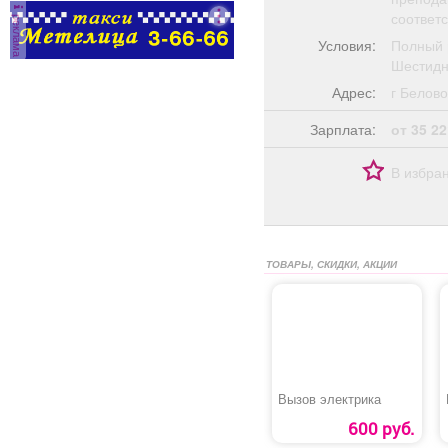
соответ
реклама
Условия:
Полный 
Шестидн
Адрес:
г Бело
Зарплата:
от 35 22
В избра
ТОВАРЫ, СКИДКИ, АКЦИИ
Вызов электрика
600 руб.