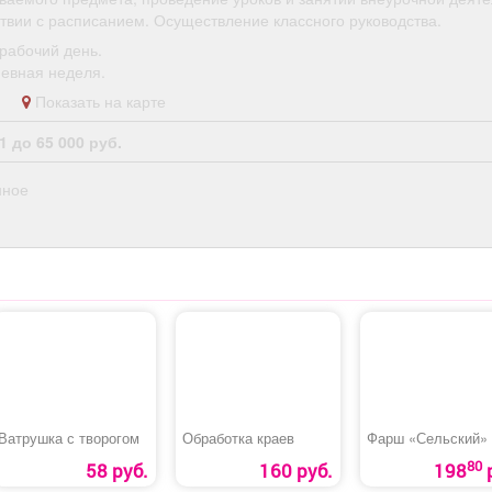
ствии с расписанием. Осуществление классного руководства.
рабочий день.
евная неделя.
во
Показать на карте
1 до 65 000 руб.
нное
Ватрушка с творогом
Обработка краев
Фарш «Сельский»
80
58 руб.
160 руб.
198