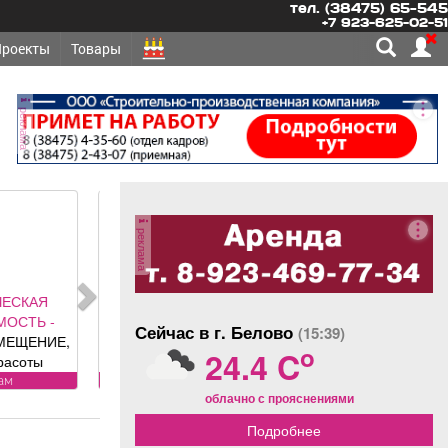
тел. (38475) 65-545
+7 923-625-02-51
Проекты
Товары
реклама
реклама
ОНТ,
ЛЬСТВО -
Сейчас в г. Белово
(15:39)
АБОРЫ под
o
24.4 C
олетные,
 ворота (от
угое
облачно с прояснениями
ального
авителя
Подробнее
 DoorHan);