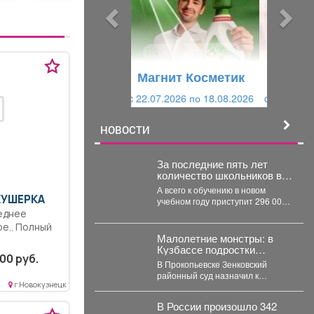
ы
у
д
ю
у
щ
щ
и
Магнит Косметик
и
й
c 29.07.2026 по 25.08.2026
й
НОВОСТИ
За последние пять лет
количество школьников в
Кузбассе сократилось на
А всего к обучению в новом
8%
КУШЕРКА
учебном году приступит 296 000
детей. Об этом сообщило...
еднее
е.. Полный
Малолетние монстры: в
Кузбассе подростки
денежная
00 руб.
избили, запихали в
В Прокопьевске Зенковский
.
багажник, и похитили 10-
районный суд назначил к
летнего ребенка
г Новокузнецк
рассмотрению уголовное дело о
похищении 10-летнего ребёнка.
В России произошло 342
...