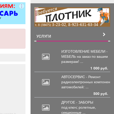
ворота; все
чных работ;
реклама
нструкции;
е работы
ложности.
рам скидка
0%.
УСЛУГИ
ИЗГОТОВЛЕНИЕ МЕБЕЛИ -
МЕБЕЛЬ на
заказ по вашим
размерам! ...
1 000 руб.
АВТОСЕРВИС - Ремонт
радиоэлектронных
компоненто
автомобилей: ...
500 руб.
ДРУГОЕ - ЗАБОРЫ
под
ключ; ролетные,
секционные ...
льности в