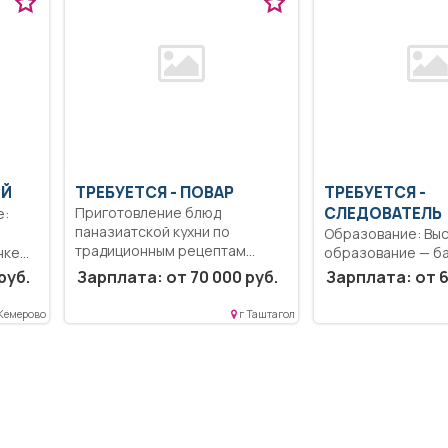
ИЙ
ТРЕБУЕТСЯ - ПОВАР
ТРЕБУЕТСЯ -
Приготовление блюд
СЛЕДОВАТЕЛЬ
паназиатской кухни по
Образование: Вы
традиционным рецептам
нке
образование — ба
стран Азии,...
Выполнение долж
руб.
Зарплата: от 70 000 руб.
Зарплата: от 6
обязанностей согл
 Кемерово
г Таштагол