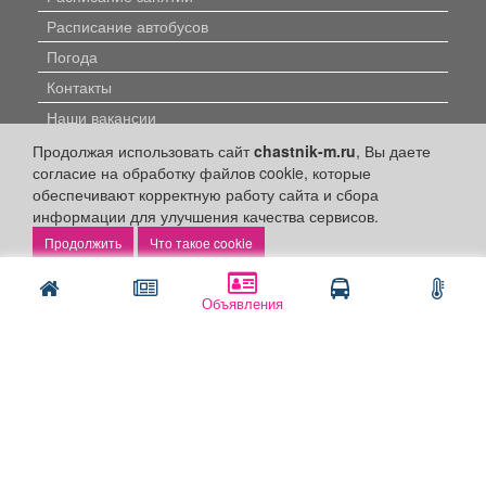
Расписание автобусов
Погода
Контакты
Наши вакансии
Продолжая использовать сайт
chastnik-m.ru
, Вы даете
Быстрые ссылки:
согласие на обработку файлов cookie, которые
обеспечивают корректную работу сайта и сбора
Установить приложение
информации для улучшения качества сервисов.
Что такое cookie
Личный кабинет
Подать объявление
Объявления
Подать объявление в газету
Поздравить
Скачать газету "Частник-М"
Рекламодателям:
Бизнес-кабинет
Заказать рекламу