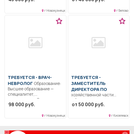
образование.. Обеспечение
бесперебойной работы
г Новокузнецк
г Белово
котельного оборудования....
ТРЕБУЕТСЯ - ВРАЧ-
ТРЕБУЕТСЯ -
НЕВРОЛОГ
ЗАМЕСТИТЕЛЬ
Образование:
Высшее образование —
ДИРЕКТОРА ПО
специалитет,
хозяйственной части
магистратура. Оказывает
Образование: Высшее
98 000 руб.
от 50 000 руб.
квалифицированную
образование —
медицинскую...
бакалавриат.. Создание и
г Новокузнецк
г Киселевск
обеспечение...