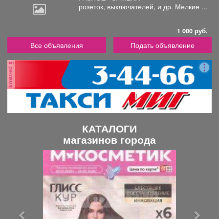
розеток,
выключателей, и др. Мелкие ...
1 000 руб.
Все объявления
Подать объявление
реклама
КАТАЛОГИ
магазинов города
П
С
р
л
е
е
д
д
ы
у