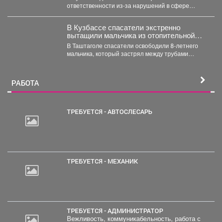
ответственности из-за нарушений в сфере
защиты гостайны. Как...
В Кузбассе спасатели экстренно
вытащили мальчика из отопительной
системы
В Таштаголе спасатели освободили 8-летнего
мальчика, который застрял между трубами
отопительной системы на территории школы....
РАБОТА
ТРЕБУЕТСЯ - АВТОСЛЕСАРЬ
2
000
руб.
ТРЕБУЕТСЯ - МЕХАНИК
ТРЕБУЕТСЯ - АДМИНИСТРАТОР
Вежливость, коммуникабельность, работа с