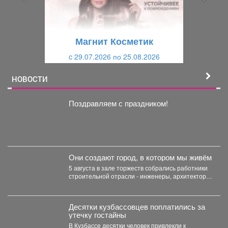
д
ю
у
щ
щ
и
Магнит Косметик
и
й
c 29.07.2026 по 25.08.2026
й
НОВОСТИ
Поздравляем с праздником!
Они создают город, в котором мы живём
5 августа в зале торжеств собрались работники
строительной отрасли - инженеры, архитекторы,
проектировщики, руководители и...
Десятки кузбассовцев поплатились за
утечку гостайны
В Кузбассе десятки человек привлекли к