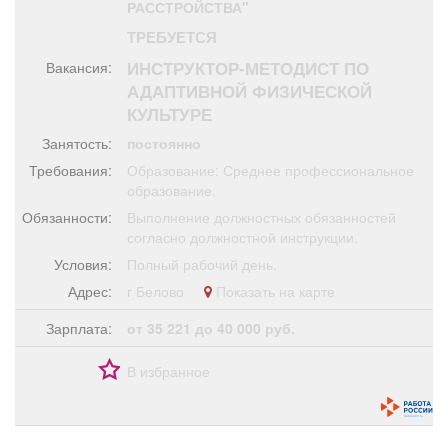
РАССТРОЙСТВА"
Афиша
Обучение
Проекты
ТРЕБУЕТСЯ
ИНСТРУКТОР-МЕТОДИСТ ПО
Вакансия:
АДАПТИВНОЙ ФИЗИЧЕСКОЙ
КУЛЬТУРЕ
Товары
Поздравления
Погода
Занятость:
постоянно
Требования:
Образование: Среднее профессиональное
образование.
Обязанности:
Выполнение должностных обязанностей
ТВ программа
согласно должностной инструкции.
Я - пенсионер
Условия:
Полный рабочий день.
Адрес:
г Белово
Показать на карте
Зарплата:
от 35 221 до 40 000 руб.
В избранное