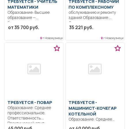
ТРЕБУЕТСЯ - УЧИТЕЛЬ
ТРЕБУЕТСЯ - РАБОЧИЙ
МАТЕМАТИКИ
ПО КОМПЛЕКСНОМУ
Образование: Высшее
обслуживанию и ремонту
образование —
зданий Образование:
бакалавриат..
Среднее
от 35 700 руб.
35 221 руб.
Формирование
профессиональное
способности к
образование.
логическому...
Ответственность.
г Новокузнецк
г Новокузнецк
Дисциплинированность..
Обслуживание,...
ТРЕБУЕТСЯ - ПОВАР
ТРЕБУЕТСЯ -
Образование: Среднее
МАШИНИСТ-КОЧЕГАР
профессиональное.
КОТЕЛЬНОЙ
Ответственность.
Образование: Среднее
Практический опыт..
профессиональное
45 000 руб.
от 40 000 руб.
Полный рабочий день..