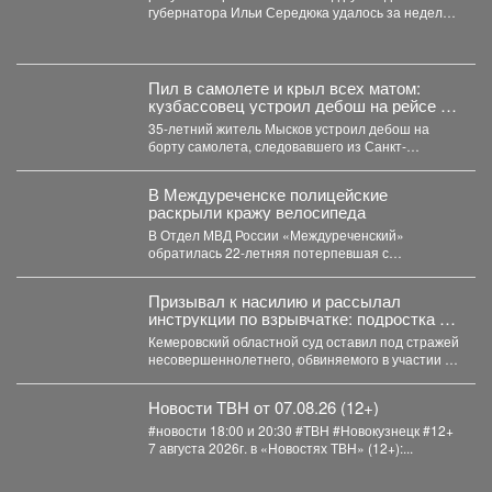
губернатора Ильи Середюка удалось за неделю
увеличить на 21% количество...
Пил в самолете и крыл всех матом:
кузбассовец устроил дебош на рейсе из
Петербурга
35-летний житель Мысков устроил дебош на
борту самолета, следовавшего из Санкт-
Петербурга в Новокузнецк. Мужчина пил...
В Междуреченске полицейские
раскрыли кражу велосипеда
В Отдел МВД России «Междуреченский»
обратилась 22-летняя потерпевшая с
заявлением о том, что неизвестное лицо...
Призывал к насилию и рассылал
инструкции по взрывчатке: подростка из
Кузбасса обвиняют в терроризме
Кемеровский областной суд оставил под стражей
несовершеннолетнего, обвиняемого в участии в
международной террористической организации.
...
Новости ТВН от 07.08.26 (12+)
#новости 18:00 и 20:30 #ТВН #Новокузнецк #12+
7 августа 2026г. в «Новостях ТВН» (12+):...