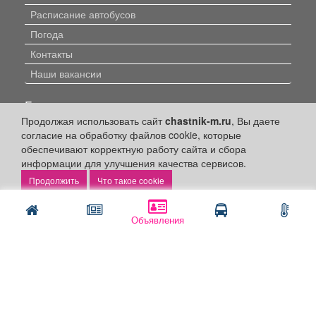
Расписание автобусов
Погода
Контакты
Наши вакансии
Быстрые ссылки:
Продолжая использовать сайт
chastnik-m.ru
, Вы даете
Установить приложение
согласие на обработку файлов cookie, которые
обеспечивают корректную работу сайта и сбора
Личный кабинет
информации для улучшения качества сервисов.
Подать объявление
Что такое cookie
Подать объявление в газету
Поздравить
Объявления
Скачать газету "Частник-М"
Рекламодателям:
Бизнес-кабинет
Заказать рекламу