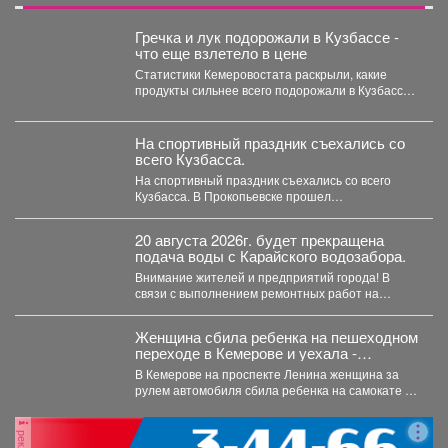
Гречка и лук подорожали в Кузбассе -
что еще взлетело в цене
Статистики Кемеровостата раскрыли, какие
продукты сильнее всего подорожали в Кузбассе
за неделю. Специалисты Кемеровостата...
На спортивный праздник съехались со
всего Кузбасса.
На спортивный праздник съехались со всего
Кузбасса. В Прокопьевске прошел
традиционный турнир по теннису. 🥎...
20 августа 2026г. будет прекращена
подача воды с Карайского водозабора.
Внимание жителей и предприятий города! В
связи с выполнением ремонтных работ на
Карайском водозаборе...
Женщина сбила ребенка на пешеходном
переходе в Кемерове и уехала -
подробности
В Кемерове на проспекте Ленина женщина за
рулем автомобиля сбила ребенка на самокате и
скрылась...