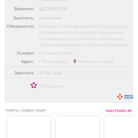
Афиша
Обучение
Проекты
ШТУКАТУР
Вакансия:
Занятость:
постоянно
Обязанности:
В соответствии с должностной инструкцией,
утвержденной в организации для данной
специальности (профессии), соблюдение
Товары
Поздравления
Погода
правил внутренненго трудового распорядка.
Условия:
Сменная работа.
Адрес:
г Прокопьевск
Показать на карте
Зарплата:
35 221 руб.
ТВ программа
Я - пенсионер
В избранное
ТОВАРЫ, СКИДКИ, АКЦИИ