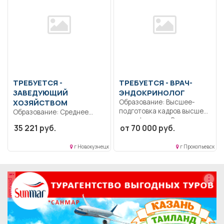
ТРЕБУЕТСЯ -
ТРЕБУЕТСЯ - ВРАЧ-
ЗАВЕДУЮЩИЙ
ЭНДОКРИНОЛОГ
ХОЗЯЙСТВОМ
Образование: Высшее-
подготовка кадров высшей
Образование: Среднее
квалификации.. Выполняет
профессиональное
35 221 руб.
от 70 000 руб.
перечень работ и...
образование.. Согласно
должностной инструкции..
г Новокузнецк
г Прокопьевск
Полный рабочий...
реклама