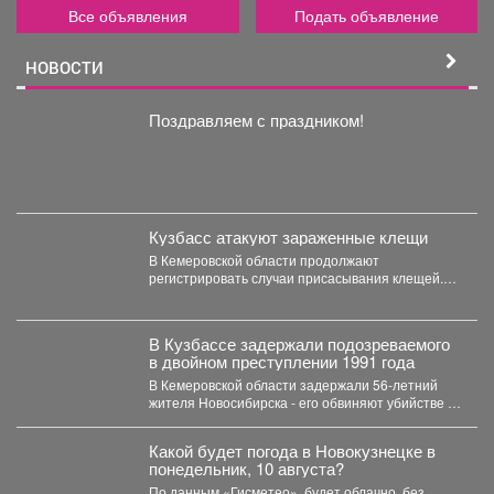
Все объявления
Подать объявление
НОВОСТИ
Поздравляем с праздником!
Кузбасс атакуют зараженные клещи
В Кемеровской области продолжают
регистрировать случаи присасывания клещей.
Управление Роспотребнадзора по Кемеровской
области опубликовало...
В Кузбассе задержали подозреваемого
в двойном преступлении 1991 года
В Кемеровской области задержали 56‑летний
жителя Новосибирска - его обвиняют убийстве и
покушении на убийство,...
Какой будет погода в Новокузнецке в
понедельник, 10 августа?
По данным «Гисметео», будет облачно, без