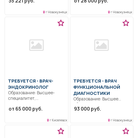
35 221 руб.
от 28 000 руб.
административно-бытовых
помещений цеха...
г Новокузнецк
г Новокузнецк
ТРЕБУЕТСЯ - ВРАЧ-
ТРЕБУЕТСЯ - ВРАЧ
ЭНДОКРИНОЛОГ
ФУНКЦИОНАЛЬНОЙ
Образование: Высшее-
ДИАГНОСТИКИ
специалитет,
Образование: Высшее
магистратура.
образование —
от 65 000 руб.
93 000 руб.
Коммуникабельность.
специалитет,
Ответственность..
магистратура. Имеющие
Выполнение должностных
г Киселевск
г Новокузнецк
высшее профессиональное
обязанностей согласно
образование,...
должностной...