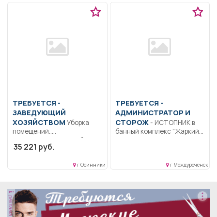
ТРЕБУЕТСЯ -
ТРЕБУЕТСЯ -
ЗАВЕДУЮЩИЙ
АДМИНИСТРАТОР И
ХОЗЯЙСТВОМ
СТОРОЖ
Уборка
- ИСТОПНИК в
помещений..
банный комплекс "Жаркий
Ненормированный рабочий
отдых" Администрирование
35 221 руб.
день..
и тех....
г Осинники
г Междуреченск
реклама