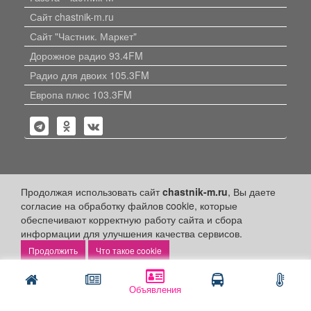
Сайт chastnik-m.ru
Сайт "Частник. Маркет"
Дорожное радио 93.4FM
Радио для двоих 105.3FM
Европа плюс 103.3FM
Политика конфиденциальности
Продолжая использовать сайт
chastnik-m.ru
, Вы даете
согласие на обработку файлов cookie, которые
Публикации с пометкой «Реклама», «На правах рекламы»,
обеспечивают корректную работу сайта и сбора
«Партнёрский проект» оплачены рекламодателем.
информации для улучшения качества сервисов.
Редакция сайта не несет ответственности за достоверность
информации, содержащейся в рекламных материалах и
Что такое cookie
объявлениях.
+16
© 2006-2026
ООО "Частник-М"
Объявления