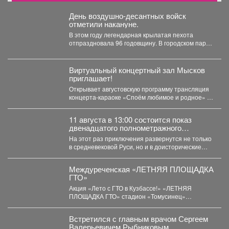
День воздушно-десантных войск
отметили накануне.
В этом году легендарная крылатая пехота
отпраздновала 96 годовщину. В городском парке
состоялся праздник для...
Виртуальный концертный зал Мысков
приглашает!
Открывает августовскую программу трансляция
концерта-караоке «Споём любимое и родное» -
знаковые хиты отечественной киномузыки и...
11 августа в 13:00 состоится показ
двенадцатого полнометражного
мультфильма из знаменитой
На этот раз приключения развернутся не только
«богатырской» франшизы - «Три
в средневековой Руси, но и в доисторические
богатыря и Пуп Земли» (2023).
времена....
Междуреченская «ЛЕТНЯЯ ПЛОЩАДКА
ГТО»
Акция «Лето с ГТО в Кузбассе!» «ЛЕТНЯЯ
ПЛОЩАДКА ГТО» стадион «Томусинец»
работает- 4,6,11,13,18,20,25,27...
Встретился с главным врачом Сергеем
Валерьевичем Рыбниковым.