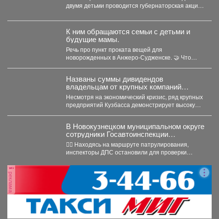
двумя детьми проводится губернаторская акция
«Первое сентября - каждому школьнику»....
К ним обращаются семьи с детьми и
будущие мамы.
Речь про пункт проката вещей для
новорожденных в Анжеро-Судженске. 🤝 Что
больше всего берут...
Названы суммы дивидендов
владельцам от крупных компаний
Кузбасса
Несмотря на экономический кризис, ряд крупных
предприятий Кузбасса демонстрирует высокую
доходность. Многие из них направляют...
В Новокузнецком муниципальном округе
сотрудники Госавтоинспекции
задержали нетрезвого водителя,
👮‍♂ Находясь на маршруте патрулирования,
повторно севшего за руль в состоянии
инспекторы ДПС остановили для проверки
опьянения
документов автомобиль «Рено Логан». За...
реклама