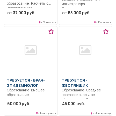
образование.. Расчеты с
магистратура.
населением за
Ответственность.
от 37 000 руб.
от 85 000 руб.
коммунальные...
Дисциплинированность..
Выполнение должностных
обязанностей согласно
г Осинники
г Киселевск
должностной...
ТРЕБУЕТСЯ - ВРАЧ-
ТРЕБУЕТСЯ -
ЭПИДЕМИОЛОГ
ЖЕСТЯНЩИК
Образование: Высшее
Образование: Среднее
образование —
профессиональное
специалитет,
образование.. Выполнение
60 000 руб.
45 000 руб.
магистратура..
кузовного ремонта
Осуществляет свою
автотранспорта, контроль...
работу...
г Новокузнецк
г Новокузнецк