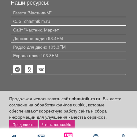
Наши ресурсы:
Газета "Частник-М"
Сайт chastnik-m.ru
Сайт "Частник. Маркет"
Дорожное радио 93.4FM
Радио для двоих 105.3FM
Европа плюс 103.3FM
Политика конфиденциальности
Продолжая использовать сайт
chastnik-m.ru
, Вы даете
согласие на обработку файлов cookie, которые
Публикации с пометкой «Реклама», «На правах рекламы»,
обеспечивают корректную работу сайта и сбора
«Партнёрский проект» оплачены рекламодателем.
Редакция сайта не несет ответственности за достоверность
информации для улучшения качества сервисов.
информации, содержащейся в рекламных материалах и
Что такое cookie
объявлениях.