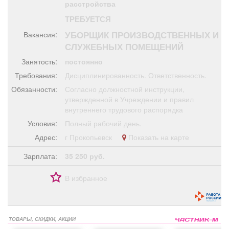
расстройства
Афиша
Обучение
Проекты
ТРЕБУЕТСЯ
УБОРЩИК ПРОИЗВОДСТВЕННЫХ И
Вакансия:
СЛУЖЕБНЫХ ПОМЕЩЕНИЙ
Занятость:
постоянно
Товары
Поздравления
Погода
Требования:
Дисциплинированность. Ответственность.
Обязанности:
Согласно должностной инструкции,
утвержденной в Учреждении и правил
внутреннего трудового распорядка
ТВ программа
Я - пенсионер
Условия:
Полный рабочий день.
Адрес:
г Прокопьевск
Показать на карте
Зарплата:
35 250 руб.
В избранное
ТОВАРЫ, СКИДКИ, АКЦИИ