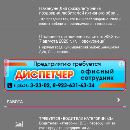
Накануне Дня физкультурника
поздравил любителей активного образа
жизни!
Это праздник тех, кто выбирает здоровье, силу и
волю к победе вне зависимости от возраста...
Плановые отключения на сетях ЖКХ на
7 августа 2026 г. (г. Новокузнецк)
Г орячая вода Куйбышевский район: Бабушкина
2,2а, Спортивная...
реклама
РАБОТА
ТРЕБУЕТСЯ - ВОДИТЕЛИ КАТЕГОРИИ «Д»
Водителей категории «В/С» переобучим за
счет средств предприятия до...
30