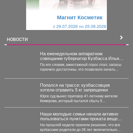
у
щ
щ
и
Магнит Косметик
и
й
c 29.07.2026 по 25.08.2026
й
НОВОСТИ
На еженедельном аппаратном
совещании губернатор Кузбасса Илья
Середюк заявил о стабилизации
По его словам, ажиотажный спрос спал, запасы
ситуации с топливом в регионе.
горючего достаточны, что позволило начать
отмену ограничений на...
Попался на трассе: кузбассовцев
хотели отравить 5 кг запрещенки
Юрге суд вынес приговор 41-летнему жителю
Кемерова, который пытался сбыть 5
килограммов синтетических наркотиков. ...
Наши молодые семьи начали активно
пользоваться пунктами проката вещей
для новорожденных.
На прошлой неделе приняли решение, что все
кузбасские родители до 35 лет включительно