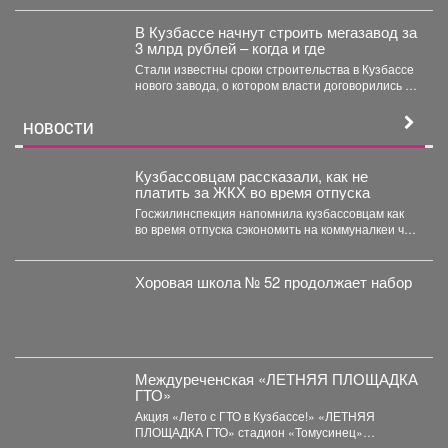
могут стать...
В Кузбассе начнут строить мегазавод за
3 млрд рублей – когда и где
Стали известны сроки строительства в Кузбассе
нового завода, о котором власти договорились в
Питере. ...
НОВОСТИ
Кузбассовцам рассказали, как не
платить за ЖКХ во время отпуска
Госжилинспекция напомнила кузбассовцам как
во время отпуска сэкономить на коммуналкеи что
для этого нужно. ...
Хоровая школа № 52 продолжает набор
Междуреченская «ЛЕТНЯЯ ПЛОЩАДКА
ГТО»
Акция «Лето с ГТО в Кузбассе!» «ЛЕТНЯЯ
ПЛОЩАДКА ГТО» стадион «Томусинец»
работает- 4,6,11,13,18,20,25,27...