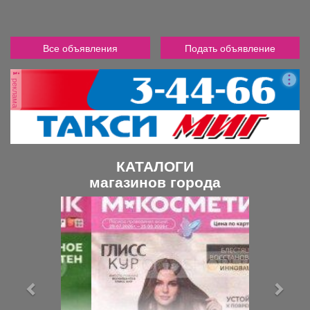
Все объявления
Подать объявление
реклама
КАТАЛОГИ
магазинов города
П
С
р
л
е
е
д
д
ы
у
д
ю