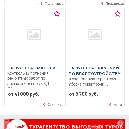
г Прокопьевск
г Прокопьевск
ТРЕБУЕТСЯ - МАСТЕР
ТРЕБУЕТСЯ - РАБОЧИЙ
Контроль выполнения
ПО БЛАГОУСТРОЙСТВУ
ремонтных работ по
и озеленинию территории
заявкам жильцов МКД;
Уборка территории,
Обеспечение...
благоустройство клумб..
от 41 000 руб.
от 8 700 руб.
Неполный рабочий день/
неполная...
г Осинники
г Калтан
реклама