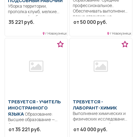
ПОДСОБНЫЙ РАБОЧИЙ
профессиональное..
Уборка территории,
Обеспечивать выполнение
прополка клумб, мелкие
плана строительно-
ремонтный работы..
35 221 руб.
от 50 000 руб.
монтажных работ на...
Неполный рабочий...
г Новокузнецк
г Новокузнецк
ТРЕБУЕТСЯ - УЧИТЕЛЬ
ТРЕБУЕТСЯ -
ИНОСТРАННОГО
ЛАБОРАНТ-ХИМИК
ЯЗЫКА
Выполнение химических и
Образование:
физических исследований
Высшее образование —
состава питьеворй,
бакалавриат..
от 35 221 руб.
от 40 000 руб.
природной и...
Придерживаться языковой
нормы иностранного...