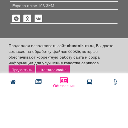
Европа плюс 103.3FM
Политика конфиденциальности
Продолжая использовать сайт
chastnik-m.ru
, Вы даете
согласие на обработку файлов cookie, которые
Публикации с пометкой «Реклама», «На правах рекламы»,
обеспечивают корректную работу сайта и сбора
«Партнёрский проект» оплачены рекламодателем.
информации для улучшения качества сервисов.
Редакция сайта не несет ответственности за достоверность
информации, содержащейся в рекламных материалах и
Что такое cookie
объявлениях.
+16
© 2006-2026
ООО "Частник-М"
Объявления