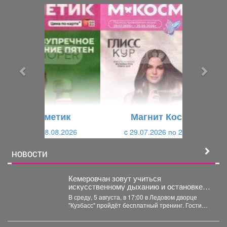
П
С
р
л
е
е
д
д
ы
у
д
ю
у
щ
щ
и
Магнит Косметик
и
й
c 29.07.2026 по 25.08.2026
й
НОВОСТИ
Кемеровчан зовут учиться
искусственному дыханию и остановке
кровотечения
В среду, 5 августа, в 17:00 в Ледовом дворце
"Кузбасс" пройдёт бесплатный тренинг. Гости
смогут...