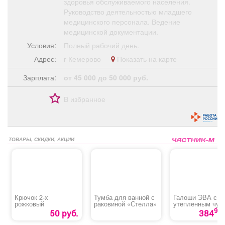
здоровья обслуживаемого населения.
Руководство деятельностью младшего
медицинского персонала. Ведение
медицинской документации.
Условия:
Полный рабочий день.
Адрес:
г Кемерово
Показать на карте
Зарплата:
от 45 000 до 50 000 руб.
В избранное
ТОВАРЫ, СКИДКИ, АКЦИИ
Крючок 2-х
Тумба для ванной с
Галоши ЭВА с
рожковый
раковиной «Стелла»
утепленным чул
90
50 руб.
384