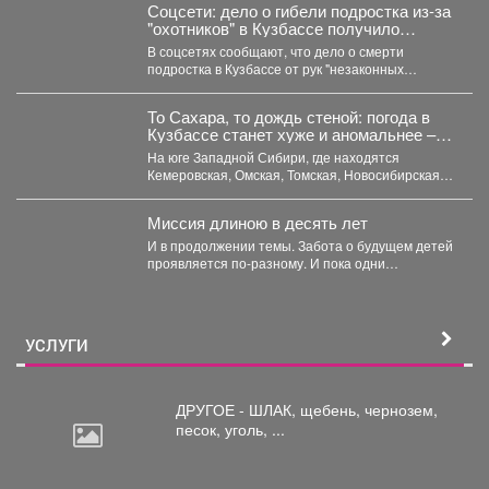
Соцсети: дело о гибели подростка из-за
"охотников" в Кузбассе получило
шокирующее развитие
В соцсетях сообщают, что дело о смерти
подростка в Кузбассе от рук "незаконных
охотников" переквалифицировали...
То Сахара, то дождь стеной: погода в
Кузбассе станет хуже и аномальнее –
причина
На юге Западной Сибири, где находятся
Кемеровская, Омская, Томская, Новосибирская
области Алтайский край и Республика...
Миссия длиною в десять лет
И в продолжении темы. Забота о будущем детей
проявляется по-разному. И пока одни
специалисты центра...
УСЛУГИ
ДРУГОЕ - ШЛАК, щебень,
чернозем,
песок, уголь, ...