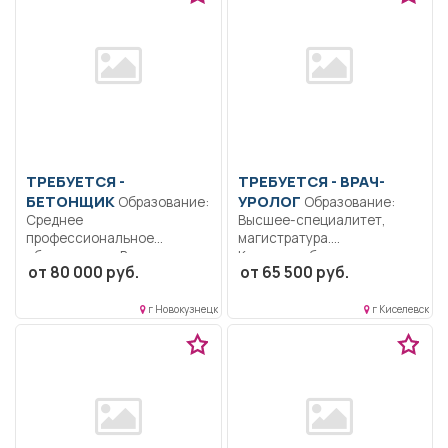
ТРЕБУЕТСЯ -
ТРЕБУЕТСЯ - ВРАЧ-
БЕТОНЩИК
УРОЛОГ
Образование:
Образование:
Среднее
Высшее-специалитет,
профессиональное
магистратура.
образование.. Выполнение
Коммуникабельность.
от 80 000 руб.
от 65 500 руб.
бетонных и
Ответственность..
общестроительных работ;...
Выполнение должностных
обязанностей согласно
г Новокузнецк
г Киселевск
должностной...