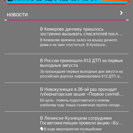
НОВОСТИ
В Кемерове дачнику пришлось
экстренно вызывать спасателей после
работ на участке
В Кемерове мужчина залез на крышу дачного
дома и не смог спуститься. В Кузбассе...
В России произошло 612 ДТП за первые
выходные августа
За прошедшие первые выходные дни августа на
российских дорогах зафиксировано 612 ДТП, в
которых погибли...
В Новокузнецке в 26-ой раз проходит
губернаторская акция «Первое сентября
каждому школьнику».
Её цель - помочь подготовиться к новому
учебному году. Наша съемочная группа сегодня
посетила социальную...
В Ленинске-Кузнецком сотрудники
Госавтоинспекции провели акцию «Будь
трезвым в пути»
🗣В ходе мероприятия полицейские