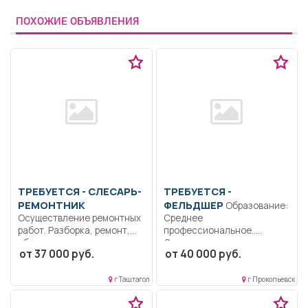
ПОХОЖИЕ ОБЪЯВЛЕНИЯ
ТРЕБУЕТСЯ - СЛЕСАРЬ-
ТРЕБУЕТСЯ -
РЕМОНТНИК
ФЕЛЬДШЕР
Образование:
Осуществление ремонтных
Среднее
работ. Разборка, ремонт,
профессиональное..
сборка и испытание узлов...
Осуществляет оказание
от 37 000 руб.
от 40 000 руб.
лечебно-
профилактической и
санитарно-
г Таштагол
г Прокопьевск
профилактической
помощи,...