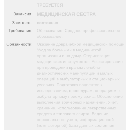
Афиша
Обучение
Проекты
ТРЕБУЕТСЯ
МЕДИЦИНСКАЯ СЕСТРА
Вакансия:
Занятость:
постоянно
Требования:
Образование: Среднее профессиональное
образование.
Товары
Поздравления
Погода
Обязанности:
Оказание доврачебной медицинской помощи,
Уход за больными в медицинской
организации и на дому. Стерилизация
медицинских инструментов, Ассистирование
при проведении врачом лечебно-
ТВ программа
Я - пенсионер
диагностических манипуляций и малых
операций в амбулаторных и стационарных
условиях. Подготовка пациентов к
исследованиям, процедурам, операциям, к
амбулаторному приему врача. Обеспечение
выполнения врачебных назначений. Учет,
хранение, использование лекарственных
средств и этилового спирта. Ведение
персонального учета, информационной
(компьютерной) базы данных состояния