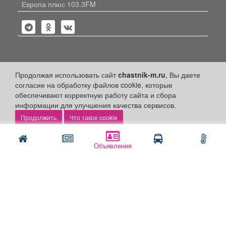
Европа плюс 103.3FM
Политика конфиденциальности
Продолжая использовать сайт
chastnik-m.ru
, Вы даете
согласие на обработку файлов cookie, которые
Публикации с пометкой «Реклама», «На правах рекламы»,
обеспечивают корректную работу сайта и сбора
«Партнёрский проект» оплачены рекламодателем.
информации для улучшения качества сервисов.
Редакция сайта не несет ответственности за достоверность
информации, содержащейся в рекламных материалах и
Что такое cookie
объявлениях.
+16
© 2006-2026
ООО "Частник-М"
Объявления