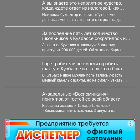
А вы знаете это неприятное чувство,
когда ждете ответ из налоговой, как
приговор?
Или когда бухгалтер говорит: «Тут сложно,
доверься мне», а вы теряете контроль над
деньгами? ...
За последние пять лет количество
школьников в Кузбассе сократилось на
8%
А всего к обучению в новом учебном году
приступит 296 000 детей. Об этом сообщило...
Горе-грабители не смогли ограбить
шахту в Кузбассе из-за пустого бака
В Кузбассе двое мужчин попытались украсть
медный кабель с шахты, но не смогли уехать. ...
Акварельные «Воспоминания»
притягивают гостей со всей области
Выставка акварели Тамары Шлыковой
«Воспоминания» открылась 3 августа в
Центральной библиотеке Мысков и сразу стала...
реклама