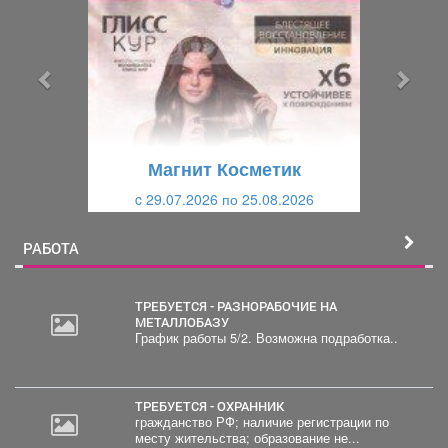
е
е
д
д
ы
у
д
ю
у
щ
щ
и
Магнит Косметик
и
й
c 29.07.2026 по 25.08.2026
й
РАБОТА
ТРЕБУЕТСЯ - РАЗНОРАБОЧИЕ НА
МЕТАЛЛОБАЗУ
График работы 5/2. Возможна подработка..
ТРЕБУЕТСЯ - ОХРАННИК
гражданство РФ; наличие регистрации по
месту жительства; образование не...