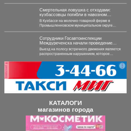
компанию ООО «Сибдорстрой» в реестр
недобросовестных поставщиков. Речь...
Смертельная ловушка с отходами:
кузбассовцы погибли в навозном
котловане
В Кузбассе на молочно-товарной ферме в
Промышленновском муниципальном округе
погибли двое рабочих. Как сообщает...
Сотрудники Госавтоинспекции
Междуреченска начали проведение
профилактической операции
Выезд на полосу встречного движения является
«Встречная полоса»
распространенным нарушением, которое
довольно часто становится причиной дорожно-
транспортного происшествия...
реклама
КАТАЛОГИ
магазинов города
П
С
р
л