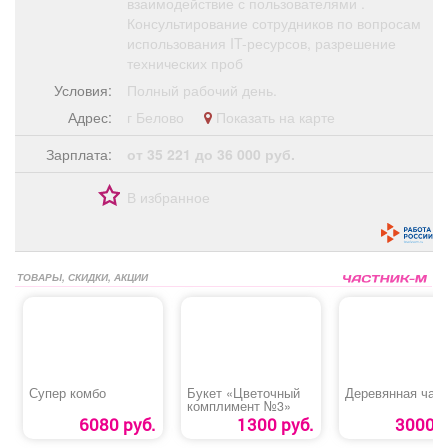
взаимодействие с пользователями .
Консультирование сотрудников по вопросам
использования IT-ресурсов, разрешение
технических проб
Условия:
Полный рабочий день.
Адрес:
г Белово
Показать на карте
Зарплата:
от 35 221 до 36 000 руб.
В избранное
ТОВАРЫ, СКИДКИ, АКЦИИ
Супер комбо
Букет «Цветочный
Деревянная чаш
комплимент №3»
6080 руб.
1300 руб.
3000 р