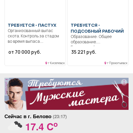
ТРЕБУЕТСЯ - ПАСТУХ
ТРЕБУЕТСЯ -
Организованный выпас
ПОДСОБНЫЙ РАБОЧИЙ
скота. Контроль за стадом
Образование: Общее
во время выпаса....
образование..
Благоустройство
от 70 000 руб.
35 221 руб.
территории.. Неполный
рабочий день/неполная
рабочая...
г Киселевск
г Прокопьевск
реклама
Сейчас в г. Белово
(23:17)
o
17.4 C