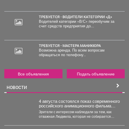
ТРЕБУЕТСЯ - ВОДИТЕЛИ КАТЕГОРИИ «Д»
Водителей категории «В/С» переобучим за
счет средств предприятия до...
ТРЕБУЕТСЯ - МАСТЕРА МАНИКЮРА
Возможна аренда. По всем вопросам
обращаться по телефону..
Все объявления
Подать объявление
НОВОСТИ
4 августа состоялся показ современного
российского анимационного фильма
«Руслан и Людмила. Больше, чем
Зрители с интересом наблюдали за тем, как
сказка» (2023).
отважная Людмила, которая не собирается
становиться жертвой, попадает...