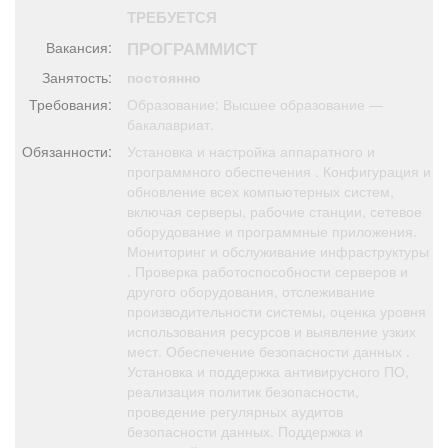
Афиша
Обучение
Проекты
ТРЕБУЕТСЯ
ПРОГРАММИСТ
Вакансия:
Занятость:
постоянно
Требования:
Образование: Высшее образование —
бакалавриат.
Товары
Поздравления
Погода
Обязанности:
Установка и настройка аппаратного и
программного обеспечения . Конфигурация и
обновление всех компьютерных систем,
включая серверы, рабочие станции, сетевое
оборудование и программные приложения.
ТВ программа
Я - пенсионер
Мониторинг и обслуживание инфраструктуры
. Проверка работоспособности серверов и
другого оборудования, отслеживание
производительности системы, оценка уровня
использования ресурсов и выявление узких
мест. Обеспечение безопасности данных .
Установка и поддержка антивирусного ПО,
реализация политик безопасности,
проведение регулярных аудитов
безопасности данных. Поддержка и