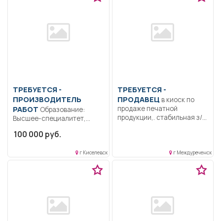
ТРЕБУЕТСЯ -
ТРЕБУЕТСЯ -
ПРОИЗВОДИТЕЛЬ
ПРОДАВЕЦ
в киоск по
РАБОТ
продаже печатной
Образование:
продукции,. стабильная з/п,
Высшее-специалитет,
оклад...
магистратура.. Выполнение
100 000 руб.
производственных заданий
по вводу объектов...
г Киселевск
г Междуреченск