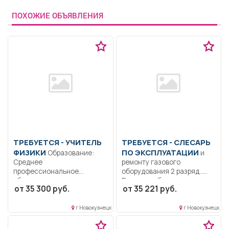
ПОХОЖИЕ ОБЪЯВЛЕНИЯ
ТРЕБУЕТСЯ - УЧИТЕЛЬ
ТРЕБУЕТСЯ - СЛЕСАРЬ
ФИЗИКИ
ПО ЭКСПЛУАТАЦИИ
Образование:
и
Среднее
ремонту газового
профессиональное
оборудования 2 разряд..
образование..
Ремонт и обслуживание
от 35 300 руб.
от 35 221 руб.
Осуществлять обучение
газового...
школьников, проведение
контрольных,...
г Новокузнецк
г Новокузнецк