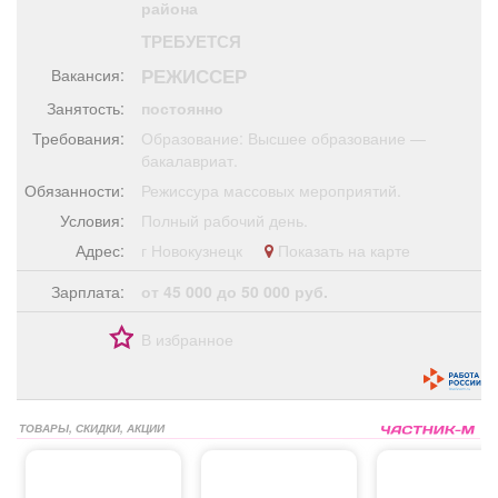
района
Афиша
Обучение
Проекты
ТРЕБУЕТСЯ
РЕЖИССЕР
Вакансия:
Занятость:
постоянно
Требования:
Образование: Высшее образование —
Товары
Поздравления
Погода
бакалавриат.
Обязанности:
Режиссура массовых мероприятий.
Условия:
Полный рабочий день.
Адрес:
г Новокузнецк
Показать на карте
ТВ программа
Я - пенсионер
Зарплата:
от 45 000 до 50 000 руб.
В избранное
ТОВАРЫ, СКИДКИ, АКЦИИ