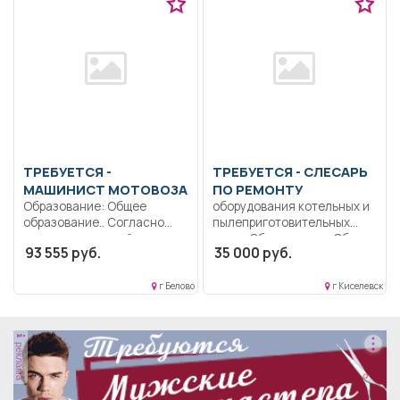
ТРЕБУЕТСЯ -
ТРЕБУЕТСЯ - СЛЕСАРЬ
МАШИНИСТ МОТОВОЗА
ПО РЕМОНТУ
Образование: Общее
оборудования котельных и
образование.. Согласно
пылеприготовительных
производственной
цехов Образование: Общее
93 555 руб.
35 000 руб.
инструкции.. Полный
образование.. Обеспечение
рабочий день..
исправной...
г Белово
г Киселевск
реклама