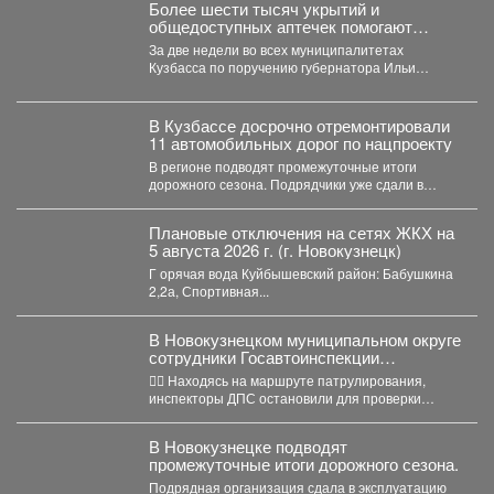
Более шести тысяч укрытий и
общедоступных аптечек помогают
обеспечить безопасность жителей
За две недели во всех муниципалитетах
Кузбасса
Кузбасса по поручению губернатора Ильи
Середюка уже обустроены новые...
В Кузбассе досрочно отремонтировали
11 автомобильных дорог по нацпроекту
В регионе подводят промежуточные итоги
дорожного сезона. Подрядчики уже сдали в
эксплуатацию 11 автомобильных дорог...
Плановые отключения на сетях ЖКХ на
5 августа 2026 г. (г. Новокузнецк)
Г орячая вода Куйбышевский район: Бабушкина
2,2а, Спортивная...
В Новокузнецком муниципальном округе
сотрудники Госавтоинспекции
задержали нетрезвого водителя,
👮‍♂ Находясь на маршруте патрулирования,
повторно севшего за руль в состоянии
инспекторы ДПС остановили для проверки
опьянения
документов автомобиль «Рено Логан». За...
В Новокузнецке подводят
промежуточные итоги дорожного сезона.
Подрядная организация сдала в эксплуатацию