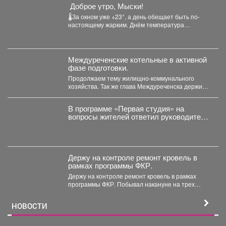
️ Доброе утро, Мыски!
🌡За окном уже +23°, а день обещает быть по-
настоящему жарким. Днём температура
поднимется до +32°....
Междуреченские котельные в активной
фазе подготовки.
Продолжаем тему жилищно-коммунального
хозяйства. Так же глава Междуреченска держит
на личном контроле ход ремонтных работ...
В программе «Первая студия» на
вопросы жителей ответил руководитель
администрации Куйбышевского района
Сергей Маисеев.
Держу на контроле ремонт кровель в
рамках программы ФКР.
Держу на контроле ремонт кровель в рамках
программы ФКР. Побывал накануне на трех
адресах: ...
НОВОСТИ