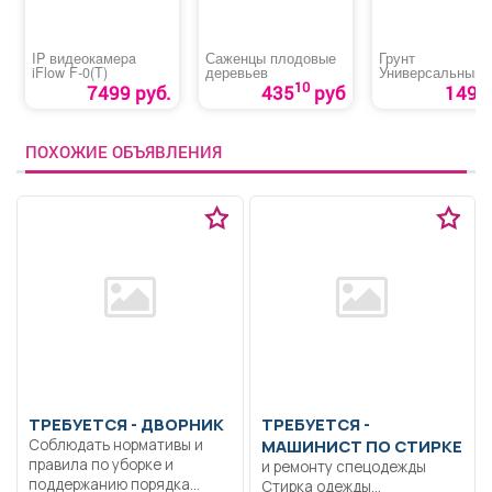
IP видеокaмepa
Саженцы плодовые
Грунт
iFlow F-0(T)
деревьев
Универсальный
«Живая почва»
10
7499 руб.
435
руб
149 р
ПОХОЖИЕ ОБЪЯВЛЕНИЯ
ТРЕБУЕТСЯ - ДВОРНИК
ТРЕБУЕТСЯ -
Соблюдать нормативы и
МАШИНИСТ ПО СТИРКЕ
правила по уборке и
и ремонту спецодежды
поддержанию порядка...
Стирка одежды