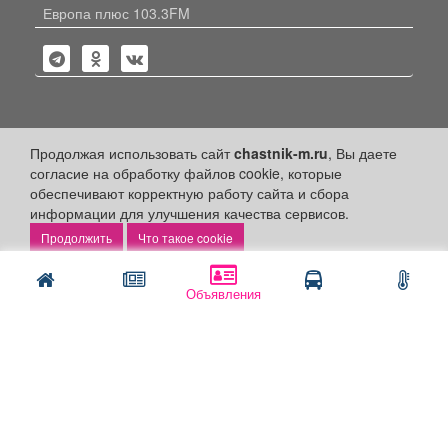
Европа плюс 103.3FM
Политика конфиденциальности
Продолжая использовать сайт
chastnik-m.ru
, Вы даете
согласие на обработку файлов cookie, которые
Публикации с пометкой «Реклама», «На правах рекламы»,
обеспечивают корректную работу сайта и сбора
«Партнёрский проект» оплачены рекламодателем.
информации для улучшения качества сервисов.
Редакция сайта не несет ответственности за достоверность
информации, содержащейся в рекламных материалах и
Что такое cookie
объявлениях.
+16
© 2006-2026
ООО "Частник-М"
Объявления