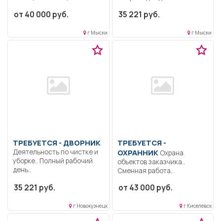
воспитанников,
от 40 000 руб.
35 221 руб.
спецодежды, полотенец,
штор в...
г Мыски
г Мыски
ТРЕБУЕТСЯ - ДВОРНИК
ТРЕБУЕТСЯ -
Деятельность по чистке и
ОХРАННИК
Охрана
уборке.. Полный рабочий
объектов заказчика..
день..
Сменная работа..
35 221 руб.
от 43 000 руб.
г Новокузнецк
г Киселевск