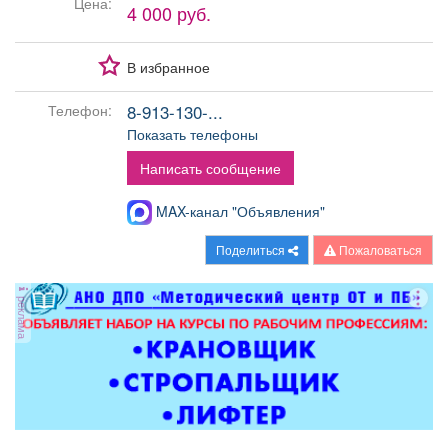
Цена:
4 000 руб.
Афиша
Обучение
Проекты
В избранное
8-913-130-...
Телефон:
Товары
Поздравления
Погода
Показать телефоны
Написать сообщение
MAX-канал "Объявления"
ТВ программа
Я - пенсионер
Поделиться
Пожаловаться
реклама