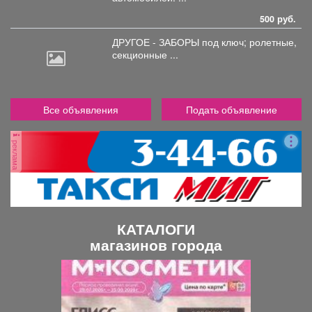
500 руб.
ДРУГОЕ - ЗАБОРЫ под
ключ; ролетные,
секционные ...
Все объявления
Подать объявление
реклама
КАТАЛОГИ
магазинов города
П
С
р
л
е
е