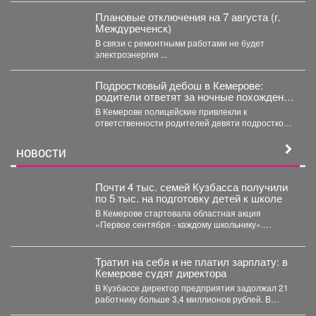
Плановые отключения на 7 августа (г.
Междуреченск)
В связи с ремонтными работами не будет
электроэнергии ...
Подростковый дебош в Кемерове:
родители ответят за ночные похождения
детей
В Кемерове полицейские привлекли к
ответственности родителей девяти подростков.
В Кемерове полицейские выявили в...
НОВОСТИ
Почти 4 тыс. семей Кузбасса получили
по 5 тыс. на подготовку детей к школе
В Кемерове стартовала областная акция
«Первое сентября - каждому школьнику».
Родителям выдали сертификаты, которые они...
Тратил на себя и не платил зарплату: в
Кемерове судят директора
В Кузбассе директор предприятия задолжал 21
работнику больше 3,4 миллионов рублей. В
Кузбассе прокуратура...