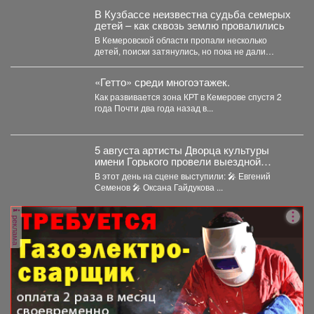
В Кузбассе неизвестна судьба семерых
детей – как сквозь землю провалились
В Кемеровской области пропали несколько
детей, поиски затянулись, но пока не дали
никакого результата. ...
«Гетто» среди многоэтажек.
Как развивается зона КРТ в Кемерове спустя 2
года Почти два года назад в...
5 августа артисты Дворца культуры
имени Горького провели выездной
концерт в реабилитационном центре
В этот день на сцене выступили: 🎤 Евгений
«Топаз».
Семенов 🎤 Оксана Гайдукова ...
реклама