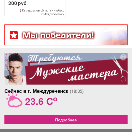
сколов и серьезных
200 руб.
повреждений. Все
Кемеровская область - Кузбасс
регулировки работают
г Междуреченск
исправно. Идеально
подходит для занятий за
письменным столом,
творчеством или приема
Мы победители!
пищи. Самовывоз.
реклама
Сейчас в г. Междуреченск
(18:35)
o
23.6 C
Подробнее