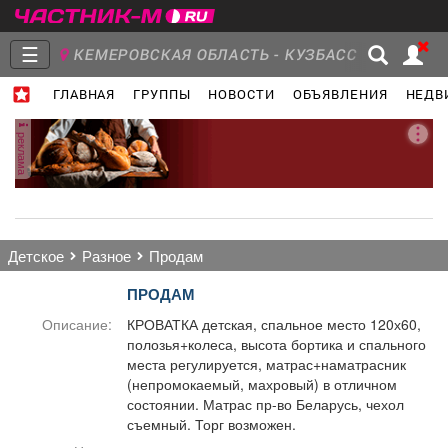
☰
КЕМЕРОВСКАЯ ОБЛАСТЬ - КУЗБАСС
ГЛАВНАЯ
ГРУППЫ
НОВОСТИ
ОБЪЯВЛЕНИЯ
НЕДВ
Главная
Группы
Новости
реклама
Объявления
Недвижимость
Услуги
детское
разное
продам
ПРОДАМ
Описание:
КРОВАТКА детская, спальное место 120х60,
полозья+колеса, высота бортика и спального
Работа
Транспорт
Компании
места регулируется, матрас+наматрасник
(непромокаемый, махровый) в отличном
состоянии. Матрас пр-во Беларусь, чехол
съемный. Торг возможен.