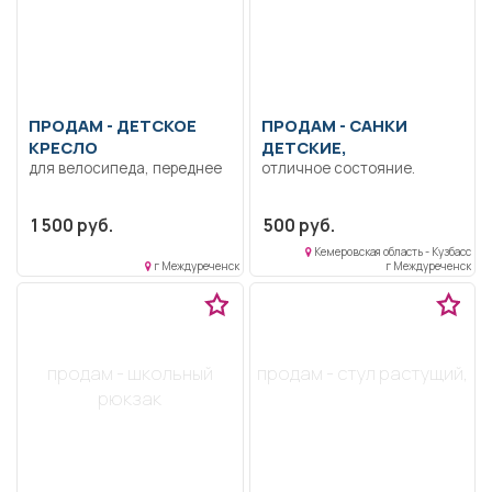
ПРОДАМ -
ДЕТСКОЕ
ПРОДАМ -
САНКИ
КРЕСЛО
ДЕТСКИЕ,
для велосипеда, переднее
отличное состояние.
1 500 руб.
500 руб.
Кемеровская область - Кузбасс
г Междуреченск
г Междуреченск
продам - школьный
продам - стул растущий,
рюкзак