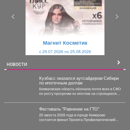
д
д
ы
у
д
ю
у
щ
щ
и
Магнит Косметик
и
й
c 29.07.2026 по 25.08.2026
й
НОВОСТИ
Кузбасс оказался аутсайдером Сибири
по ипотечным долгам
Кемеровская область обогнала почти всех в СФО
по росту просрочки по ипотеке на строящееся
жильё....
Фестиваль "Равнение на ГТО"
20 августа 2026 года в городе Кемерово
состоится финал Проекта Профилактический
физкультурно-патриотический фестиваль
«Равнение на...