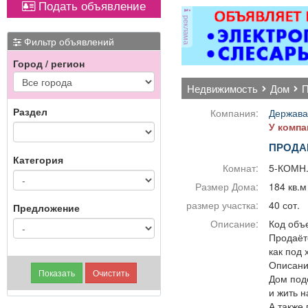
Подать объявление
ОХРАННИКИ 5 разряда,
реклама
з/п от 33000 руб. 6
име
разряда, з/п от 37000
Фильтр объявлений
руб. официальное
Город / регион
трудоустройство
полный соц. пакет ООО
недвижимость
дом
ЧОП «Интерлок-Н»
Раздел
Компания:
Держава
У компа
ПРОДА
Категория
Комнат:
5-КОМН
Размер Дома:
184 кв.м
размер участка:
40 сот.
Предложение
Описание:
Код объе
Продаёт
как под 
Описани
Дом под
и жить 
А также 