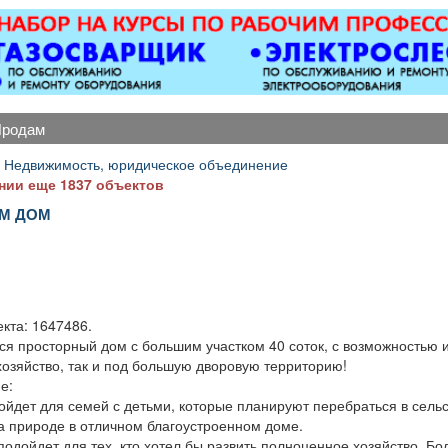
оборудованием,
магнитол,
ется парковка, торг
электроусилителей
уместен.
руля,
многофункциональных
дисплеев, и многого
другого. Быстро,
продам
качественно, недорого!
Точная стоимость
 Недвижимость, юридическое объединение
ремонта определяется
нии еще 1837 объектов
после осмотра
М ДОМ
.
кта: 1647486.
ся просторный дом с большим участком 40 соток, с возможностью 
хозяйство, так и под большую дворовую территорию!
е:
ойдет для семей с детьми, которые планируют перебраться в сель
на природе в отличном благоустроенном доме.
подойдет для тех, кто хотел бы развить полноценное хозяйство. Бо