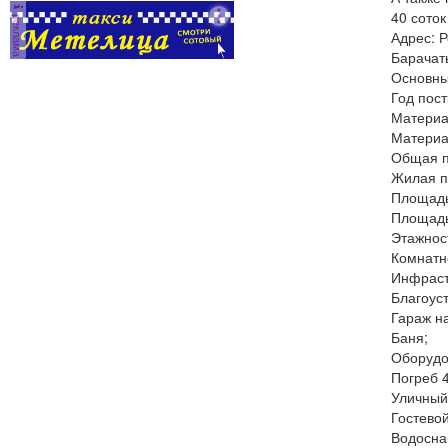
40 соток
реклама
Адрес: 
Барачат
Основны
Год пост
Материа
Материа
Общая п
Жилая п
Площадь 
Площадь 
Этажност
Комнатно
Инфраст
Благоуст
Гараж н
Баня;
Оборудо
Погреб 4
Уличный
Гостево
Водосна