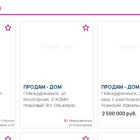
Я
продам - дом
продам -
ПРОДАМ -
ДОМ
ПРОДАМ -
ДОМ
г Междуреченск, ул
г Междуреченск, 2-КОМН., 45
Косогорная, 2-КОМН.,
кв.м, с участком 
плановый, В п. Ольжерас.
Усинский. Идеаль
Можно под ипотеку.
для тех, кто ищет
2 500 000 руб.
щадью
Оформление через агентство.
свежий воздух в 1
г Мыски
г Междуреченск
ное,
Площадь 50м2.
города Поселок Усинский,
вая, д 10
ул Косогорная
одная
всего 10 минут ез
Междуреченска (