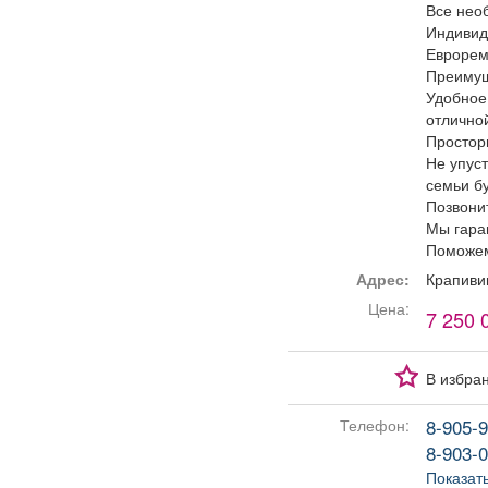
Все нео
Индивид
Еврорем
Преимущ
Удобное 
отличной
Простор
Не упуст
семьи бу
Позвонит
Мы гара
Поможем
Адрес:
Крапиви
Цена:
7 250 
В избра
8-905-9
Телефон:
8-903-0
Показат