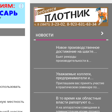
реклама
НОВОСТИ
Новое производственное
достижение на шахте
«Усковская»
Бьют рекорды
производительности в
преддверие профессионального
праздника. Сразу две бригады
проходчиков шахты «Усковская»
Уважаемые коллеги,
с разницей...
предприниматели и
представители социальной
Приглашаем вас принять участие
сферы!
использовать
в практическом семинаре по
написанию проектов для
конкурсов
В то время как областные
«Росмолодежь.Гранты». Это
скую местность
власти рапортуют о
уникальная...
стабилизации с топливом в
А на аппаратном совещании в
Кузбассе, пожарные
льшой участок
администрации кроме прочего,