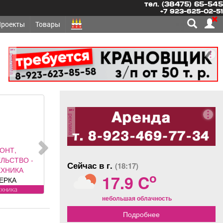
тел. (38475) 65-545
+7 923-625-02-51
Проекты
Товары
реклама
реклама
ОНТ,
ЛЬСТВО -
Сейчас в г.
(18:17)
ЕХНИКА
o
17.9 C
ЕРКА
ТЧИКОВ на
ехника
небольшая облачность
становка,
егистрация.
Подробнее
янова, 5.