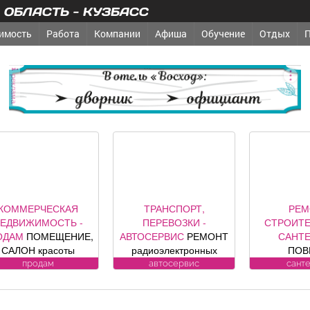
ОБЛАСТЬ - КУЗБАСС
имость
Работа
Компании
Афиша
Обучение
Отдых
реклама
КОММЕРЧЕСКАЯ
ТРАНСПОРТ,
РЕМ
ЕДВИЖИМОСТЬ -
ПЕРЕВОЗКИ -
СТРОИТЕ
ОДАМ
ПОМЕЩЕНИЕ,
АВТОСЕРВИС
РЕМОНТ
САНТ
САЛОН красоты
радиоэлектронных
ПОВ
зис», площадь 88, 8
компонентов
ВОДОСЧЕ
продам
автосервис
сант
в. м, по адресу ул.
автомобилей: климат
дому. У
дина, 1, хороший
контроля, ЭБУ,
замена, р
емонт, полностью с
сигнализации, брелков,
ул. Луки