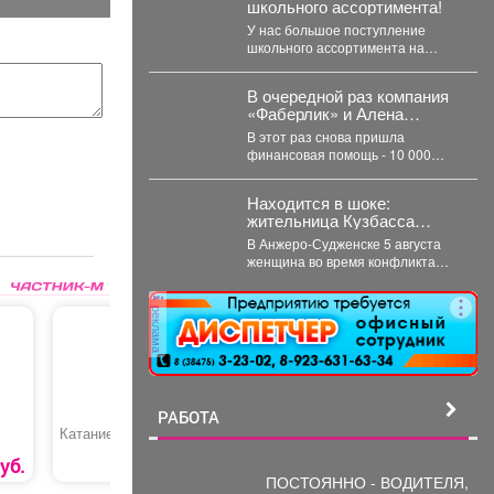
школьного ассортимента!
У нас большое поступление
школьного ассортимента на
любой вкус! Женская, мужская и
детская одежда...
В очередной раз компания
«Фаберлик» и Алена
Кемаева помогают нашим
В этот раз снова пришла
хвостикам!
финансовая помощь - 10 000
рублей. Мы долго думали...
Находится в шоке:
жительница Кузбасса
ударила мужа ножом в
В Анжеро-Судженске 5 августа
сердце - подробности
женщина во время конфликта
ударила мужа ножом в грудь.
Мужчина скончался....
реклама
РАБОТА
Катание на коньках
Профиль
Карвинг 
направляющий
уб.
300 руб.
112 руб.
ПОСТОЯННО - ВОДИТЕЛЯ,