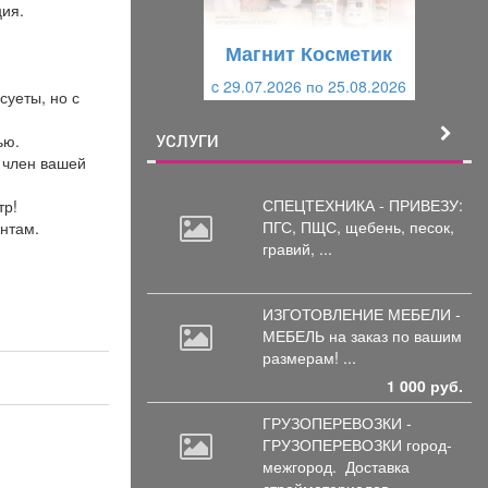
у
щ
ия.
щ
и
Магнит Косметик
и
й
c 29.07.2026 по 25.08.2026
й
суеты, но с
ью.
УСЛУГИ
й член вашей
СПЕЦТЕХНИКА - ПРИВЕЗУ:
тр!
ПГС,
ПЩС, щебень, песок,
нтам.
гравий, ...
ИЗГОТОВЛЕНИЕ МЕБЕЛИ -
МЕБЕЛЬ на
заказ по вашим
размерам! ...
1 000 руб.
ГРУЗОПЕРЕВОЗКИ -
ГРУЗОПЕРЕВОЗКИ город-
межгород.
Доставка
стройматериалов, ...