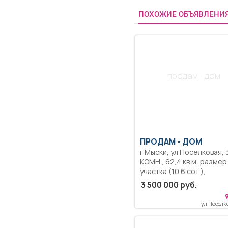
ПОХОЖИЕ ОБЪЯВЛЕНИ
продам - дом
ПРОДАМ -
ДОМ
г Мыски, ул Поселковая, 3-
КОМН., 62,4 кв.м, размер
участка (10.6 сот.),
одноэтажный кирпичный
3 500 000 руб.
трёхкомнатный дом пло
62.4 кв.м. Отопление печ
ул Поселко
водяное с насосом. Хол
вода подаётся в дом из