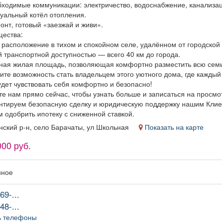
бходимые коммуникации: электричество, водоснабжение, канализац
уальный котёл отопления.
онт, готовый «заезжай и живи».
ества:
расположение в тихом и спокойном селе, удалённом от городской 
 транспортной доступностью — всего 40 км до города.
ная жилая площадь, позволяющая комфортно разместить всю сем
ите возможность стать владельцем этого уютного дома, где кажды
дет чувствовать себя комфортно и безопасно!
е нам прямо сейчас, чтобы узнать больше и записаться на просмо
нтируем безопасную сделку и юридическую поддержку нашим Клие
 одобрить ипотеку с сниженной ставкой.
нский р-н, село Барачаты, ул Школьная
Показать на карте
000 руб.
нное
69-...
48-...
ь телефоны