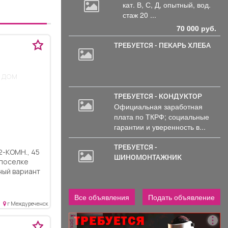
кат.
В, С, Д, опытный, вод.
стаж 20 ...
70 000 руб.
ТРЕБУЕТСЯ - ПЕКАРЬ ХЛЕБА
 дом
ТРЕБУЕТСЯ - КОНДУКТОР
Официальная заработная
плата по ТКРФ; социальные
гарантии и уверенность в...
ТРЕБУЕТСЯ -
ШИНОМОНТАЖНИК
в поселке
ный вариант
 тишину и
0 минутах от
Все объявления
Подать объявление
г Междуреченск
ды до
удобная