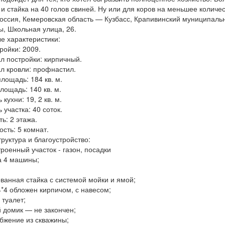
 и стайка на 40 голов свиней. Ну или для коров на меньшее количес
Россия, Кемеровская область — Кузбасс, Крапивинский муниципальн
ы, Школьная улица, 26.
е характеристики:
ройки: 2009.
л постройки: кирпичный.
л кровли: профнастил.
лощадь: 184 кв. м.
лощадь: 140 кв. м.
кухни: 19, 2 кв. м.
участка: 40 соток.
ь: 2 этажа.
сть: 5 комнат.
руктура и благоустройство:
роенный участок - газон, посадки
а 4 машины;
ванная стайка с системой мойки и ямой;
*4 обложен кирпичом, с навесом;
 туалет;
й домик — не закончен;
бжение из скважины;