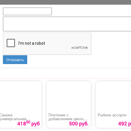
Отправить
Смазка
Плетение с
Рыбное ассорти
универсальная
добавлением цветного
50
«HIMKOD MULTI»
каниколона и в цвет
418
руб
500 руб.
492 р
своих волос