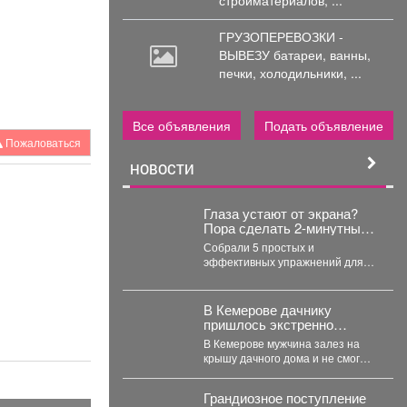
ГРУЗОПЕРЕВОЗКИ -
ВЫВЕЗУ батареи,
ванны,
печки, холодильники, ...
Все объявления
Подать объявление
Пожаловаться
НОВОСТИ
Глаза устают от экрана?
Пора сделать 2-минутный
перерыв!
Собрали 5 простых и
эффективных упражнений для
снятия зрительного напряжения.
Они займут буквально пару
минут....
В Кемерове дачнику
пришлось экстренно
вызывать спасателей
В Кемерове мужчина залез на
после работ на участке
крышу дачного дома и не смог
спуститься. В Кузбассе...
Грандиозное поступление