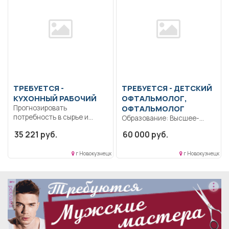
образование —...
ТРЕБУЕТСЯ -
ТРЕБУЕТСЯ - ДЕТСКИЙ
КУХОННЫЙ РАБОЧИЙ
ОФТАЛЬМОЛОГ,
Прогнозировать
ОФТАЛЬМОЛОГ
потребность в сырье и
Образование: Высшее-
материалах для
специалитет,
35 221 руб.
60 000 руб.
приготовления блюд,...
магистратура..
Диагностика профильных
г Новокузнецк
г Новокузнецк
заболеваний, назначения
исследований и...
реклама