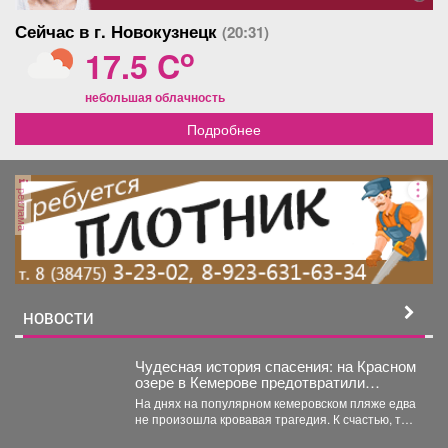
Сейчас в г. Новокузнецк
(20:31)
o
17.5 C
небольшая облачность
Подробнее
реклама
НОВОСТИ
Чудесная история спасения: на Красном
озере в Кемерове предотвратили
трагедию
На днях на популярном кемеровском пляже едва
не произошла кровавая трагедия. К счастью, там
отдыхала...