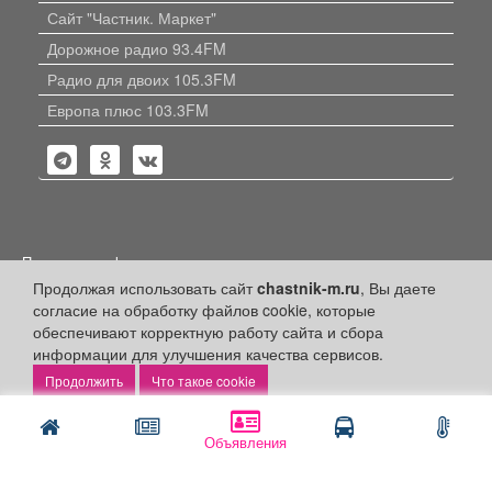
Сайт "Частник. Маркет"
Дорожное радио 93.4FM
Радио для двоих 105.3FM
Европа плюс 103.3FM
Политика конфиденциальности
Продолжая использовать сайт
chastnik-m.ru
, Вы даете
Публикации с пометкой «Реклама», «На правах рекламы»,
согласие на обработку файлов cookie, которые
«Партнёрский проект» оплачены рекламодателем.
Редакция сайта не несет ответственности за достоверность
обеспечивают корректную работу сайта и сбора
информации, содержащейся в рекламных материалах и
информации для улучшения качества сервисов.
объявлениях.
Что такое cookie
+16
© 2006-2026
ООО "Частник-М"
Объявления