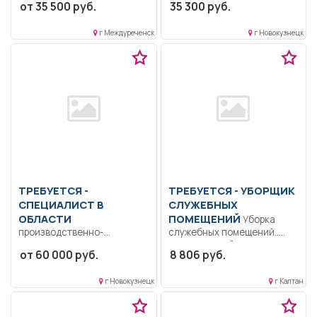
от 35 500 руб.
35 300 руб.
Полный...
Формирование
общекультурных
компетенций и понимания...
г Междуреченск
г Новокузнецк
ТРЕБУЕТСЯ -
ТРЕБУЕТСЯ - УБОРЩИК
СПЕЦИАЛИСТ В
СЛУЖЕБНЫХ
ОБЛАСТИ
ПОМЕЩЕНИЙ
Уборка
производственно-
служебных помещений..
технического и
Неполный рабочий день/
от 60 000 руб.
8 806 руб.
технологического
неполная рабочая неделя..
обеспечения
г Новокузнецк
г Калтан
строительного
производства
Образование: Высшее