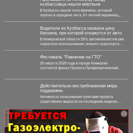
кузбассовца нашли мёртвым
В Кузбассе нашли тело мужчины, который
пропал в середине лета. 61-летний мариинец,
ориентировку на...
Водители из Кузбасса назвали цену
бензина, при которой откажутся от авто
В Кемеровской области 29% автомобилистов уже
сократили использование личного транспорта
из‑за стоимости топлива. При этом...
Фестиваль "Равнение на ГТО"
20 августа 2026 года в городе Кемерово
состоится финал Проекта Профилактический
физкультурно-патриотический фестиваль
«Равнение на...
Действительно востребованная мера
поддержки.
Активность пользования пунктами проката
существенно выросла за последнюю неделю,
после того как губернатор поручил включить...
реклама