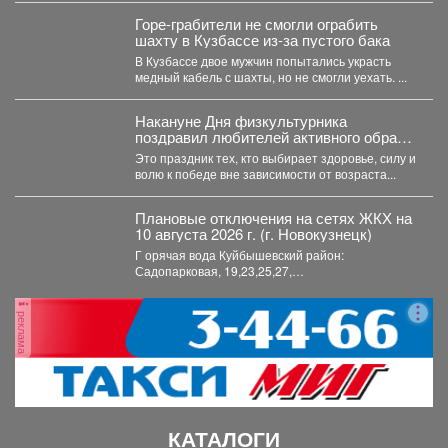
Горе-грабители не смогли ограбить
шахту в Кузбассе из-за пустого бака
В Кузбассе двое мужчин попытались украсть
медный кабель с шахты, но не смогли уехать. ...
Накануне Дня физкультурника
поздравил любителей активного образа
жизни!
Это праздник тех, кто выбирает здоровье, силу и
волю к победе вне зависимости от возраста...
Плановые отключения на сетях ЖКХ на
10 августа 2026 г. (г. Новокузнецк)
Г орячая вода Куйбышевский район:
Садопарковая, 19,23,25,27,
29,31,33,35,28/1,28/2,28,30,...
реклама
КАТАЛОГИ