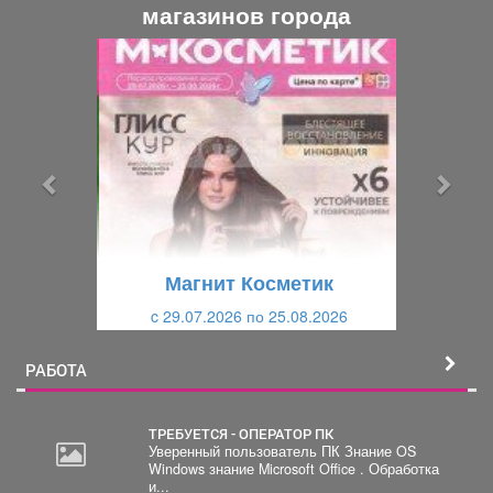
магазинов города
П
С
р
л
е
е
д
д
ы
у
д
ю
у
щ
щ
и
Магнит Косметик
и
й
c 29.07.2026 по 25.08.2026
й
РАБОТА
ТРЕБУЕТСЯ - ОПЕРАТОР ПК
Уверенный пользователь ПК Знание OS
Windows знание Microsoft Office . Обработка
2
и...
000