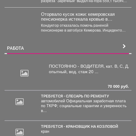
разреза "Заречный" выдал на-гора 559,1 тысяч
тонн...
Оторвало кусок кожи: кемеровская
пенсионерка истекала кровью в
автобусе
Кондуктор отказалась помочь раненой
пенсионерке в автобусе Кемерова. Инцидентом
заинтересовались СК РФ. Следственный
комитет...
РАБОТА
ПОСТОЯННО - ВОДИТЕЛЯ, кат.
В, С, Д,
опытный, вод. стаж 20 ...
70 000 руб.
ТРЕБУЕТСЯ - СЛЕСАРЬ ПО РЕМОНТУ
автомобилей Официальная заработная плата
по ТКРФ; социальные гарантии и уверенность
в...
ТРЕБУЕТСЯ - КРАНОВЩИК НА КОЗЛОВОЙ
кран