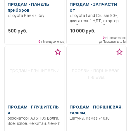
ПРОДАМ -
ПАНЕЛЬ
ПРОДАМ -
ЗАПЧАСТИ
приборов
от
«Toyota Rav 4», б/у.
«Toyota Land Cruiser 80»,
двигатель 1 НДТ, стартер,
турбину, головку блока,
500 руб.
10 000 руб.
разпредвал, и другое на
ленд крузер, топливный
г Новоалтайск
насос на фотон, топливный
г Междуреченск
ул Парковая, влд 1а
насос на ммс кантер.
продам - глушитель и
продам - поршневая,
гильзы,
ПРОДАМ -
ГЛУШИТЕЛЬ
ПРОДАМ -
ПОРШНЕВАЯ,
и
гильзы,
резонатор ГАЗ 31105 Волга.
шатуны, камаз 740.10
Все новое. Не Китай. Лежит
в гараже около двадцати