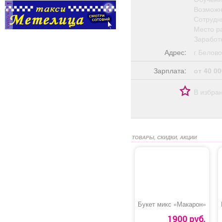
Возможн
реклама
Сотрудн
Место ра
Заработн
Адрес:
г Бело
Зарплата:
от 40 00
В избра
ТОВАРЫ, СКИДКИ, АКЦИИ
Букет микс «Макарон»
1900 руб.