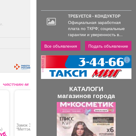
ТРЕБУЕТСЯ - КОНДУКТОР
Официальная заработная
и.
плата по ТКРФ; социальные
гарантии и уверенность в...
Все объявления
Подать объявление
реклама
КАТАЛОГИ
магазинов города
П
С
р
л
е
е
Замок ЗН4 030.0.1
Труба хромированная
Анкерный
ь)
"Меттэм" левый,
кольцом
д
д
правый
уб.
3290 руб.
250 руб.