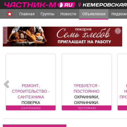
КЕМЕРОВСКАЯ 
Главная
Группы
Новости
Объявления
Недвиж
реклама
РЕМОНТ,
ТРЕБУЕТСЯ -
СТРОИТЕЛЬСТВО -
ПОСТОЯННО
Н
САНТЕХНИКА
ОХРАННИКИ,
ПР
ПОВЕРКА
ОХРАННИКИ-
ВОДОСЧЕТЧИКОВ на
ВОДИТЕЛИ Требования
«Оа
сантехника
постоянно
дому. Установка,
к кандидату: лицензия.
к
замена, регистрация.
Условия:
Ю
ул. Лукиянова, 5.
ЛИЦЕНЗИРОВАННЫЕ
р