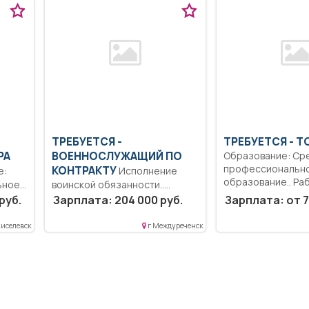
ТРЕБУЕТСЯ -
ТРЕБУЕТСЯ - Т
РА
ВОЕННОСЛУЖАЩИЙ ПО
Образование: Ср
профессиональн
КОНТРАКТУ
Исполнение
образование.. Ра
ное.
воинской обязанности..
токарном станке..
Полный рабочий день..
руб.
Зарплата: 204 000 руб.
Зарплата: от 7
Киселевск
г Междуреченск
х
.