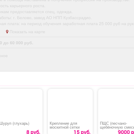
ость карьерного роста.
икам предоставляется спец. одежда.
боты: г. Белово, завод АО НПП Кузбассрадио.
ая плата: на период обучения заработная плата 25 000 руб на рук
во
Показать на карте
0 до 60 000 руб.
нное
Шуруп (глухарь)
Крепление для
ПЩС (песчано-
москитной сетки
щебёночную смес
8 руб.
15 руб.
9000 р