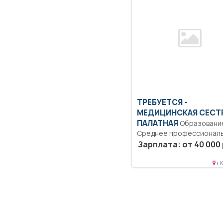
ТРЕБУЕТСЯ -
МЕДИЦИНСКАЯ СЕСТ
ПАЛАТНАЯ
Образование:
Среднее профессиональ
Коммуникабельность.
Зарплата: от 40 000 
Ответственность.
Дисциплинированность..
г 
Выполнение должностны
обязанностей согласно..