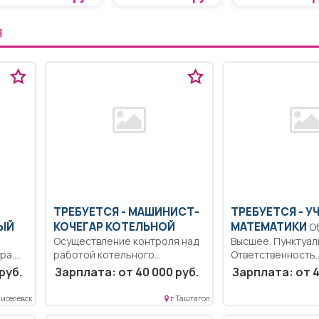
Я
ТРЕБУЕТСЯ - МАШИНИСТ-
ТРЕБУЕТСЯ - У
ЫЙ
КОЧЕГАР КОТЕЛЬНОЙ
МАТЕМАТИКИ
Образование:
Осуществление контроля над
Высшее. Пунктуал
ра.
работой котельного
Ответственность.
оборудования; Обеспечение
Дисциплинированн
руб.
Зарплата: от 40 000 руб.
Зарплата: от 4
лнение
бесперебойной работы...
Обучение и воспи
тей
обучающихся с...
Киселевск
г Таштагол