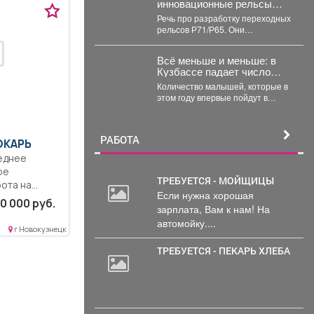
инновационные рельсы
для тяжеловесного
Речь про разработку переходных
движения
рельсов Р71/Р65. Они
предназначены для соединения
рельсов двух типов в путях...
Всё меньше и меньше: в
Кузбассе падает число
первоклассников
Количество малышей, которые в
этом году впервые пойдут в
школу, стремительно падает в
Кемеровской области....
РАБОТА
ОКАРЬ
еднее
ое
ТРЕБУЕТСЯ - МОЙЩИЦЫ
бота на
Если нужна хорошая
 Сменная...
0 000 руб.
зарплата, Вам к нам! На
автомойку....
г Новокузнецк
ТРЕБУЕТСЯ - ПЕКАРЬ ХЛЕБА