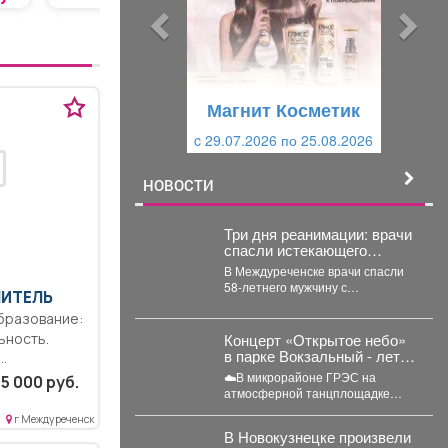
ы
у
д
ю
у
щ
щ
и
Магнит Косметик
и
й
c 29.07.2026 по 25.08.2026
й
НОВОСТИ
Три дня реанимации: врачи
спасли истекающего
кровью кузбассовца
В Междуреченске врачи спасли
58-летнего мужчину с
ЧИТЕЛЬ
кровоточащей язвой желудка. В
Междуреченской городской
больнице...
Концерт «Открытое небо»
ьность.
в парке Вокзальный - лето
поёт и танцует!
ость..
☁️В микрорайоне ГРЭС на
5 000 руб.
атмосферной танцплощадке
тание
прошёл концерт «Открытое
г Междуреченск
небо». Под летние ритмы с
В Новокузнецке произвели
радостью...