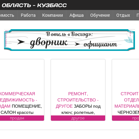
ОБЛАСТЬ - КУЗБАСС
имость
Работа
Компании
Афиша
Обучение
Отдых
реклама
КОММЕРЧЕСКАЯ
РЕМОНТ,
СТРОИТ
ЕДВИЖИМОСТЬ -
СТРОИТЕЛЬСТВО -
ОТДЕ
ОДАМ
ПОМЕЩЕНИЕ,
ДРУГОЕ
ЗАБОРЫ под
МАТЕРИАЛ
САЛОН красоты
ключ; ролетные,
ЧЕРНОЗЕМ
зис», площадь 88, 8
секционные ворота (от
песок, уг
продам
другое
пр
в. м, по адресу ул.
официального
гравий, шла
дина, 1, хороший
представителя
другие п
емонт, полностью с
компании DoorHan);
возможна