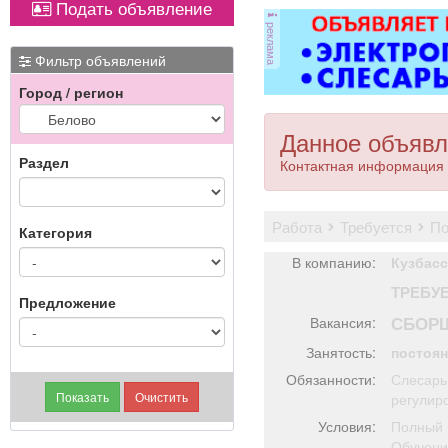
Подать объявление
ОХРАННИКИ 5 разряда,
реклама
з/п от 33000 руб. 6
име
разряда, з/п от 37000
Фильтр объявлений
руб. официальное
Город / регион
трудоустройство
полный соц. пакет ООО
ЧОП «Интерлок-Н»
Данное объявл
Раздел
Контактная информация 
работа
требуется
п
Категория
В компанию:
Кузбасс
ТРЕБУ
Предложение
СБОР
Вакансия:
Занятость:
постоя
Обязанности:
Слесарь
регулир
Условия:
Полный 
Обучени