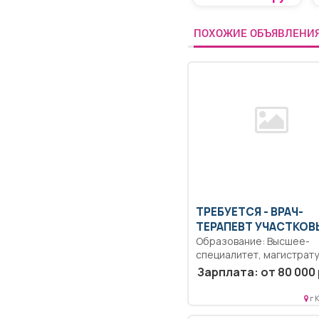
ПОХОЖИЕ ОБЪЯВЛЕНИ
ТРЕБУЕТСЯ - ВРАЧ-
ТЕРАПЕВТ УЧАСТКОВ
Образование: Высшее-
специалитет, магистрату
Коммуникабельность.
Зарплата: от 80 000 
Ответственность.. Выпо
должностных обязаннос
г 
согласно должностной...