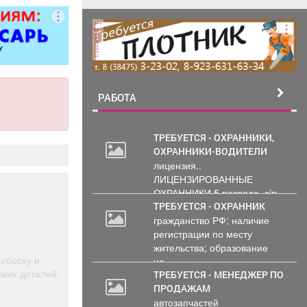
мусора.
реклама
РАБОТА
ТРЕБУЕТСЯ - ОХРАННИКИ,
ОХРАННИКИ-ВОДИТЕЛИ
лицензия..
ЛИЦЕНЗИРОВАННЫЕ
ОХРАННИКИ 5 разряда, з/п
от 33000 руб. 6...
ТРЕБУЕТСЯ - ОХРАННИК
гражданство РФ; наличие
регистрации по месту
жительства; образование
сборку и
не...
ких деталей.
ТРЕБУЕТСЯ - МЕНЕДЖЕР ПО
ПРОДАЖАМ
автозапчастей