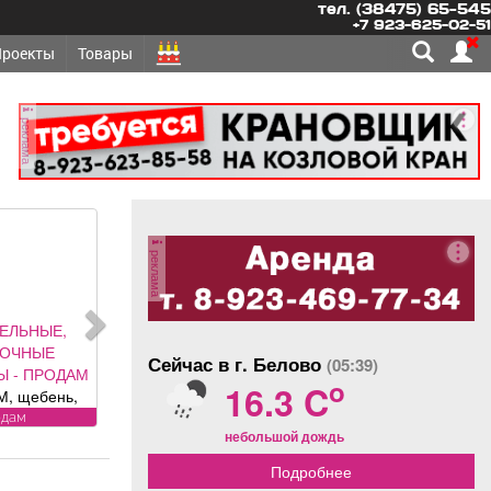
тел. (38475) 65-545
+7 923-625-02-51
Проекты
Товары
реклама
реклама
ЕЛЬНЫЕ,
ЛОЧНЫЕ
Сейчас в г. Белово
(05:39)
Ы - ПРОДАМ
o
16.3 C
, щебень,
оль, торф,
одам
небольшой дождь
к, отсыпка и
од заказ,
Подробнее
 доставка.