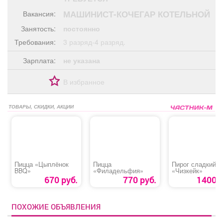
Афиша
Обучение
Проекты
МАШИНИСТ-КОЧЕГАР КОТЕЛЬНОЙ
Вакансия:
Занятость:
постоянно
Требования:
3 разряд-4 разряд.
Зарплата:
не указана
Товары
Поздравления
Погода
В избранное
ТОВАРЫ, СКИДКИ, АКЦИИ
ТВ программа
Я - пенсионер
Пицца «Цыплёнок
Пицца
Пирог сладкий
BBQ»
«Филадельфия»
«Чизкейк»
670 руб.
770 руб.
1400 р
ПОХОЖИЕ ОБЪЯВЛЕНИЯ