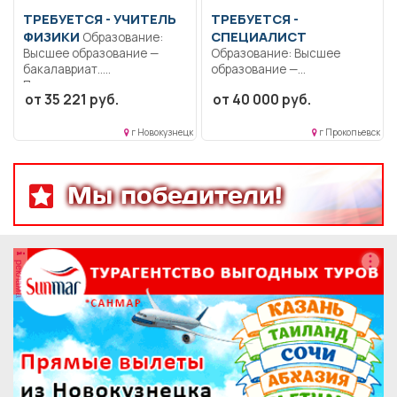
ТРЕБУЕТСЯ - УЧИТЕЛЬ
ТРЕБУЕТСЯ -
ФИЗИКИ
СПЕЦИАЛИСТ
Образование:
Высшее образование —
Образование: Высшее
бакалавриат..
образование —
Преподавание уроков
специалитет,
от 35 221 руб.
от 40 000 руб.
физики в...
магистратура.. Специалист
контрактной службы,...
г Новокузнецк
г Прокопьевск
Мы победители!
реклама