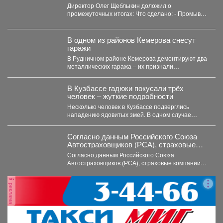
оборудования после капитального
Директор Олег Щеблыкин доложил о
ремонта к предстоящему отопительному
промежуточных итогах: Что сделано: - Промывка
сезону.
внутридомовых систем...
В одном из районов Кемерова снесут
гаражи
В Рудничном районе Кемерова демонтируют два
металлических гаража – их признали
незаконными. В Рудничном...
В Кузбассе гадюки покусали трёх
человек – жуткие подробности
Несколько человек в Кузбассе подверглись
нападению ядовитых змей. В одном случае
пострадавшего спасли инспекторы ГАИ....
Согласно данным Российского Союза
Автостраховщиков (РСА), страховые
компании за первое полугодие 2026 года
Согласно данным Российского Союза
выплатили более 35,3 млрд руб.
Автостраховщиков (РСА), страховые компании
за первое полугодие 2026 года выплатили
более...
реклама