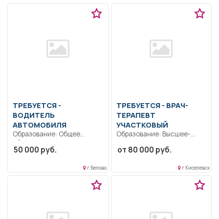
ТРЕБУЕТСЯ -
ТРЕБУЕТСЯ - ВРАЧ-
ВОДИТЕЛЬ
ТЕРАПЕВТ
АВТОМОБИЛЯ
УЧАСТКОВЫЙ
Образование: Общее
Образование: Высшее-
образование..
специалитет,
50 000 руб.
от 80 000 руб.
Обеспечивать
магистратура.
своевременную и
Коммуникабельность.
г Белово
г Киселевск
безопасную доставку
Ответственность..
грузов....
Выполнение должностных
обязанностей согласно
должностной...