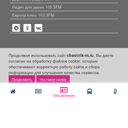
Радио для двоих 105.3FM
Европа плюс 103.3FM
Политика конфиденциальности
Продолжая использовать сайт
chastnik-m.ru
, Вы даете
согласие на обработку файлов cookie, которые
Публикации с пометкой «Реклама», «На правах рекламы»,
обеспечивают корректную работу сайта и сбора
«Партнёрский проект» оплачены рекламодателем.
Редакция сайта не несет ответственности за достоверность
информации для улучшения качества сервисов.
информации, содержащейся в рекламных материалах и
Что такое cookie
объявлениях.
+16
© 2006-2026
ООО "Частник-М"
Объявления