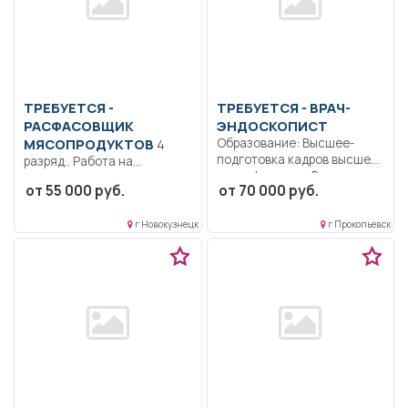
ТРЕБУЕТСЯ -
ТРЕБУЕТСЯ - ВРАЧ-
РАСФАСОВЩИК
ЭНДОСКОПИСТ
МЯСОПРОДУКТОВ
Образование: Высшее-
4
подготовка кадров высшей
разряд.. Работа на
квалификации.. В
конвейере, укладка,
от 55 000 руб.
от 70 000 руб.
соответствии с
упаковка.. Участок
должностной...
прохладный...
г Новокузнецк
г Прокопьевск