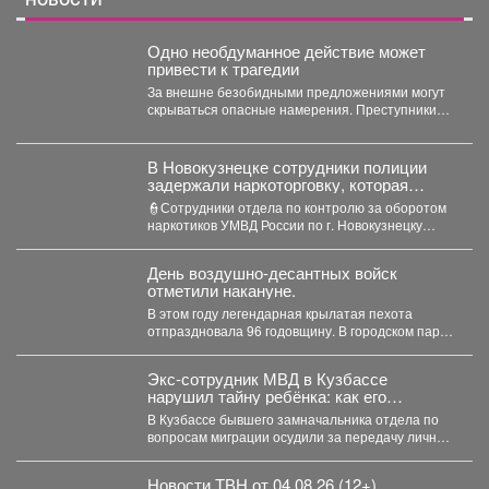
Одно необдуманное действие может
привести к трагедии
За внешне безобидными предложениями могут
скрываться опасные намерения. Преступники
используют доверие людей, пытаясь вовлечь
их...
В Новокузнецке сотрудники полиции
задержали наркоторговку, которая
планировала сбыть партию
👮Сотрудники отдела по контролю за оборотом
карфентанила в особо крупном размере
наркотиков УМВД России по г. Новокузнецку
получили оперативную информацию...
День воздушно-десантных войск
отметили накануне.
В этом году легендарная крылатая пехота
отпраздновала 96 годовщину. В городском парке
состоялся праздник для...
Экс-сотрудник МВД в Кузбассе
нарушил тайну ребёнка: как его
наказали
В Кузбассе бывшего замначальника отдела по
вопросам миграции осудили за передачу личных
данных несовершеннолетнего. ...
Новости ТВН от 04.08.26 (12+)