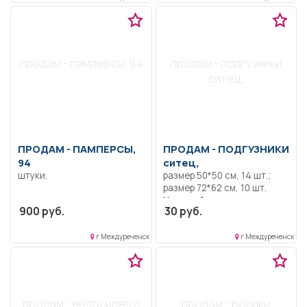
продам - памперсы, 94
продам - подгузники
ситец,
ПРОДАМ -
ПАМПЕРСЫ,
ПРОДАМ -
ПОДГУЗНИКИ
94
ситец,
штуки.
размер 50*50 см, 14 шт.;
размер 72*62 см, 10 шт.
Цена за 1 шт
900 руб.
30 руб.
г Междуреченск
г Междуреченск
продам - велосипед с
продам - ролики