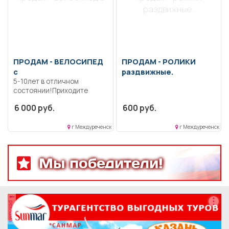
раздвижные.
ПРОДАМ -
ВЕЛОСИПЕД
ПРОДАМ -
РОЛИКИ
с
раздвижные.
5-10лет в отличном
состоянии!Приходите
прокатитесь накачан и
6 000 руб.
600 руб.
исправен!очень нравился
ребёнку, но он вырос с него
приобрели уже большой
г Междуреченск
г Междуреченск
велосипед!
Мы победители!
реклама