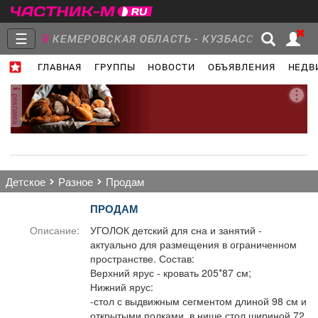
☰
КЕМЕРОВСКАЯ ОБЛАСТЬ - КУЗБАСС
ГЛАВНАЯ
ГРУППЫ
НОВОСТИ
ОБЪЯВЛЕНИЯ
НЕДВ
Главная
Группы
Новости
реклама
Объявления
Недвижимость
Услуги
детское
разное
продам
ПРОДАМ
Описание:
УГОЛОК детский для сна и занятий -
актуально для размещения в ограниченном
Работа
Транспорт
Компании
пространстве. Состав:
Верхний ярус - кровать 205*87 см;
Нижний ярус:
-стол с выдвижным сегментом длиной 98 см и
открытыми полками, в нише стол шириной 72