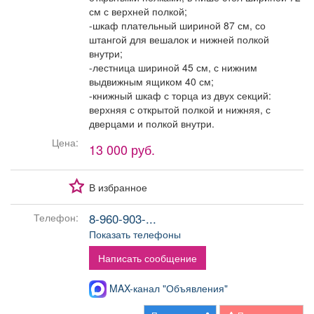
Афиша
Обучение
Проекты
см с верхней полкой;
-шкаф плательный шириной 87 см, со
штангой для вешалок и нижней полкой
внутри;
-лестница шириной 45 см, с нижним
выдвижным ящиком 40 см;
Товары
Поздравления
Погода
-книжный шкаф с торца из двух секций:
верхняя с открытой полкой и нижняя, с
дверцами и полкой внутри.
Цена:
13 000 руб.
ТВ программа
Я - пенсионер
В избранное
8-960-903-...
Телефон:
Показать телефоны
Написать сообщение
MAX-канал "Объявления"