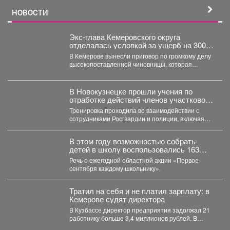
НОВОСТИ
Экс-глава Кемеровского округа
отделалась условкой за ущерб на 300
млн рублей
В Кемерове вынесли приговор по громкому делу
высокопоставленной чиновницы, которая
попалась на злоупотреблении властью. ...
В Новокузнецке прошли учения по
отработке действий членов участковой
избирательной комиссии в нештатных
Тренировка проходила во взаимодействии с
ситуациях на предстоящих выборах.
сотрудниками Росгвардии и полиции, включая
специалистов кинологической службы.
В этом году возможностью собрать
детей в школу воспользовались 163
малообеспеченные семьи
Речь о ежегодной областной акции «Первое
Междуреченска.
сентября каждому школьнику».
Тратил на себя и не платил зарплату: в
Кемерове судят директора
В Кузбассе директор предприятия задолжал 21
работнику больше 3,4 миллионов рублей. В
Кузбассе прокуратура...