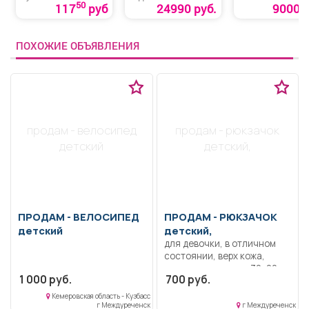
механизма
50
117
руб
24990 руб.
9000 р
ПОХОЖИЕ ОБЪЯВЛЕНИЯ
продам - велосипед
продам - рюкзачок
детский
детский,
ПРОДАМ -
ВЕЛОСИПЕД
ПРОДАМ -
РЮКЗАЧОК
детский
детский,
для девочки, в отличном
состоянии, верх кожа,
подклад ткань, р-р 30х22
1 000 руб.
700 руб.
см.
Кемеровская область - Кузбасс
г Междуреченск
г Междуреченск