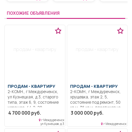
ПОХОЖИЕ ОБЪЯВЛЕНИЯ
продам - квартиру
продам - квартиру
ПРОДАМ -
КВАРТИРУ
ПРОДАМ -
КВАРТИРУ
2-КОМН., г Междуреченск,
2-КОМН., г Междуреченск,
ул Кузнецкая, д 3, старого
хрущевка, этаж 2, 5,
типа, этаж 6, 9, состояние
состояние под ремонт, 50
хорошее, 44,2, 29,
кв.м, 36 кв.м, пластиковые
4 700 000 руб.
3 000 000 руб.
пластиковые окна,
окна, не угловая, без
застекленный балкон,
посредников, торг, секция в
г Междуреченск
светлая, очень теплая,
общежитии.
ул Кузнецкая, д 3
г Междуреченск
комнаты изолированы,