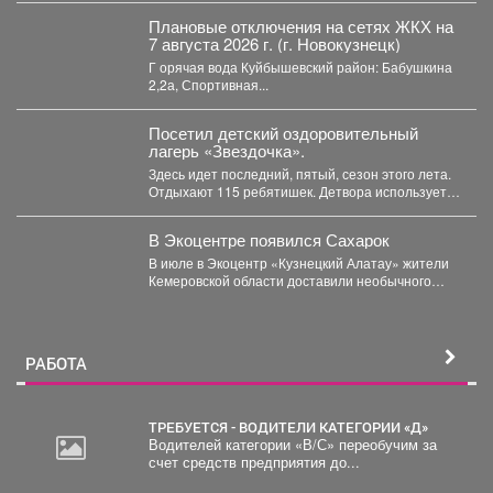
Плановые отключения на сетях ЖКХ на
7 августа 2026 г. (г. Новокузнецк)
Г орячая вода Куйбышевский район: Бабушкина
2,2а, Спортивная...
Посетил детский оздоровительный
лагерь «Звездочка».
Здесь идет последний, пятый, сезон этого лета.
Отдыхают 115 ребятишек. Детвора использует
каждый день...
В Экоцентре появился Сахарок
В июле в Экоцентр «Кузнецкий Алатау» жители
Кемеровской области доставили необычного
гостя - крошечного косуленка,...
РАБОТА
ТРЕБУЕТСЯ - ВОДИТЕЛИ КАТЕГОРИИ «Д»
Водителей категории «В/С» переобучим за
счет средств предприятия до...
2
000