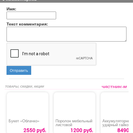
Имя:
Текст комментария:
Отправить
ТОВАРЫ, СКИДКИ, АКЦИИ
Букет «Облачко»
Поролон мебельный
Аккумуляторный
листовой
ударный гайкове
«Denzel CIWH-BL
2550 руб.
1200 руб.
8490 р
350»