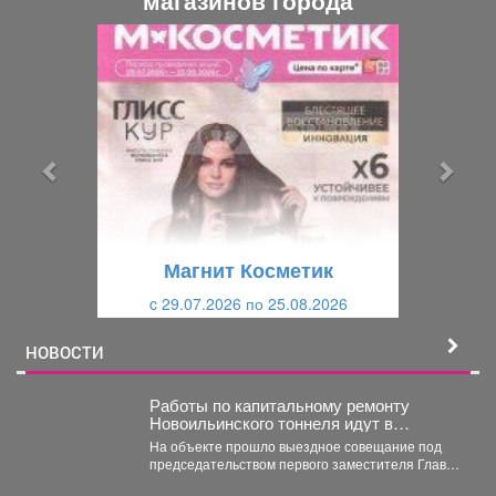
П
С
р
л
е
е
д
д
ы
у
д
ю
у
щ
щ
и
Магнит Косметик
и
й
c 29.07.2026 по 25.08.2026
й
НОВОСТИ
Работы по капитальному ремонту
Новоильинского тоннеля идут в
соответствии с графиком
На объекте прошло выездное совещание под
председательством первого заместителя Главы
Новокузнецка Евгения Бедарева. В настоящее...