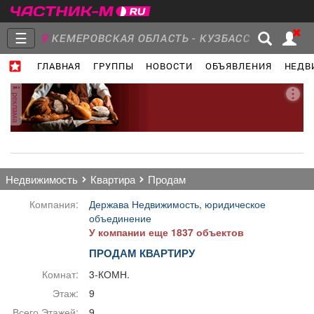
☰
КЕМЕРОВСКАЯ ОБЛАСТЬ - КУЗБАСС
ГЛАВНАЯ
ГРУППЫ
НОВОСТИ
ОБЪЯВЛЕНИЯ
НЕДВ
Главная
Группы
Новости
реклама
Объявления
Недвижимость
Услуги
недвижимость
квартира
продам
Компания:
Держава Недвижимость, юридическое
объединение
У компании еще 1837 объектов
Работа
Транспорт
Компании
ПРОДАМ КВАРТИРУ
Комнат:
3-КОМН.
Этаж:
9
Всего Этажей:
9