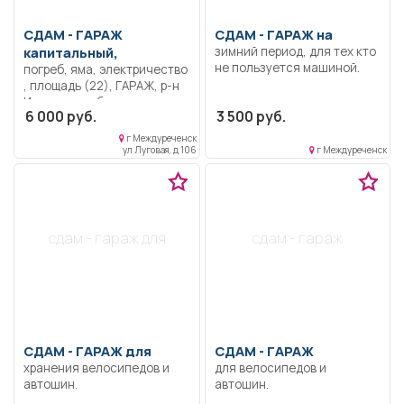
СДАМ -
ГАРАЖ
СДАМ -
ГАРАЖ на
капитальный,
зимний период, для тех кто
не пользуется машиной.
погреб, яма, электричество
, площадь (22), ГАРАЖ, р-н
Ивановская база.
6 000 руб.
3 500 руб.
г Междуреченск
ул Луговая, д 106
г Междуреченск
сдам - гараж для
сдам - гараж
СДАМ -
ГАРАЖ для
СДАМ -
ГАРАЖ
хранения велосипедов и
для велосипедов и
автошин.
автошин.