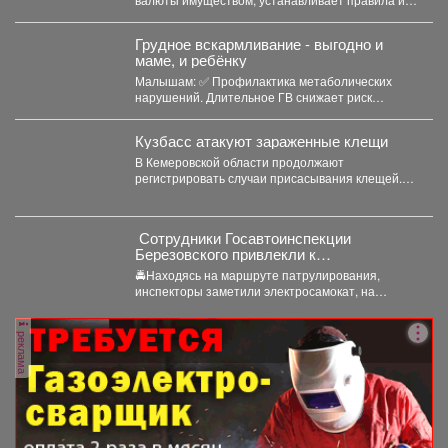
оборота и гарантирует судебную защиту...
Грудное вскармливание - выгодно и
маме, и ребёнку
Малышам: ✅ Профилактика метаболических
нарушений. Длительное ГВ снижает риск
ожирения в детском...
Кузбасс атакуют зараженные клещи
В Кемеровской области продолжают
регистрировать случаи присасывания клещей.
Управление Роспотребнадзора по Кемеровской
области опубликовало...
‍ Сотрудники Госавтоинспекции
Березовского привлекли к
ответственности водителя
🚔Находясь на маршруте патрулирования,
электросамоката, который перевозил
инспекторы заметили электросамокат, на
ребенка
котором находилась мать с ребенком без
мотошлемов....
реклама