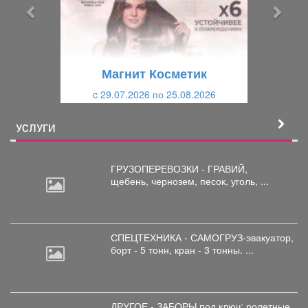
ы
у
д
ю
у
щ
щ
и
Магнит Косметик
и
й
c 29.07.2026 по 25.08.2026
й
УСЛУГИ
ГРУЗОПЕРЕВОЗКИ - ГРАВИЙ,
щебень,
чернозем, песок, уголь, ...
СПЕЦТЕХНИКА - САМОГРУЗ-эвакуатор,
борт
- 5 тонн, кран - 3 тонны. ...
ДРУГОЕ - ЗАБОРЫ под
ключ; ролетные,