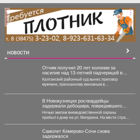
реклама
НОВОСТИ
Отчим получил 20 лет колонии за
насилие над 13‑летней падчерицей в
Кузбассе
Калтанский районный суд вынес приговор
мужчине, признанному виновным в
преступлениях против половой
неприкосновенности малолетней девочки....
В Новокузнецке росгвардейцы
задержали дебошира, повредившего
окно и дверь квартиры сожительницы
Ночью экипаж вневедомственной охраны
прибыл к дому на ул. Мичурина. На месте стражи
правопорядка обнаружили...
Самолет Кемерово-Сочи снова
задержался