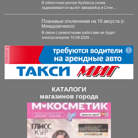
В областном центре Кузбасса снова
задерживается вылет авиарейса в Сочи.
Сегодня, 7 августа, задерживается...
Плановые отключения на 10 августа (г.
Междуреченск)
В связи с ремонтными работами не будет
электроэнергии 10.08.2026 ...
реклама
КАТАЛОГИ
магазинов города
П
С
р
л
е
е
д
д