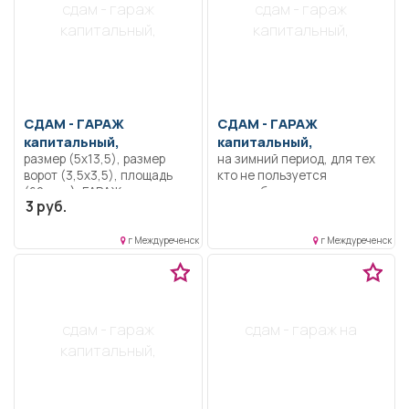
сдам - гараж
сдам - гараж
капитальный,
капитальный,
СДАМ -
ГАРАЖ
СДАМ -
ГАРАЖ
капитальный,
капитальный,
размер (5х13,5), размер
на зимний период, для тех
ворот (3,5х3,5), площадь
кто не пользуется
(60 кв.м), ГАРАЖ для тех,
автомобилем.
3 руб.
кто не пользуется
машиной.
г Междуреченск
г Междуреченск
сдам - гараж
сдам - гараж на
капитальный,