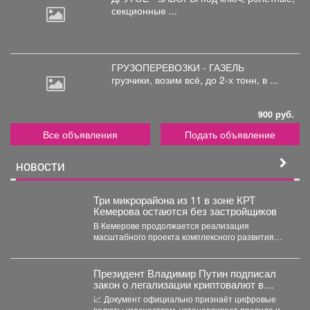
секционные ...
ГРУЗОПЕРЕВОЗКИ - ГАЗЕЛЬ
грузчики,
возим всё, до 2-х тонн, в ...
900 руб.
Все объявления
Подать объявление
НОВОСТИ
Три микрорайона из 11 в зоне КРТ
Кемерова остаются без застройщиков
В Кемерове продолжается реализация
масштабного проекта комплексного развития
территорий. Первый дом скоро будет сдан, но...
Президент Владимир Путин подписал
закон о легализации криптовалют в
России.
📈 Документ официально признаёт цифровые
валюты имуществом, устанавливает правила их