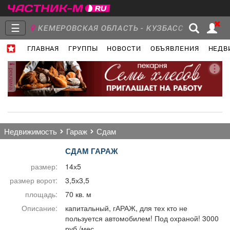
☰
КЕМЕРОВСКАЯ ОБЛАСТЬ - КУЗБАСС
ГЛАВНАЯ
ГРУППЫ
НОВОСТИ
ОБЪЯВЛЕНИЯ
НЕДВ
Главная
Группы
Новости
реклама
Объявления
Недвижимость
Услуги
недвижимость
гараж
сдам
СДАМ ГАРАЖ
размер:
14х5
Работа
Транспорт
Компании
размер ворот:
3,5х3,5
площадь:
70 кв. м
Описание:
капитальный, гАРАЖ, для тех кто не
пользуется автомобилем! Под охраной! 3000
руб./мес.