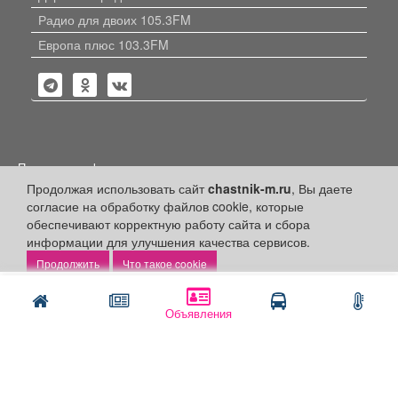
Радио для двоих 105.3FM
Европа плюс 103.3FM
Политика конфиденциальности
Продолжая использовать сайт
chastnik-m.ru
, Вы даете
Публикации с пометкой «Реклама», «На правах рекламы»,
согласие на обработку файлов cookie, которые
«Партнёрский проект» оплачены рекламодателем.
Редакция сайта не несет ответственности за достоверность
обеспечивают корректную работу сайта и сбора
информации, содержащейся в рекламных материалах и
информации для улучшения качества сервисов.
объявлениях.
Что такое cookie
+16
© 2006-2026
ООО "Частник-М"
Написать
Позвонить
Объявления