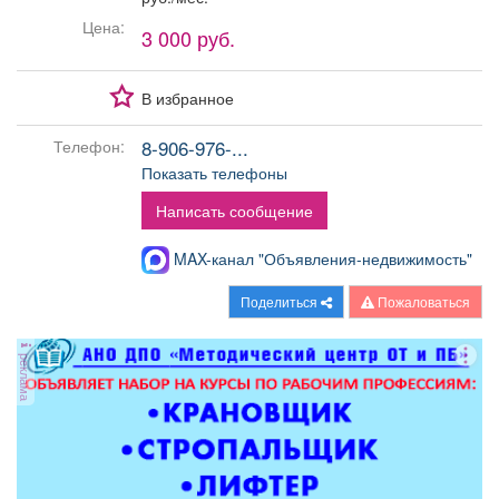
Афиша
Обучение
Проекты
Цена:
3 000 руб.
В избранное
Товары
Поздравления
Погода
8-906-976-...
Телефон:
Показать телефоны
Написать сообщение
MAX-канал "Объявления-недвижимость"
ТВ программа
Я - пенсионер
Поделиться
Пожаловаться
реклама