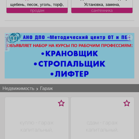
Афиша
Обучение
Проекты
щебень, песок, уголь, торф,
Установка, замена,
гравий, шлак, отсыпка и
регистрация. ул. Лукиянова,
продам
сантехника
другие под заказ, возможна
5.
доставка. Вывоз мусора.
Товары
Поздравления
Погода
реклама
ТВ программа
Я - пенсионер
недвижимость
гараж
куплю - гараж
сдам - гараж
капитальный,
капитальный,