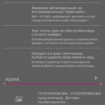
Вниманию автовладельцев: на
внутриквартальных территориях
Междуреченского муниципального
МКУ «УР ЖКК» информирует жителей и гостей
округа вводятся ограничения стоянки.
города об изменении схемы организации
дорожного движения на...
Укус пчелы едва не убил кузбассовца -
случился инфаркт
В Новокузнецке врачам удалось сохранить жизнь
мужчине, у которого после укуса пчелы развился
тяжелейший инфаркт....
Находится в шоке: жительница
Кузбасса ударила мужа ножом в сердце
- подробности
В Анжеро-Судженске 5 августа женщина во
время конфликта ударила мужа ножом в грудь.
Мужчина скончался....
УСЛУГИ
ГРУЗОПЕРЕВОЗКИ - ГРУЗОПЕРЕВОЗКИ
город-межгород.
Доставка
стройматериалов, ...