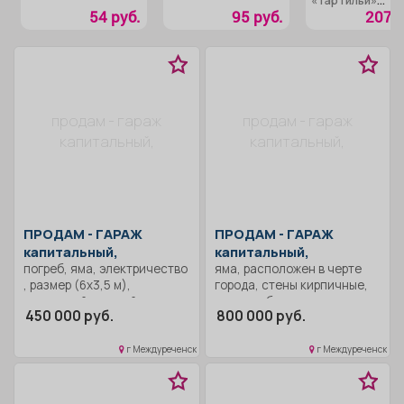
«Тартильи»
пшеничные
54 руб.
95 руб.
207 р
продам - гараж
продам - гараж
капитальный,
капитальный,
ПРОДАМ -
ГАРАЖ
ПРОДАМ -
ГАРАЖ
капитальный,
капитальный,
погреб, яма, электричество
яма, расположен в черте
, размер (6х3,5 м),
города, стены кирпичные,
кирпичный, теплый.
потолок бетонная плита,
450 000 руб.
800 000 руб.
пол залит бетоном, есть
смотровая яма, автомобиль
типа форд входит
г Междуреченск
г Междуреченск
свободно, земля в
собственности.