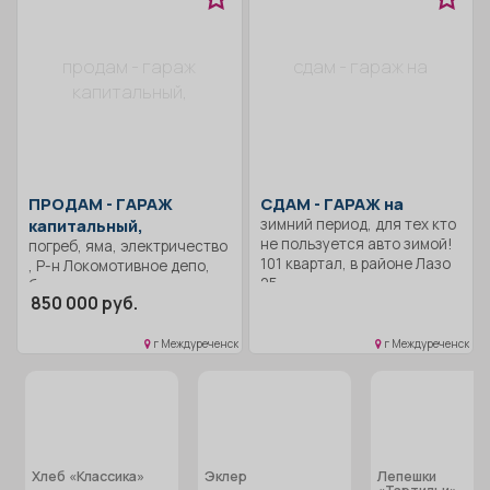
продам - гараж
сдам - гараж на
капитальный,
ПРОДАМ -
ГАРАЖ
СДАМ -
ГАРАЖ на
капитальный,
зимний период, для тех кто
не пользуется авто зимой!
погреб, яма, электричество
101 квартал, в районе Лазо
, Р-н Локомотивное депо,
25.
большая яма, высокие
850 000 руб.
потолки.
г Междуреченск
г Междуреченск
Хлеб «Классика»
Эклер
Лепешки