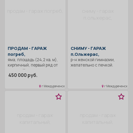
продам - гараж погреб,
сниму - гараж
п.ольжерас,
ПРОДАМ -
ГАРАЖ
СНИМУ -
ГАРАЖ
погреб,
п.Ольжерас,
яма, площадь (24,2 кв. м),
р-н женской гимназии,
кирпичный, первый ряд от
желательно с печкой.
дороги. Крыша перекрыта.
450 000 руб.
Света нет, но всё
подведено. Район
Ивановской Базы.
г Междуреченск
г Междуреченск
продам - гараж
продам - гараж
капитальный,
капитальный,