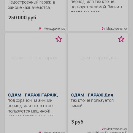
период, для тех кто не
Недостроенный гараж, в
пользуется зимой. Звонить
районе казначейства,
после 17 часов.
через ж/д линию .
250 000 руб.
Документы готовы.
г Междуреченск
г Междуреченск
сдам - гараж гараж,
сдам - гараж для
СДАМ -
ГАРАЖ ГАРАЖ,
СДАМ -
ГАРАЖ Для
под охраной на зимний
тех кто не пользуется
период, для тех, кто не
зимой.
пользуется машиной!
Размер ворот 3, 5х3, 5м.
3 руб.
г Междуреченск
г Междуреченск
пр-кт 50 лет Комсомола, д 51