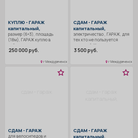
КУПЛЮ -
ГАРАЖ
СДАМ -
ГАРАЖ
капитальный,
капитальный,
размер (6×3), площадь
электричество , ГАРАЖ, для
(18м), ГАРАЖ куплю в
тех кто не пользуется
районе виадука, южная
машиной. Хранение
250 000 руб.
3 500 руб.
сторона 250000 р.
велосипедов, автошин и
прочего инвентаря! Гараж
под охраной.
г Междуреченск
г Междуреченск
сдам - гараж
сдам - гараж
капитальный,
СДАМ -
ГАРАЖ
СДАМ -
ГАРАЖ
для велосипедов и
капитальный,