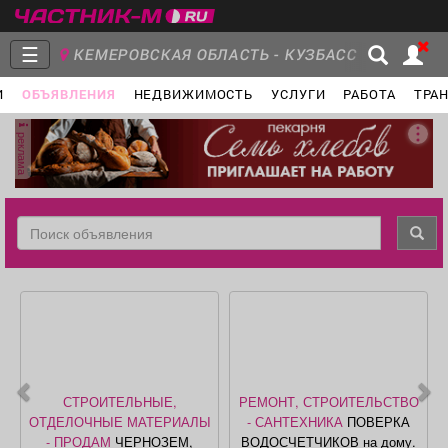
☰
КЕМЕРОВСКАЯ ОБЛАСТЬ - КУЗБАСС
И
ОБЪЯВЛЕНИЯ
НЕДВИЖИМОСТЬ
УСЛУГИ
РАБОТА
ТРА
Главная
Группы
Новости
реклама
Объявления
Недвижимость
Услуги
Работа
Транспорт
Компании
СТРОИТЕЛЬНЫЕ,
РЕМОНТ, СТРОИТЕЛЬСТВО
ОТДЕЛОЧНЫЕ МАТЕРИАЛЫ
- САНТЕХНИКА
ПОВЕРКА
- ПРОДАМ
ЧЕРНОЗЕМ,
ВОДОСЧЕТЧИКОВ на дому.