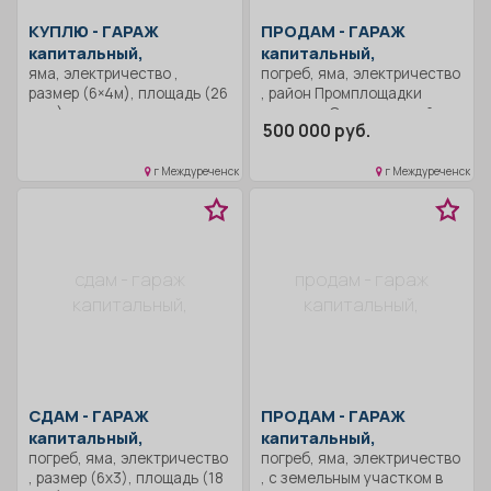
КУПЛЮ -
ГАРАЖ
ПРОДАМ -
ГАРАЖ
капитальный,
капитальный,
яма, электричество ,
погреб, яма, электричество
размер (6×4м), площадь (26
, район Промплощадки
кв.м), с документами, со
разреза «Ольжерасский»,
500 000 руб.
светом и ямой. Крыша тоже
напротив ш. Усинская, 1-й
не мало важна, чтобы не
ряд от дороги. Есть
текла. В районе КПД и
возможность оформления в
г Междуреченск
г Междуреченск
Ивановской базы. Деньги
ипотеку под 17% годовых.
сразу наличной. В размере
250- 300 тысяч.
сдам - гараж
продам - гараж
капитальный,
капитальный,
СДАМ -
ГАРАЖ
ПРОДАМ -
ГАРАЖ
капитальный,
капитальный,
погреб, яма, электричество
погреб, яма, электричество
, размер (6х3), площадь (18
, c земельным участком в