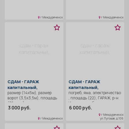
г Междуреченск
г Междуреченск
сдам - гараж
сдам - гараж
капитальный,
капитальный,
СДАМ -
ГАРАЖ
СДАМ -
ГАРАЖ
капитальный,
капитальный,
размер (14х5м), размер
погреб, яма, электричество
ворот (3,5х3,5м), площадь
, площадь (22), ГАРАЖ, р-н
(70 кв. м), для тех кто не
Ивановская база.
3 000 руб.
6 000 руб.
пользуется зимой.
г Междуреченск
г Междуреченск
ул Луговая, д 106