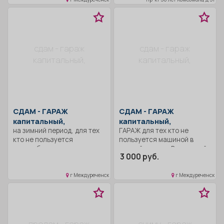
сдам - гараж
сдам - гараж
капитальный,
капитальный,
СДАМ -
ГАРАЖ
СДАМ -
ГАРАЖ
капитальный,
капитальный,
на зимний период, для тех
ГАРАЖ для тех кто не
кто не пользуется
пользуется машиной в
автомобилем.
зимний период. Восточный
3 000 руб.
район.
г Междуреченск
г Междуреченск
продам - гараж
сниму - гараж