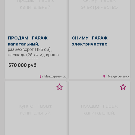
капитальный,
электричество
ПРОДАМ -
ГАРАЖ
СНИМУ -
ГАРАЖ
капитальный,
электричество
размер ворот (185 см),
.
площадь (28 кв. м), крыша
сделана в 2025 г, свет,
570 000 руб.
кабеля, все новое, земля и
здание в собственности,
торг.
г Междуреченск
г Междуреченск
куплю - гараж
продам - гараж
капитальный,
капитальный,