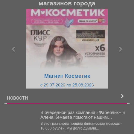
магазинов города
П
С
р
л
е
е
д
д
ы
у
д
ю
у
щ
щ
и
Магнит Косметик
и
й
c 29.07.2026 по 25.08.2026
й
НОВОСТИ
В очередной раз компания «Фаберлик» и
Алена Кемаева помогают нашим
хвостикам!
В этот раз снова пришла финансовая помощь -
10 000 рублей. Мы долго думали...