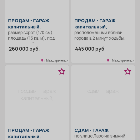
ПРОДАМ -
ГАРАЖ
ПРОДАМ -
ГАРАЖ
капитальный,
капитальный,
размер ворот (170 см),
расположенный вблизи
площадь (15 кв. м), под
города в 2 минут ходьбы,
склад, сухой, крыша новая,
дорогу всегда чистят,
260 000 руб.
445 000 руб.
документы в порядке.
имеется смотровая яма.
Крыша не течёт. Гараж и
земельный участок в
г Междуреченск
г Междуреченск
собственности. Все
вопросы по телефону!
продам - гараж
сдам - гараж
капитальный,
ПРОДАМ -
ГАРАЖ
СДАМ -
ГАРАЖ
капитальный,
по улице Лазо на зимний