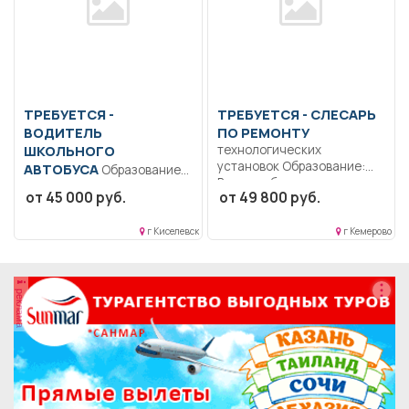
ТРЕБУЕТСЯ -
ТРЕБУЕТСЯ - СЛЕСАРЬ
ВОДИТЕЛЬ
ПО РЕМОНТУ
ШКОЛЬНОГО
технологических
установок Образование:
АВТОБУСА
Образование:
Высшее-бакалавриат..
Общее образование..
от 45 000 руб.
от 49 800 руб.
Перемещение деталей,
Соблюдать особую
узлов, механизмов, машин,
осторожность при
аппаратов,...
г Киселевск
г Кемерово
перевозке детей,...
реклама