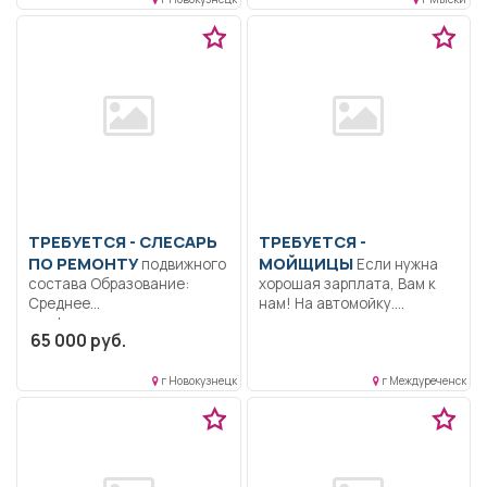
ТРЕБУЕТСЯ - СЛЕСАРЬ
ТРЕБУЕТСЯ -
ПО РЕМОНТУ
МОЙЩИЦЫ
подвижного
Если нужна
состава Образование:
хорошая зарплата, Вам к
Среднее
нам! На автомойку....
профессиональное
65 000 руб.
образование.. Ремонт
подвижного состава.
Разборка...
г Новокузнецк
г Междуреченск