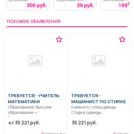
«ОП-220 №4»
26
300 руб.
39 руб.
169
ПОХОЖИЕ ОБЪЯВЛЕНИЯ
ТРЕБУЕТСЯ - УЧИТЕЛЬ
ТРЕБУЕТСЯ -
МАТЕМАТИКИ
МАШИНИСТ ПО СТИРКЕ
Образование: Высшее
и ремонту спецодежды
образование —
Стирка одежды
бакалавриат..
воспитанников,
от 35 221 руб.
35 221 руб.
Формирование
спецодежды, полотенец,
способности к
штор в...
логическому...
г Новокузнецк
г Мыски