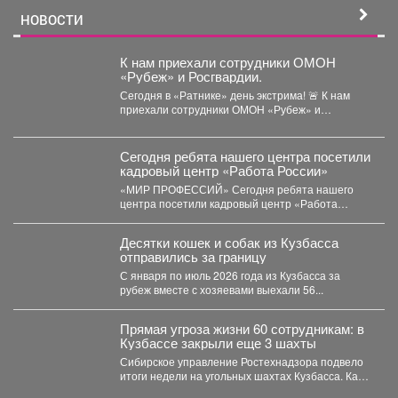
НОВОСТИ
К нам приехали сотрудники ОМОН
«Рубеж» и Росгвардии.
Сегодня в «Ратнике» день экстрима! 🚨 К нам
приехали сотрудники ОМОН «Рубеж» и
Росгвардии....
Сегодня ребята нашего центра посетили
кадровый центр «Работа России»
«МИР ПРОФЕССИЙ» Сегодня ребята нашего
центра посетили кадровый центр «Работа
России» и приняли участие...
Десятки кошек и собак из Кузбасса
отправились за границу
С января по июль 2026 года из Кузбасса за
рубеж вместе с хозяевами выехали 56...
Прямая угроза жизни 60 сотрудникам: в
Кузбассе закрыли еще 3 шахты
Сибирское управление Ростехнадзора подвело
итоги недели на угольных шахтах Кузбасса. Как
сообщает официальный представитель...