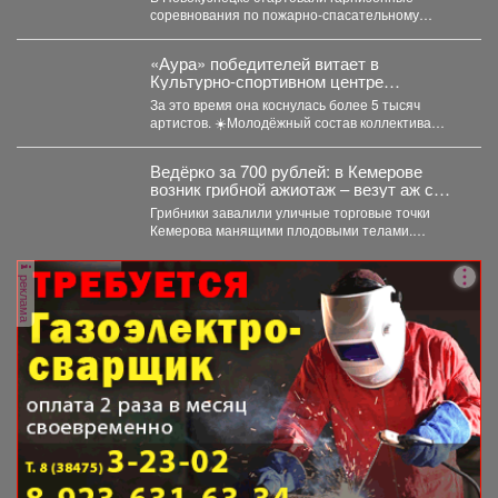
соревнования по пожарно-спасательному
спорту. Они продлятся в течение двух дней, а...
«Аура» победителей витает в
Культурно-спортивном центре
металлургов ЕВРАЗа уже больше 30
За это время она коснулась более 5 тысяч
лет.
артистов. ☀️Молодёжный состав коллектива
«Аура» получил...
Ведёрко за 700 рублей: в Кемерове
возник грибной ажиотаж – везут аж с
Алтая
Грибники завалили уличные торговые точки
Кемерова манящими плодовыми телами.
Корреспондент VSE42.Ru выяснил, где что есть...
реклама