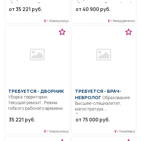
образование.. Выполняет
образование.. Полицейский
от 35 221 руб.
от 40 900 руб.
назначения врача
(водитель) патрульно-
офтальмолога. Выполняет...
постовой службы
полиции....
г Новокузнецк
г Междуреченск
ТРЕБУЕТСЯ - ДВОРНИК
ТРЕБУЕТСЯ - ВРАЧ-
Уборка территории,
НЕВРОЛОГ
Образование:
текущий ремонт.. Режим
Высшее-специалитет,
гибкого рабочего времени..
магистратура.
Дисциплинированность.
35 221 руб.
от 75 000 руб.
Коммуникабельность.
Ответственность..
Выполнение должностных
г Новокузнецк
г Киселевск
обязанностей согласно...