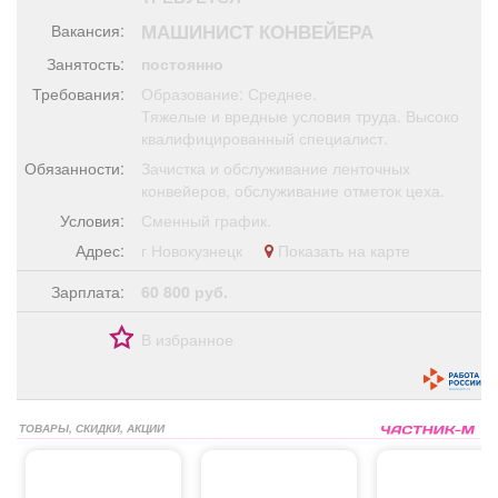
Афиша
Обучение
Проекты
МАШИНИСТ КОНВЕЙЕРА
Вакансия:
Занятость:
постоянно
Требования:
Образование: Среднее.
Тяжелые и вредные условия труда. Высоко
квалифицированный специалист.
Товары
Поздравления
Погода
Обязанности:
Зачистка и обслуживание ленточных
конвейеров, обслуживание отметок цеха.
Условия:
Сменный график.
Адрес:
г Новокузнецк
Показать на карте
ТВ программа
Я - пенсионер
Зарплата:
60 800 руб.
В избранное
ТОВАРЫ, СКИДКИ, АКЦИИ