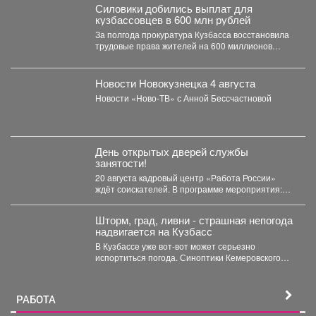
Силовики добились выплат для
кузбассовцев в 600 млн рублей
За полгода прокуратура Кузбасса восстановила
трудовые права жителей на 600 миллионов
рублей. В Кузбассе...
Новости Новокузнецка 4 августа
Новости «Ново-ТВ» с Анной Бессчастновой
День открытых дверей службы
занятости!
20 августа кадровый центр «Работа России»
ждёт соискателей. В программе мероприятия:
ярмарка вакансий, индивидуальные...
Шторм, град, ливни - страшная непогода
надвигается на Кузбасс
В Кузбассе уже вот-вот может серьезно
испортиться погода. Синоптики Кемеровского
гидрометцентра опубликовали прогноз погоды...
РАБОТА