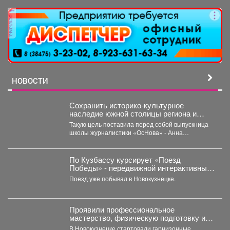
реклама
НОВОСТИ
Сохранить историко-культурное
наследие южной столицы региона и
создать доступную среду.
Такую цель поставила перед собой выпускница
школы журналистики «ОсНова» - Анна
Маркелова. Результатом работы стал...
По Кузбассу курсирует «Поезд
Победы» - передвижной интерактивный
музей, рассказывающий о событиях
Поезд уже побывал в Новокузнецке.
Великой Отечественной войны.
Проявили профессиональное
мастерство, физическую подготовку и
командный дух.
В Новокузнецке стартовали гарнизонные