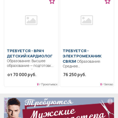
ТРЕБУЕТСЯ - ВРАЧ
ТРЕБУЕТСЯ -
ДЕТСКИЙ КАРДИОЛОГ
ЭЛЕКТРОМЕХАНИК
Образование: Высшее
СВЯЗИ
Образование:
образование — подготовка
Среднее
кадров высшей
профессиональное
от 70 000 руб.
76 250 руб.
квалификации.. Сбор...
образование.. Обеспечение
безаварийной работы
г Прокопьевск
г Белово
устройств связи,...
реклама