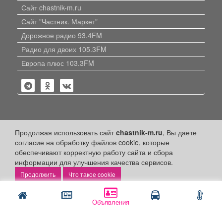
Сайт chastnik-m.ru
Сайт "Частник. Маркет"
Дорожное радио 93.4FM
Радио для двоих 105.3FM
Европа плюс 103.3FM
Политика конфиденциальности
Продолжая использовать сайт
chastnik-m.ru
, Вы даете
согласие на обработку файлов cookie, которые
Публикации с пометкой «Реклама», «На правах рекламы»,
обеспечивают корректную работу сайта и сбора
«Партнёрский проект» оплачены рекламодателем.
информации для улучшения качества сервисов.
Редакция сайта не несет ответственности за достоверность
информации, содержащейся в рекламных материалах и
Что такое cookie
объявлениях.
+16
© 2006-2026
ООО "Частник-М"
Объявления