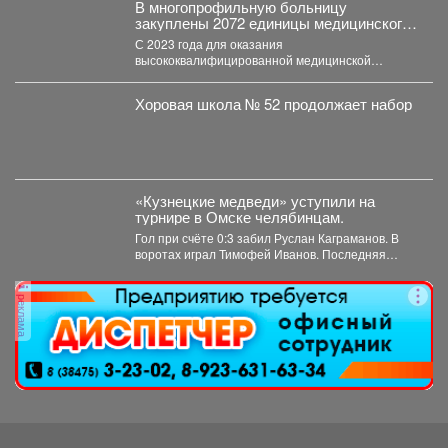
В многопрофильную больницу
закуплены 2072 единицы медицинского
оборудования на общую сумму 490,6
С 2023 года для оказания
млн рублей.
высококвалифицированной медицинской
помощи в многопрофильную больницу
закуплены 2072 единицы медицинского...
Хоровая школа № 52 продолжает набор
«Кузнецкие медведи» уступили на
турнире в Омске челябинцам.
Гол при счёте 0:3 забил Руслан Каграманов. В
воротах играл Тимофей Иванов. Последняя
шайба была...
реклама