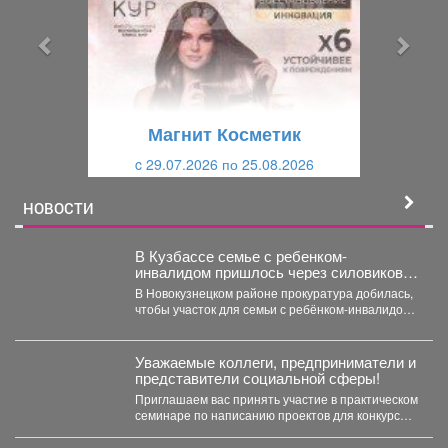
д
д
ы
у
д
ю
у
щ
щ
и
Магнит Косметик
и
й
c 29.07.2026 по 25.08.2026
й
НОВОСТИ
В Кузбассе семье с ребенком-
инвалидом пришлось через силовиков
просить воду в дом
В Новокузнецком районе прокуратура добилась,
чтобы участок для семьи с ребёнком-инвалидом
обеспечили водой и канализацией....
Уважаемые коллеги, предприниматели и
представители социальной сферы!
Приглашаем вас принять участие в практическом
семинаре по написанию проектов для конкурсов
«Росмолодежь.Гранты». Это уникальная...