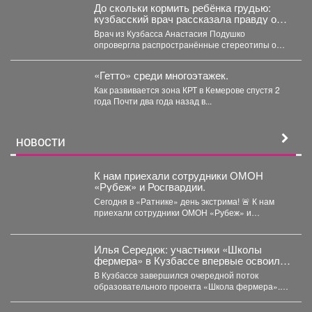
До скольки кормить ребёнка грудью:
кузбасский врач рассказала правду о
лактации
Врач из Кузбасса Анастасия Подушко
опровергла распространённые стереотипы о
грудном вскармливании. По словам
заведующей...
«Гетто» среди многоэтажек.
Как развивается зона КРТ в Кемерове спустя 2
года Почти два года назад в...
НОВОСТИ
К нам приехали сотрудники ОМОН
«Рубеж» и Росгвардии.
Сегодня в «Ратнике» день экстрима! 🚨 К нам
приехали сотрудники ОМОН «Рубеж» и
Росгвардии....
Илья Середюк: участники «Школы
фермера» в Кузбассе впервые освоили
работу с агродронами
В Кузбассе завершился очередной поток
образовательного проекта «Школа фермера».
Обучение проходило три месяца, в этом...