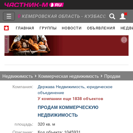
☰
КЕМЕРОВСКАЯ ОБЛАСТЬ - КУЗБАСС
ГЛАВНАЯ
ГРУППЫ
НОВОСТИ
ОБЪЯВЛЕНИЯ
НЕДВ
Главная
Группы
Новости
реклама
Объявления
Недвижимость
Услуги
недвижимость
коммерческая недвижимость
продам
Компания:
Держава Недвижимость, юридическое
объединение
У компании еще 1838 объектов
Работа
Транспорт
Компании
ПРОДАМ КОММЕРЧЕСКУЮ
НЕДВИЖИМОСТЬ
площадь:
320 кв. м
Описание:
Код объекта: 1045931.