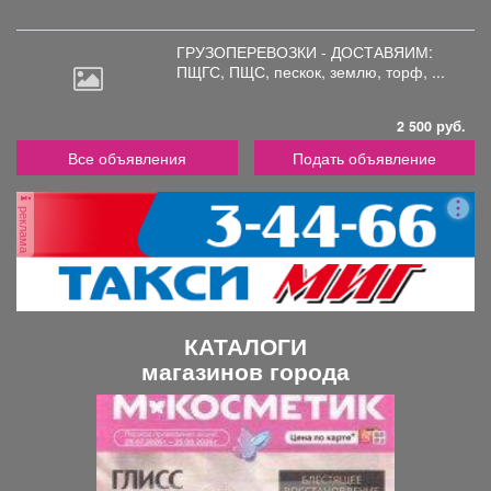
ГРУЗОПЕРЕВОЗКИ - ДОСТАВЯИМ:
ПЩГС,
ПЩС, пескок, землю, торф, ...
2 500 руб.
Все объявления
Подать объявление
реклама
КАТАЛОГИ
магазинов города
П
С
р
л
е
е