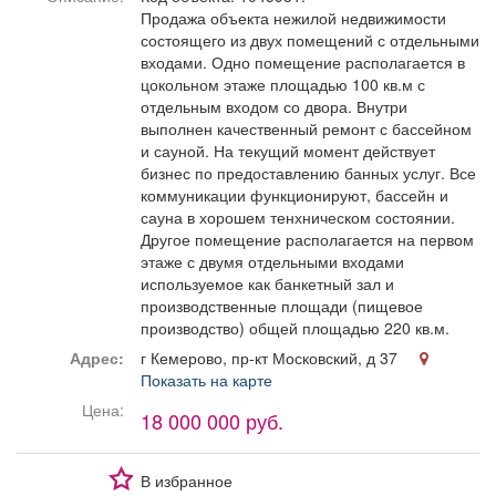
Афиша
Обучение
Проекты
Продажа объекта нежилой недвижимости
состоящего из двух помещений с отдельными
входами. Одно помещение располагается в
цокольном этаже площадью 100 кв.м с
отдельным входом со двора. Внутри
выполнен качественный ремонт с бассейном
Товары
Поздравления
Погода
и сауной. На текущий момент действует
бизнес по предоставлению банных услуг. Все
коммуникации функционируют, бассейн и
сауна в хорошем тенхническом состоянии.
Другое помещение располагается на первом
этаже с двумя отдельными входами
ТВ программа
Я - пенсионер
используемое как банкетный зал и
производственные площади (пищевое
производство) общей площадью 220 кв.м.
Адрес:
г Кемерово, пр-кт Московский, д 37
Показать на карте
Цена:
18 000 000 руб.
В избранное