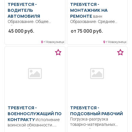
ТРЕБУЕТСЯ -
ТРЕБУЕТСЯ -
ВОДИТЕЛЬ
МОНТАЖНИК НА
АВТОМОБИЛЯ
РЕМОНТЕ
ванн
Образование: Общее
Образование: Среднее
образование.. Строго
профессиональное
45 000 руб.
от 75 000 руб.
соблюдать правила
образование.. Выполнение
дорожного движения.
сварочных и
г Новокузнецк
г Новокузнецк
Выполнять...
механомонтажных
процессов.....
ТРЕБУЕТСЯ -
ТРЕБУЕТСЯ -
ВОЕННОСЛУЖАЩИЙ ПО
ПОДСОБНЫЙ РАБОЧИЙ
КОНТРАКТУ
Погрузка-разгрузка
Исполнение
товарно-материальных
воинской обязанности..
ценностей; перемещение
Полный рабочий день.