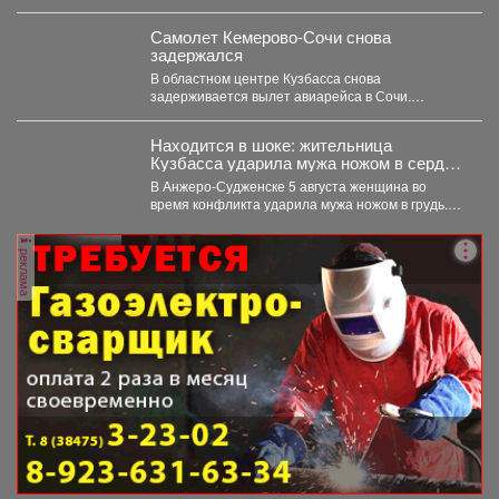
В Кемерове полицейские выявили в...
Самолет Кемерово-Сочи снова
задержался
В областном центре Кузбасса снова
задерживается вылет авиарейса в Сочи.
Сегодня, 7 августа, задерживается...
Находится в шоке: жительница
Кузбасса ударила мужа ножом в сердце
- подробности
В Анжеро-Судженске 5 августа женщина во
время конфликта ударила мужа ножом в грудь.
Мужчина скончался....
реклама