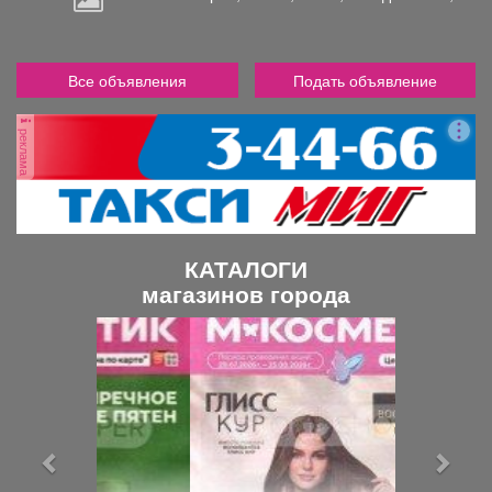
Все объявления
Подать объявление
реклама
КАТАЛОГИ
магазинов города
П
С
р
л
е
е
д
д
ы
у
д
ю