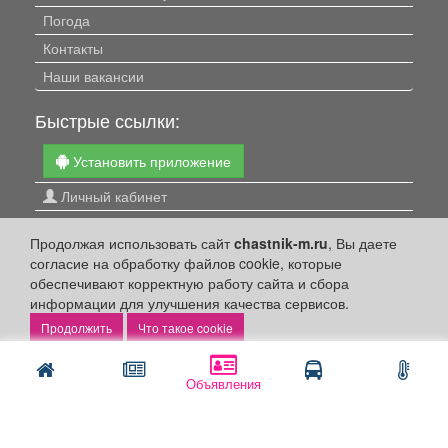
Погода
Контакты
Наши вакансии
Быстрые ссылки:
Установить приложение
Личный кабинет
Подать объявление
Продолжая использовать сайт
chastnik-m.ru
, Вы даете
Подать объявление в газету
согласие на обработку файлов cookie, которые
Поздравить
обеспечивают корректную работу сайта и сбора
информации для улучшения качества сервисов.
Скачать газету "Частник-М"
Что такое cookie
Рекламодателям:
Объявления
Бизнес-кабинет
Заказать рекламу