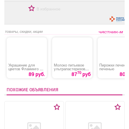
В избранное
ТОВАРЫ, СКИДКИ, АКЦИИ
Украшение для
Молоко питьевое
Пирожки печены
цветов Фламинго с
ультрапастеризован
печенью
крыльями
ное 2,5%
70
89 руб.
87
руб
80 р
ПОХОЖИЕ ОБЪЯВЛЕНИЯ