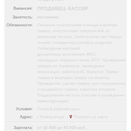
Афиша
Обучение
Проекты
ПРОДАВЕЦ- КАССИР
Вакансия:
Занятость:
постоянно
Обязанности:
Оказание покупателям помощи в выборе
товара, консультация покупателей по
вопросам состава, свойств,качества товара,
Товары
Поздравления
Погода
знание стандартных речевых модулей.
Соблюдение кассовой
дисциплины:заполнение ЖКО,
накладных,товарных чеков, БСО. Проведение
продаж по терминалу, проведение
ТВ программа
Я - пенсионер
инкассации, работа в ИС Фронтол. Прием
товара и выкладка товара на витрину.
Проведение уценки товара, учет полученного
и проданного товара, пересчет остатков.
Поддержание частоты.Участие в проведении
инвентаризации.
Условия:
Полный рабочий день.
Адрес:
г Новокузнецк
Показать на карте
Зарплата:
от 32 000 до 45 000 руб.