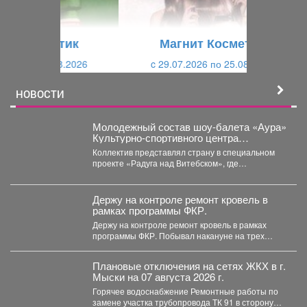
у
щ
щ
и
Магнит Косметик
и
й
c 29.07.2026 по 25.08.2026
й
НОВОСТИ
Молодежный состав шоу-балета «Аура»
Культурно-спортивного центра
металлургов победил в международном
Коллектив представлял страну в специальном
конкурсе «Славянский базар» в
проекте «Радуга над Витебском», где
Витебске.
соревновались творческие коллективы из
России,...
Держу на контроле ремонт кровель в
рамках программы ФКР.
Держу на контроле ремонт кровель в рамках
программы ФКР. Побывал накануне на трех
адресах: ...
Плановые отключения на сетях ЖКХ в г.
Мыски на 07 августа 2026 г.
Горячее водоснабжение Ремонтные работы по
замене участка трубопровода ТК 91 в сторону