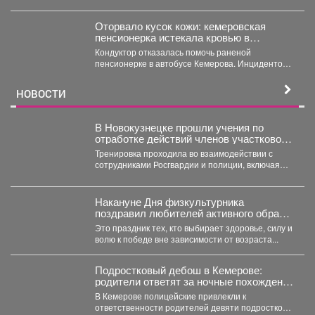
т.37 ул....
Оторвало кусок кожи: кемеровская
пенсионерка истекала кровью в
автобусе
Кондуктор отказалась помочь раненой
пенсионерке в автобусе Кемерова. Инцидентом
заинтересовались СК РФ. Следственный
комитет...
НОВОСТИ
В Новокузнецке прошли учения по
отработке действий членов участковой
избирательной комиссии в нештатных
Тренировка проходила во взаимодействии с
ситуациях на предстоящих выборах.
сотрудниками Росгвардии и полиции, включая
специалистов кинологической службы.
Накануне Дня физкультурника
поздравил любителей активного образа
жизни!
Это праздник тех, кто выбирает здоровье, силу и
волю к победе вне зависимости от возраста...
Подростковый дебош в Кемерове:
родители ответят за ночные похождения
детей
В Кемерове полицейские привлекли к
ответственности родителей девяти подростков.