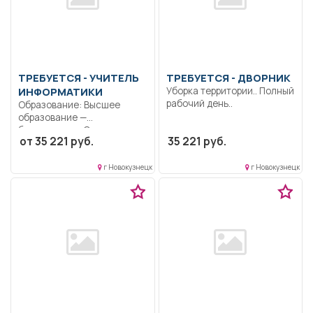
ТРЕБУЕТСЯ - УЧИТЕЛЬ
ТРЕБУЕТСЯ - ДВОРНИК
ИНФОРМАТИКИ
Уборка территории.. Полный
рабочий день..
Образование: Высшее
образование —
бакалавриат.. Организация
от 35 221 руб.
35 221 руб.
олимпиад, конференций,
турниров...
г Новокузнецк
г Новокузнецк