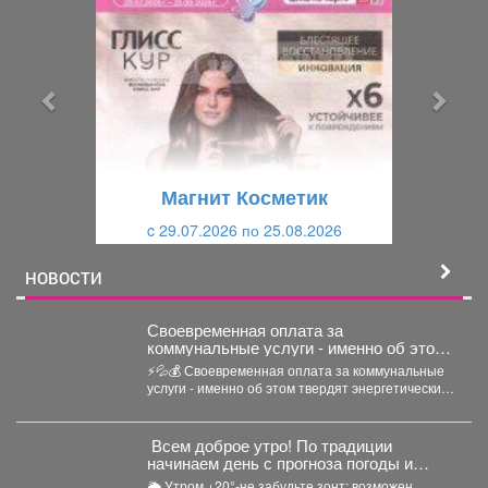
е
е
д
д
ы
у
д
ю
у
щ
щ
и
Магнит Косметик
и
й
c 29.07.2026 по 25.08.2026
й
НОВОСТИ
Своевременная оплата за
коммунальные услуги - именно об этом
твердят энергетические компании.
⚡💦💰 Своевременная оплата за коммунальные
услуги - именно об этом твердят энергетические
компании. Все...
Всем доброе утро! По традиции
начинаем день с прогноза погоды и
щепотки народной мудрости
🌦 Утром +20°-не забудьте зонт: возможен