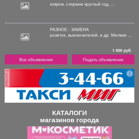
ковров,
стираем круглый год, ...
РАЗНОЕ - ЗАМЕНА
розеток,
выключателей, и др. Мелкие ...
1 000 руб.
Все объявления
Подать объявление
реклама
КАТАЛОГИ
магазинов города
П
С
р
л