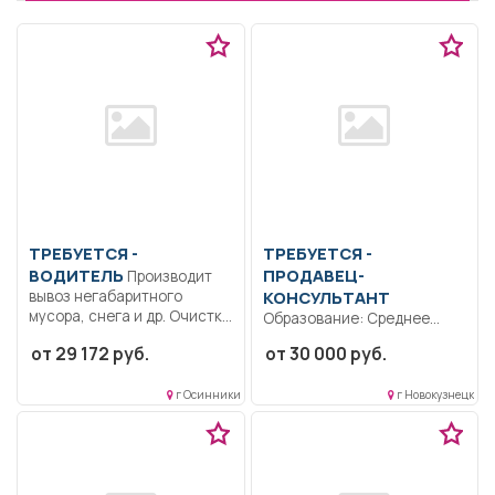
ТРЕБУЕТСЯ -
ТРЕБУЕТСЯ -
ВОДИТЕЛЬ
ПРОДАВЕЦ-
Производит
вывоз негабаритного
КОНСУЛЬТАНТ
мусора, снега и др. Очистка
Образование: Среднее
дорог...
профессиональное
от 29 172 руб.
от 30 000 руб.
образование.
Специализация -
г Осинники
г Новокузнецк
радиоэлектроника. Знание
основ работы...