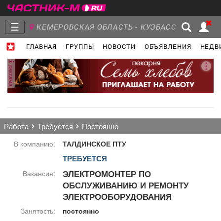
☰
КЕМЕРОВСКАЯ ОБЛАСТЬ - КУЗБАСС
ГЛАВНАЯ
ГРУППЫ
НОВОСТИ
ОБЪЯВЛЕНИЯ
НЕДВ
Главная
Группы
Новости
реклама
Объявления
Недвижимость
Услуги
работа
требуется
постоянно
В компанию:
ТАЛДИНСКОЕ ПТУ
ТРЕБУЕТСЯ
Работа
Транспорт
Компании
ЭЛЕКТРОМОНТЕР ПО
Вакансия:
ОБСЛУЖИВАНИЮ И РЕМОНТУ
ЭЛЕКТРООБОРУДОВАНИЯ
Занятость:
постоянно