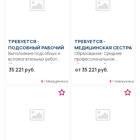
ТРЕБУЕТСЯ -
ТРЕБУЕТСЯ -
ПОДСОБНЫЙ РАБОЧИЙ
МЕДИЦИНСКАЯ СЕСТРА
Выполнение подсобных и
Образование: Среднее
вспомогательных работ
профессиональное
(без вредных условий
образование.. Выполняет
35 221 руб.
от 35 221 руб.
труда)....
назначения врача
офтальмолога. Выполняет...
г Междуреченск
г Новокузнецк