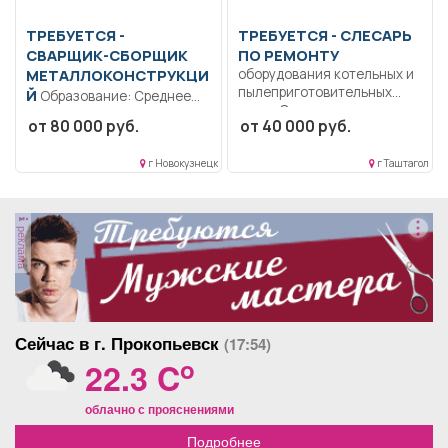
ТРЕБУЕТСЯ -
ТРЕБУЕТСЯ - СЛЕСАРЬ
СВАРЩИК-СБОРЩИК
ПО РЕМОНТУ
МЕТАЛЛОКОНСТРУКЦИ
оборудования котельных и
пылеприготовительных
Й
Образование: Среднее
цехов Осуществляет
профессиональное
от 80 000 руб.
от 40 000 руб.
разборку, ремонт,
образование..
реконструкцию, сборку,...
Своевременное и
г Новокузнецк
г Таштагол
качественное проведение
сварочных...
реклама
Сейчас в г. Прокопьевск
(17:54)
o
22.3 C
облачно с прояснениями
Подробнее