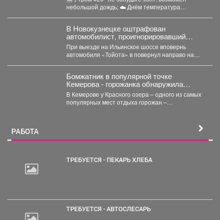
небольшой дождь; ☁️ Днём температура
поднимется до +24°,...
В Новокузнецке оштрафован
автомобилист, проигнорировавший
запрещающий сигнал светофора
При выезде на Ильинское шоссе вповернь
автомобиля «Тойота» в повернул направо на
красный свет. Сотрудники...
Бомжатник в популярной точке
Кемерова - горожанка обнаружила
жуткий объект на Красном озере
В Кемерове у Красного озера – одного из самых
популярных мест отдыха горожан –
обнаружили...
РАБОТА
ТРЕБУЕТСЯ - ПЕКАРЬ ХЛЕБА
30
000
руб.
ТРЕБУЕТСЯ - АВТОСЛЕСАРЬ