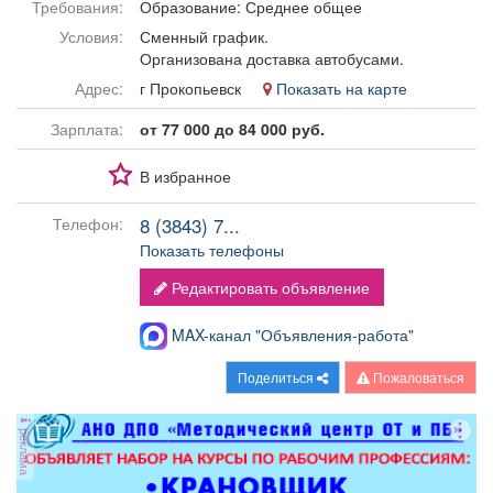
Требования:
Образование: Среднее общее
Афиша
Обучение
Проекты
Условия:
Сменный график.
Организована доставка автобусами.
Адрес:
г Прокопьевск
Показать на карте
Зарплата:
от 77 000 до 84 000 руб.
Товары
Поздравления
Погода
В избранное
8 (3843) 7...
Телефон:
Показать телефоны
ТВ программа
Я - пенсионер
Редактировать объявление
MAX-канал "Объявления-работа"
Поделиться
Пожаловаться
реклама