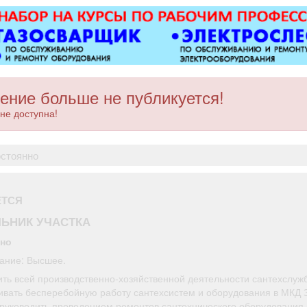
ение больше не публикуется!
не доступна!
остоянно
ЕТСЯ
ЬНИК УЧАСТКА
нно
ание: Высшее.
ить всей производственно-хозяйственной деятельности сантехслуж
ивать бесперебойную работу сантехсистем и оборудования в МКД 
 руководить проведением ремонтов сантехнического оборудования