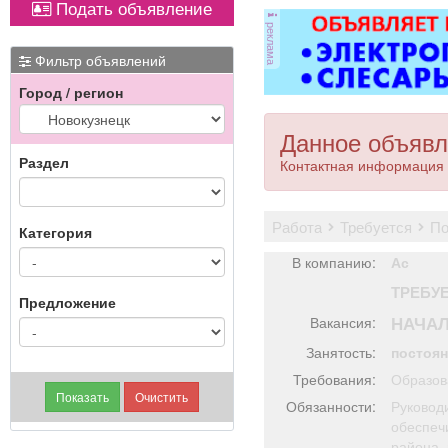
Подать объявление
магнитол,
ковер»).
реклама
электроусилителей
руля,
Фильтр объявлений
многофункциональных
Город / регион
дисплеев, и многого
другого. Быстро,
качественно, недорого!
Данное объявл
Точная стоимость
Раздел
Контактная информация 
ремонта определяется
после осмотра
работа
требуется
п
Категория
В компанию:
Ас
ТРЕБУ
Предложение
НАЧАЛ
Вакансия:
Занятость:
постоя
Требования:
Образов
Обязанности:
Руковод
обеспеч
района,