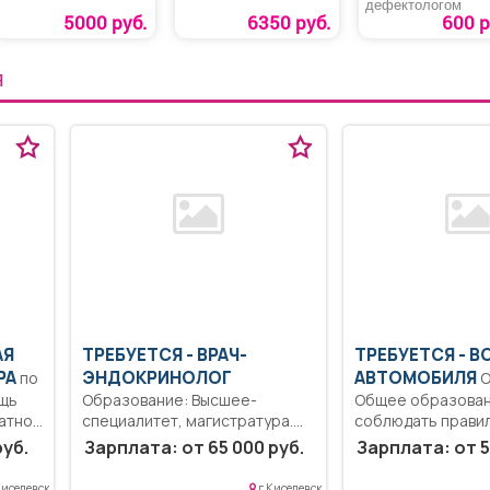
дефектологом
5000 руб.
6350 руб.
600 р
Я
АЯ
ТРЕБУЕТСЯ - ВРАЧ-
ТРЕБУЕТСЯ - 
РА
ЭНДОКРИНОЛОГ
АВТОМОБИЛЯ
по
Образование:
ощь
Образование: Высшее-
Общее образован
атной
специалитет, магистратура.
соблюдать прави
Коммуникабельность.
дорожного движе
руб.
Зарплата: от 65 000 руб.
Зарплата: от 5
Ответственность.. Выполнение
Выполнять...
должностных обязанностей
Киселевск
г Киселевск