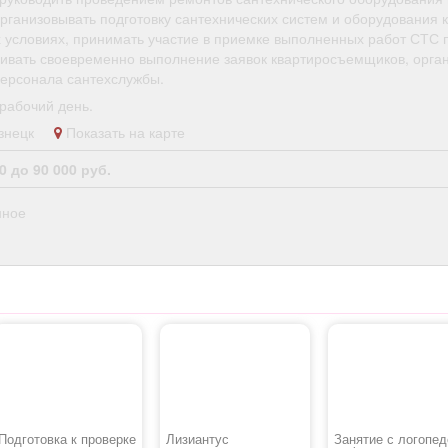
рганизовывать подготовку сантехнических систем и оборудования 
х условиях, принимать участие в приемке выполненных работ СТС 
ивать своевременно выполнение заявок квартиросъемщиков, орга
персонала сантехслужбы.
рабочий день.
кузнецк
Показать на карте
0 до 90 000 руб.
нное
Подготовка к проверке
Лизиантус
Занятие с логопед