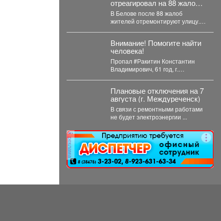
отреагировал на 88 жалоб
жителей: что изменится
В Белове после 88 жалоб
жителей отремонтируют улицу. В
Беловском округе отремонтируют
улицу Железнодорожную....
Внимание! Помогите найти
человека!
Пропал #Ракитин Константин
Владимирович, 61 год, г.
#Мариинск, #Кемеровская обл. С
15 июля 2026...
Плановые отключения на 7
августа (г. Междуреченск)
В связи с ремонтными работами
не будет электроэнергии ...
реклама