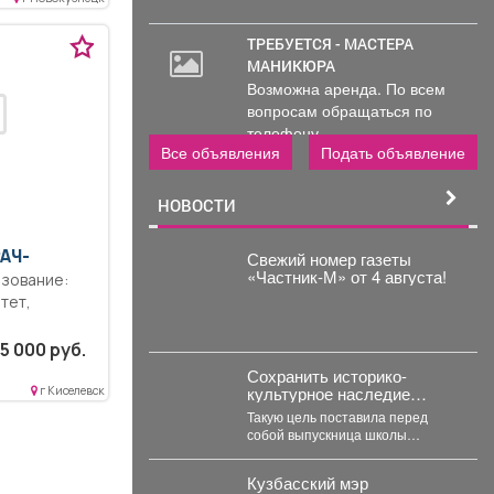
ТРЕБУЕТСЯ - МАСТЕРА
МАНИКЮРА
Возможна аренда. По всем
вопросам обращаться по
телефону..
Все объявления
Подать объявление
НОВОСТИ
РАЧ-
Свежий номер газеты
«Частник‑М» от 4 августа!
тет,
ность.
5 000 руб.
сть.
Сохранить историко-
. Выполнение
культурное наследие
г Киселевск
занностей
южной столицы региона и
Такую цель поставила перед
создать доступную среду.
собой выпускница школы
журналистики «ОсНова» - Анна
Маркелова. Результатом работы
Кузбасский мэр
стал...