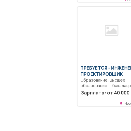
ТРЕБУЕТСЯ - ИНЖЕНЕ
ПРОЕКТИРОВЩИК
Образование: Высшее
образование — бакалаври
Разрабатывать научно-
Зарплата: от 40 000 
техническую продукцию.
Обеспечивать...
г Нов