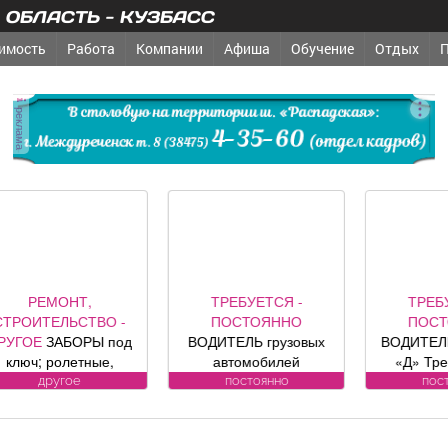
ОБЛАСТЬ - КУЗБАСС
имость
Работа
Компании
Афиша
Обучение
Отдых
реклама
РЕМОНТ,
ТРЕБУЕТСЯ -
ТРЕБУ
ТРОИТЕЛЬСТВО -
ПОСТОЯННО
ПОСТ
РУГОЕ
ЗАБОРЫ под
ВОДИТЕЛЬ грузовых
ВОДИТЕЛИ
ключ; ролетные,
автомобилей
«Д» Тре
кционные ворота (от
Требования к
кандидату
другое
постоянно
пост
официального
кандидату: Условия:
категор
представителя
Подробности по
переобуч
омпании DoorHan);
телефону.
средств пр