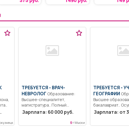
375 руб.
1490 руб.
149 р
Я
К
ТРЕБУЕТСЯ - ВРАЧ-
ТРЕБУЕТСЯ - У
НЕВРОЛОГ
ГЕОГРАФИИ
Образование:
Образование:
лона,
Высшее-специалитет,
Высшее образова
та..
магистратура.. Полный
бакалавриат.. Ос
рабочий день..
профессиональн
.
Зарплата: 60 000 руб.
Зарплата: от 3
деятельности в...
окузнецк
г Мыски