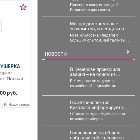
привычке!
Проверим вашу интуицию?
Великие творцы часто
отличались весьма
эксцентричным поведением.
Мы продолжаем наше
Пишите в комментариях номер
знакомство, и сегодня наш
правильного...
гость - руководитель Арт-
Роза Ильясовна - педагог с
студии «Просто интересно»
большим опытом, чей таланты и
- Некрасова Роза
многолетний стаж вдохновляют
Ильясовна.
участников на...
НОВОСТИ
КУШЕРКА
В Кемерове произошла
еднее
авария – на одном из
е.. Полный
самых "защищённых"
В Кемерове не поделили
перекрёстков
оживлённый перекрёсток
денежная
иномарки, одной из них вырвало
00 руб.
колесо. В понедельник,...
.
Госавтоинспекция
г Новокузнецк
Кузбасса информирует о
появлении новых камер
❗️ С начала года в Кузбассе при
автоматической фиксации
помощи приборов
нарушений правил
автоматической фиксации
дорожного движения
нарушений ПДД выявлено
Голосование на общем
более...
собрании собственников -