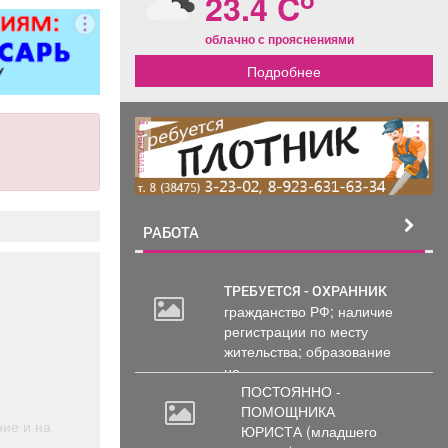
23.4 C
Д». Условия:
альная
облачно с прояснениями
я плата по
Подробнее
оциальные
 уверенность
шнем дне;
жность
реклама
нального и
го роста;
ь трудиться
домом. На
РАБОТА
риятии
: Положение
е выплаты
ТРЕБУЕТСЯ - ОХРАННИК
го пособия
гражданство РФ; наличие
принятым
30
регистрации по месту
, в размере
000
жительства; образование
 рублей;
руб.
не...
е «Приведи
ПОСТОЯННО -
позволяет
ПОМОЩНИКА
 привлекать
ие и на
ЮРИСТА
(младшего
ятие кадры,