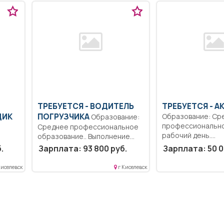
ТРЕБУЕТСЯ - ВОДИТЕЛЬ
ТРЕБУЕТСЯ - А
ЩИК
ПОГРУЗЧИКА
Образование: Ср
Образование:
профессионально
Среднее профессиональное
рабочий день.
образование.. Выполнение
Единовременная 
ие
работ, связанных с
.
Зарплата: 93 800 руб.
Зарплата: 50 0
выплата молодым..
тей
погрузкой...
Киселевск
г Киселевск