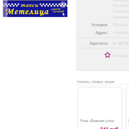
Участвов
реклама
Участво
произво
Условия:
Полный 
Адрес:
г Кеме
Зарплата:
от 42 30
В избра
ТОВАРЫ, СКИДКИ, АКЦИИ
Утка «Важная утка»