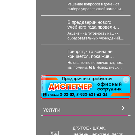
что важно знать
Решение вопросов в доме - от
выбора управляющей компании
до утверждения плана
благоустройства - принимается...
В преддверии нового
учебного года провели
заседание Комиссии по
Акцент - на готовность наших
чрезвычайным ситуациям и
образовательных учреждений.
пожарной безопасности.
Две школы устраняют ранее
выданные предписания.
Говорят, что война не
Учреждения...
кончается, пока жив
последний солдат.
Но она точно не кончается, пока
мы помним. 🚂 В Новокузнецк
снова прибыл тот...
реклама
УСЛУГИ
ДРУГОЕ - ШЛАК,
щебень,
чернозем, песок,