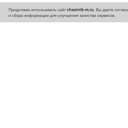
Продолжая использовать сайт
chastnik-m.ru
, Вы даете согла
и сбора информации для улучшения качества сервисов.
Разделы сайта:
Быстрые ссылки:
Объявления
Установить приложени
Новости
Личный кабинет
Компании
Подать объявление
Афиша
Подать объявление в
Расписание занятий
газету
Расписание автобусов
Поздравить
Погода
Скачать газету "Частник-
М"
Контакты