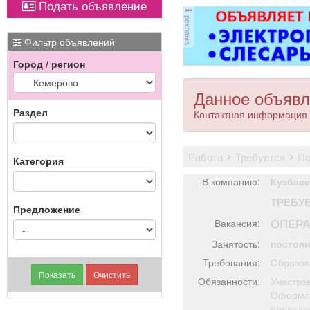
Подать объявление
магнитол,
Вывоз мусора.
от
реклама
электроусилителей
ви
руля,
ме
Фильтр объявлений
многофункциональных
Город / регион
дисплеев, и многого
другого. Быстро,
П
качественно, недорого!
Данное объявл
Точная стоимость
Раздел
Контактная информация 
ремонта определяется
после осмотра
работа
требуется
п
Категория
В компанию:
Кузбасс
ТРЕБУ
Предложение
ОПЕРА
Вакансия:
Занятость:
постоя
Требования:
Образов
Обязанности:
Участвов
Оформля
проведе