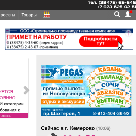
тел. (38475) 65-545
+7 923-625-02-51
Проекты
Товары
реклама
реклама
ЕТСЯ -
ОЯННО
 категории
бования к
: Водителей
оянно
ии «В/С»
Сейчас в г. Кемерово
им за счет
(10:06)
o
едприятия до