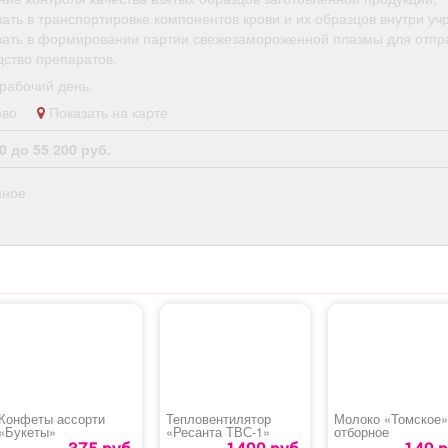
пол
ать в транспортировке компонентов крови и их образцов внутри уч
вознагр
вать в формировании партии свежезамороженной плазмы для отпр
размере 1
дство препаратов.
за каждог
рабочий день.
работника
софинан
рово
Показать на карте
детског
Работа бе
0 до 55 200 руб.
трудовой 
поощряетс
нное
к отпуску
года и о
праздника
облас
федер
нагр
Конфеты ассорти
Тепловентилятор
Молоко «Томское»
«Букеты»
«Ресанта ТВС-1»
отборное