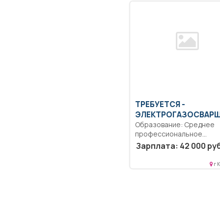
ТРЕБУЕТСЯ -
ЭЛЕКТРОГАЗОСВАР
Образование: Среднее
профессиональное
образование.. Выполнен
Зарплата: 42 000 руб
должностных обязаннос
согласно должностной...
г 