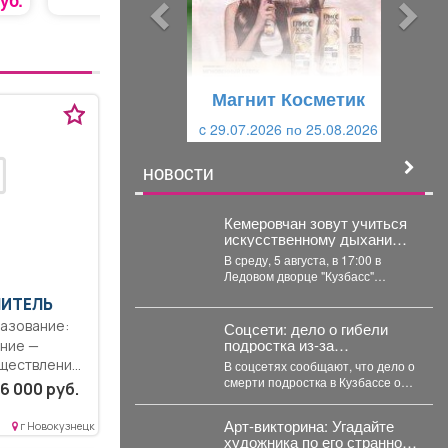
ы
у
уб.
50 руб.
127 руб.
д
ю
у
щ
щ
и
Магнит Косметик
и
й
c 29.07.2026 по 25.08.2026
й
НОВОСТИ
Кемеровчан зовут учиться
искусственному дыханию и
остановке кровотечения
В среду, 5 августа, в 17:00 в
Ледовом дворце "Кузбасс"
пройдёт бесплатный тренинг.
ЧИТЕЛЬ
Гости смогут...
Соцсети: дело о гибели
подростка из-за
ние —
"охотников" в Кузбассе
уществление
В соцсетях сообщают, что дело о
получило шокирующее
смерти подростка в Кузбассе от
ой
6 000 руб.
развитие
рук "незаконных охотников"
переквалифицировали...
Арт-викторина: Угадайте
г Новокузнецк
художника по его странной