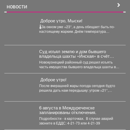
НОВОСТИ
️ Доброе утро, Мыски!
🌡За окном уже +23°, а день обещает быть по-
настоящему жарким. Днём температура
поднимется до +32°....
Суд изъял землю и дом бывшего
владельца шахты «Инская» в счёт
долга
Новокузнецкий районный суд решил изъять
часть имущества бывшего владельца шахты в
Кузбассе в пользу областного...
Доброе утро!
После вчерашней жары погода сегодня будто
решила дать нам передышку: утром +21°,
небольшой дождь. Днём...
6 августа в Междуреченске
запланированы отключения.
Подробности - в карточках. ️ В случае аварий
звоните в ЕДДС: 4-21-73 или 4-21-39