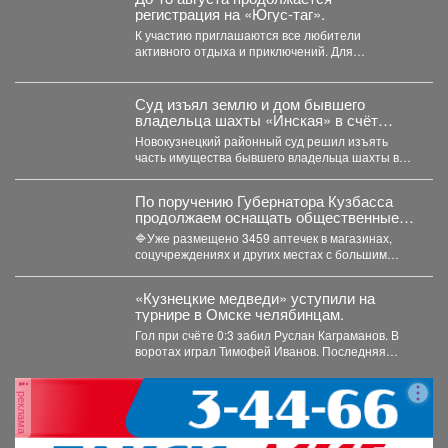
регистрация на «Югус-таг».
К участию приглашаются все любители
активного отдыха и приключений. Для
иногородних участников доступно размещение
в...
Суд изъял землю и дом бывшего
владельца шахты «Инская» в счёт
долга
Новокузнецкий районный суд решил изъять
часть имущества бывшего владельца шахты в
Кузбассе в пользу областного...
По поручению Губернатора Кузбасса
продолжаем оснащать общественные
пространства аптечками первой
🔷Уже размещено 3459 аптечек в магазинах,
помощи.
соцучреждениях и других местах с большим
потоком людей. Важно...
«Кузнецкие медведи» уступили на
турнире в Омске челябинцам.
Гол при счёте 0:3 забил Руслан Каграманов. В
воротах играл Тимофей Иванов. Последняя
шайба была...
реклама