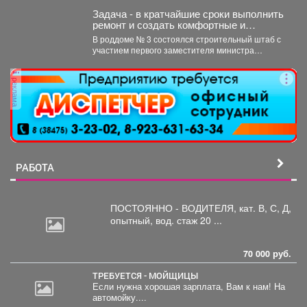
Задача - в кратчайшие сроки выполнить
ремонт и создать комфортные и
безопасные условия для будущих мам
В роддоме № 3 состоялся строительный штаб с
и новорождённых.
участием первого заместителя министра
здравоохранения Кузбасса, руководства...
реклама
РАБОТА
ПОСТОЯННО - ВОДИТЕЛЯ, кат.
В, С, Д,
опытный, вод. стаж 20 ...
70 000 руб.
ТРЕБУЕТСЯ - МОЙЩИЦЫ
Если нужна хорошая зарплата, Вам к нам! На
автомойку....