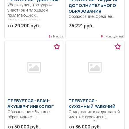
Уборка улиц, тротуаров,
ДОПОЛНИТЕЛЬНОГО
участков и площадей,
ОБРАЗОВАНИЯ
прилегающих к
Образование: Среднее
обслуживаемому...
профессиональное
от 29 200 руб.
35 221 руб.
образование.. Составление
и реализация
г Мыски
г Новокузнецк
дополнительной
общеразвивающей...
ТРЕБУЕТСЯ - ВРАЧ-
ТРЕБУЕТСЯ -
АКУШЕР-ГИНЕКОЛОГ
КУХОННЫЙ РАБОЧИЙ
Образование: Высшее
Содержание в надлежащей
образование —
чистоте кухонного
специалитет,
инвентаря, оборудования и
от 50 000 руб.
от 36 000 руб.
магистратура..
помещения...