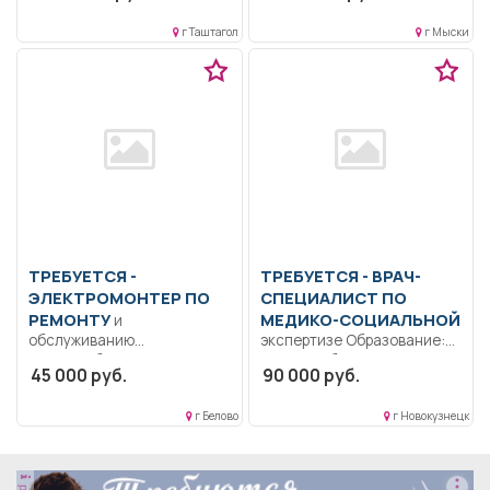
Организовывать и
контролировать...
г Таштагол
г Мыски
ТРЕБУЕТСЯ -
ТРЕБУЕТСЯ - ВРАЧ-
ЭЛЕКТРОМОНТЕР ПО
СПЕЦИАЛИСТ ПО
РЕМОНТУ
МЕДИКО-СОЦИАЛЬНОЙ
и
обслуживанию
экспертизе Образование:
электрооборудования
Высшее образование —
45 000 руб.
90 000 руб.
Образование: Среднее
специалитет,
профессиональное
магистратура.. Оказание
г Белово
г Новокузнецк
образование.
услуги по...
Дисциплинированность..
Ремонт и обслуживание...