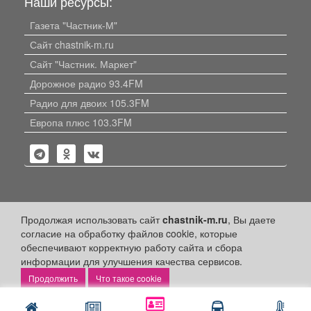
Наши ресурсы:
Газета "Частник-М"
Сайт chastnik-m.ru
Сайт "Частник. Маркет"
Дорожное радио 93.4FM
Радио для двоих 105.3FM
Европа плюс 103.3FM
Политика конфиденциальности
Продолжая использовать сайт
chastnik-m.ru
, Вы даете
согласие на обработку файлов cookie, которые
Публикации с пометкой «Реклама», «На правах рекламы»,
обеспечивают корректную работу сайта и сбора
«Партнёрский проект» оплачены рекламодателем.
информации для улучшения качества сервисов.
Редакция сайта не несет ответственности за достоверность
информации, содержащейся в рекламных материалах и
Что такое cookie
объявлениях.