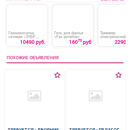
Газонокосилка
Гель для бритья
Триммер
сетевая «ЗУБР
«Fax sensitive»
электрический
ГС-33-1310»
«Huter Get-400»
70
10490 руб.
160
руб
2290 р
ПОХОЖИЕ ОБЪЯВЛЕНИЯ
ТРЕБУЕТСЯ - ДВОРНИК
ТРЕБУЕТСЯ - ПЕДАГОГ