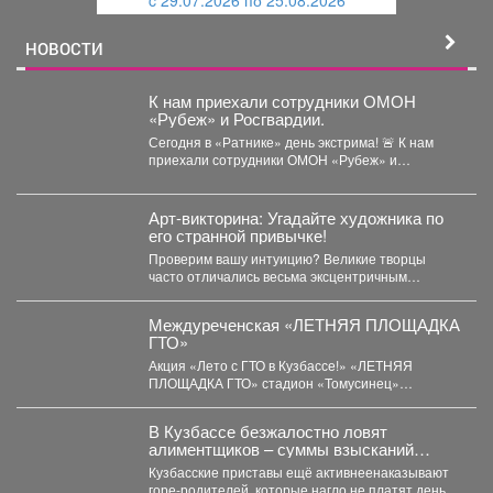
й
НОВОСТИ
К нам приехали сотрудники ОМОН
«Рубеж» и Росгвардии.
Сегодня в «Ратнике» день экстрима! 🚨 К нам
приехали сотрудники ОМОН «Рубеж» и
Росгвардии....
Арт-викторина: Угадайте художника по
его странной привычке!
Проверим вашу интуицию? Великие творцы
часто отличались весьма эксцентричным
поведением. Пишите в комментариях номер
правильного...
Междуреченская «ЛЕТНЯЯ ПЛОЩАДКА
ГТО»
Акция «Лето с ГТО в Кузбассе!» «ЛЕТНЯЯ
ПЛОЩАДКА ГТО» стадион «Томусинец»
работает- 4,6,11,13,18,20,25,27...
В Кузбассе безжалостно ловят
алиментщиков – суммы взысканий
невероятно растут
Кузбасские приставы ещё активнеенаказывают
горе-родителей, которые нагло не платят деньги