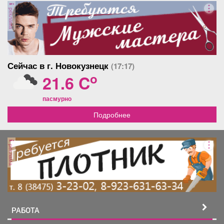
реклама
Сейчас в г. Новокузнецк
(17:17)
o
21.6 C
пасмурно
Подробнее
реклама
РАБОТА