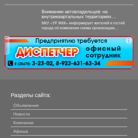
могут стать...
Вниманию автовладельцев: на
внутриквартальных территориях
Междуреченского муниципального
МКУ «УР ЖКК» информирует жителей и гостей
округа вводятся ограничения стоянки.
города об изменении схемы организации
дорожного движения на...
реклама
Разделы сайта:
Объявления
Новости
Компании
Афиша