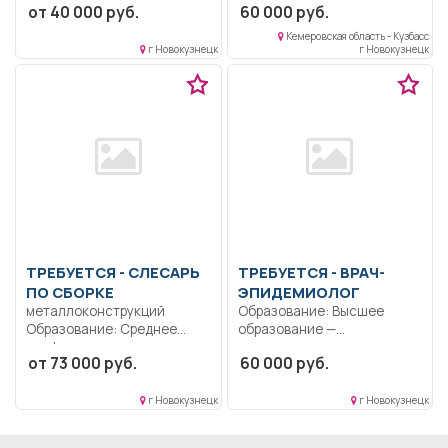
от 40 000 руб.
60 000 руб.
кабинета к работе,
Ответственность.
соблюдение...
Должностные обязанности
Кемеровская область - Кузбасс
уточняются
г Новокузнецк
г Новокузнецк
непосредственно при...
ТРЕБУЕТСЯ - СЛЕСАРЬ
ТРЕБУЕТСЯ - ВРАЧ-
ПО СБОРКЕ
ЭПИДЕМИОЛОГ
металлоконструкций
Образование: Высшее
Образование: Среднее
образование —
профессиональное.
специалитет,
от 73 000 руб.
60 000 руб.
Обучаемость.. Сборка
магистратура..
металлоконструкций по
Осуществляет свою
чертежам.. Сменный
работу...
г Новокузнецк
г Новокузнецк
график..