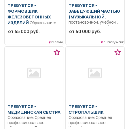
ТРЕБУЕТСЯ -
ТРЕБУЕТСЯ -
ФОРМОВЩИК
ЗАВЕДУЮЩИЙ ЧАСТЬЮ
ЖЕЛЕЗОБЕТОННЫХ
(МУЗЫКАЛЬНОЙ,
ИЗДЕЛИЙ
постановочной, учебной,
Образование:
художественнойи др.)
Общее образование..
от 45 000 руб.
от 40 000 руб.
Прием и консультации
Формование ЖБИ, сборка-
посетителей автошколы.
разборка форм, погрузка-
г Белово
г Новокузнецк
Организационное...
складирование ЖБИ.....
ТРЕБУЕТСЯ -
ТРЕБУЕТСЯ -
МЕДИЦИНСКАЯ СЕСТРА
СТРОПАЛЬЩИК
Образование: Среднее
Образование: Среднее
профессиональное
профессиональное
образование.. Подготовка
Квалификация: