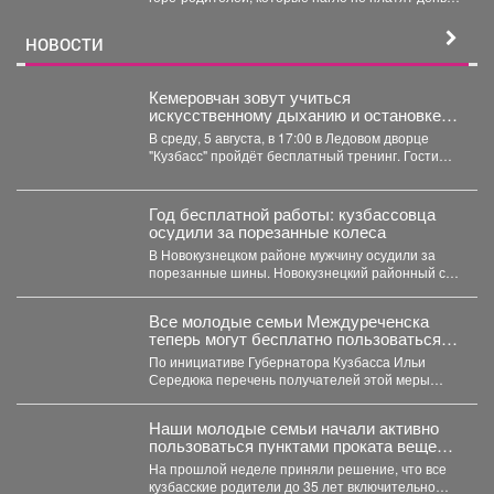
на содержание детей. С...
НОВОСТИ
Кемеровчан зовут учиться
искусственному дыханию и остановке
кровотечения
В среду, 5 августа, в 17:00 в Ледовом дворце
"Кузбасс" пройдёт бесплатный тренинг. Гости
смогут...
Год бесплатной работы: кузбассовца
осудили за порезанные колеса
В Новокузнецком районе мужчину осудили за
порезанные шины. Новокузнецкий районный суд
вынес приговор местному...
Все молодые семьи Междуреченска
теперь могут бесплатно пользоваться
предметами первой необходимости для
По инициативе Губернатора Кузбасса Ильи
новорождённых.
Середюка перечень получателей этой меры
поддержки расширен. Подробности далее.
Наши молодые семьи начали активно
пользоваться пунктами проката вещей
для новорожденных.
На прошлой неделе приняли решение, что все
кузбасские родители до 35 лет включительно