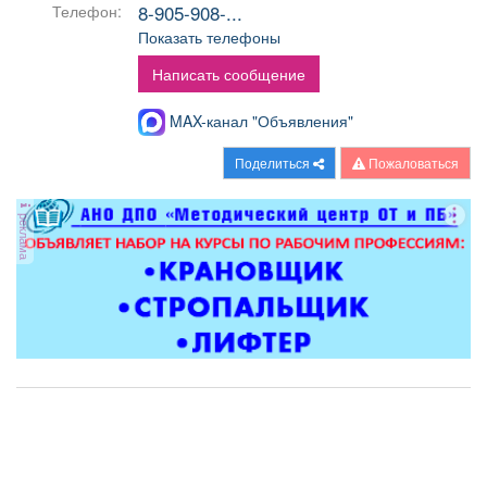
8-905-908-...
Телефон:
Афиша
Обучение
Проекты
Показать телефоны
Написать сообщение
MAX-канал "Объявления"
Товары
Поздравления
Погода
Поделиться
Пожаловаться
реклама
ТВ программа
Я - пенсионер