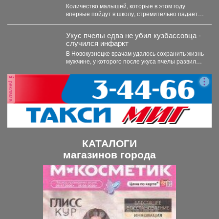
Количество малышей, которые в этом году
впервые пойдут в школу, стремительно падает в
Кемеровской области....
Укус пчелы едва не убил кузбассовца -
случился инфаркт
В Новокузнецке врачам удалось сохранить жизнь
мужчине, у которого после укуса пчелы развился
тяжелейший инфаркт....
реклама
КАТАЛОГИ
магазинов города
П
С
р
л
е
е
д
д