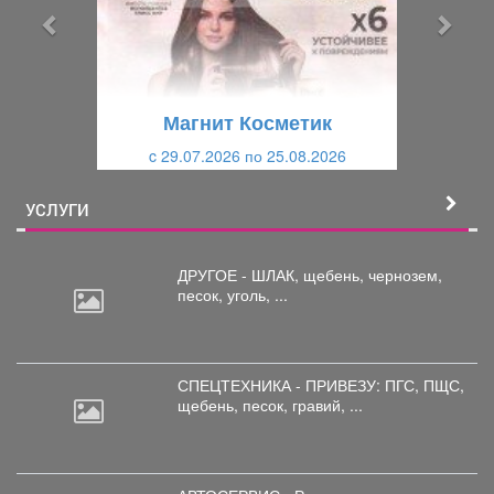
ы
у
д
ю
у
щ
щ
и
Магнит Косметик
и
й
c 29.07.2026 по 25.08.2026
й
УСЛУГИ
ДРУГОЕ - ШЛАК, щебень,
чернозем,
песок, уголь, ...
СПЕЦТЕХНИКА - ПРИВЕЗУ: ПГС,
ПЩС,
щебень, песок, гравий, ...