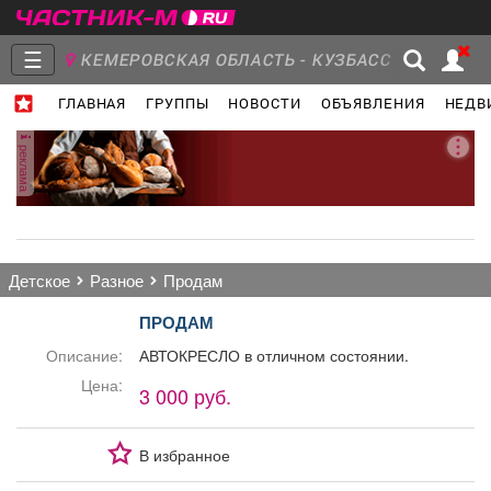
☰
КЕМЕРОВСКАЯ ОБЛАСТЬ - КУЗБАСС
ГЛАВНАЯ
ГРУППЫ
НОВОСТИ
ОБЪЯВЛЕНИЯ
НЕДВ
Главная
Группы
Новости
реклама
Объявления
Недвижимость
Услуги
детское
разное
продам
ПРОДАМ
Описание:
АВТОКРЕСЛО в отличном состоянии.
Работа
Транспорт
Компании
Цена:
3 000 руб.
В избранное