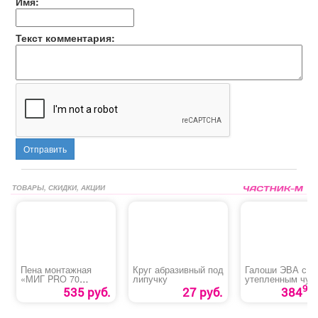
Имя:
Текст комментария:
Отправить
ТОВАРЫ, СКИДКИ, АКЦИИ
Пена монтажная
Круг абразивный под
Галоши ЭВА с
«МИГ PRO 70
липучку
утепленным чул
ПРОФ» всесезонная
90
535 руб.
27 руб.
384