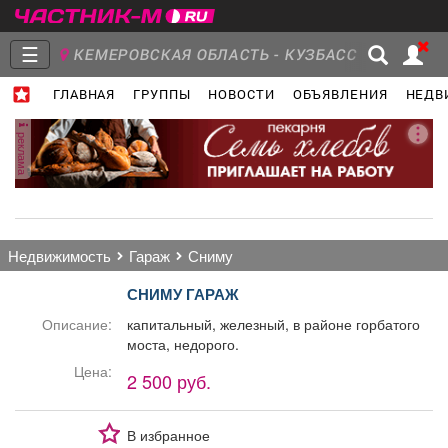
☰
КЕМЕРОВСКАЯ ОБЛАСТЬ - КУЗБАСС
ГЛАВНАЯ
ГРУППЫ
НОВОСТИ
ОБЪЯВЛЕНИЯ
НЕДВ
Главная
Группы
Новости
реклама
Объявления
Недвижимость
Услуги
недвижимость
гараж
сниму
СНИМУ ГАРАЖ
Описание:
капитальный, железный, в районе горбатого
моста, недорого.
Работа
Транспорт
Компании
Цена:
2 500 руб.
В избранное