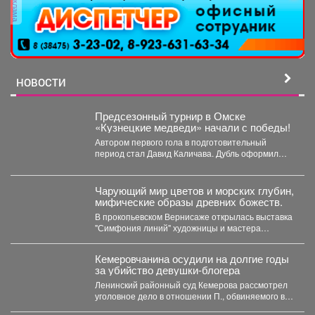
реклама
НОВОСТИ
Предсезонный турнир в Омске
«Кузнецкие медведи» начали с победы!
Автором первого гола в подготовительный
период стал Давид Каличава. Дубль оформил
Илья Шамов, шайбу забросил...
Чарующий мир цветов и морских глубин,
мифические образы древних божеств.
В прокопьевском Вернисаже открылась выставка
"Симфония линий" художницы и мастера
декоративно-прикладного искусства Натальи
Калугиной. ...
Кемеровчанина осудили на долгие годы
за убийство девушки-блогера
Ленинский районный суд Кемерова рассмотрел
уголовное дело в отношении П., обвиняемого в
убийстве 29-летнего блогера...