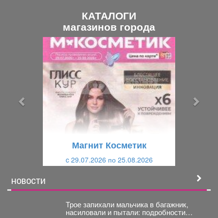
КАТАЛОГИ
магазинов города
П
С
р
л
е
е
д
д
ы
у
д
ю
у
щ
щ
и
Магнит Косметик
и
й
c 29.07.2026 по 25.08.2026
й
НОВОСТИ
Трое запихали мальчика в багажник,
насиловали и пытали: подробности