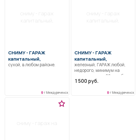
сниму - гараж
сниму - гараж
капитальный,
капитальный,
СНИМУ -
ГАРАЖ
СНИМУ -
ГАРАЖ
капитальный,
капитальный,
сухой, в любом районе.
железный, ГАРАЖ любой,
недорого, минимум на
полгода после 20 октября.
1 500 руб.
г Междуреченск
г Междуреченск
сниму - гараж на