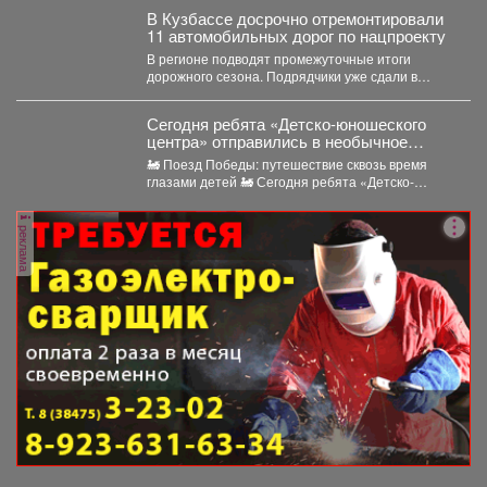
В Кузбассе досрочно отремонтировали
11 автомобильных дорог по нацпроекту
В регионе подводят промежуточные итоги
дорожного сезона. Подрядчики уже сдали в
эксплуатацию 11 автомобильных дорог...
Сегодня ребята «Детско-юношеского
центра» отправились в необычное
путешествие - на борт «Поезда
🚂 Поезд Победы: путешествие сквозь время
Победы».
глазами детей 🚂 Сегодня ребята «Детско-
юношеского центра» отправились...
реклама