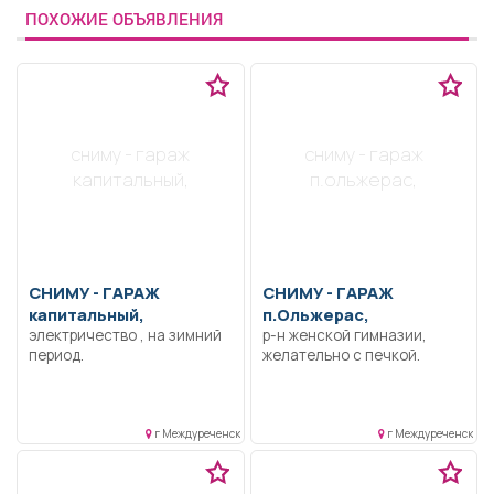
ПОХОЖИЕ ОБЪЯВЛЕНИЯ
сниму - гараж
сниму - гараж
капитальный,
п.ольжерас,
СНИМУ -
ГАРАЖ
СНИМУ -
ГАРАЖ
капитальный,
п.Ольжерас,
электричество , на зимний
р-н женской гимназии,
период.
желательно с печкой.
г Междуреченск
г Междуреченск