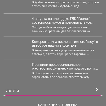
жуткой истории из Кузбасса
В Кузбассе вынесли приговор монстрам, которые
похитили и жёстко издевались над
малолетниммальчиком. В Юрге...
4 августа на площадке ГДК "Геолог"
состоялось яркое и познавательное
мероприятие - "День Светофора".
Этот день был посвящён одному из самых
важных изобретений для безопасности на
дорогах. В доступной...
Кемеровчанина после интимного "шоу" в
автобусе нашли в фонтане
В Кемерове мужчина устроил интимное шоу в
автобусе, а потом перебрался в фонтан –
полицейские...
Проявили профессиональное
мастерство, физическую подготовку и
командный дух.
В Новокузнецке стартовали гарнизонные
соревнования по пожарно-спасательному
спорту. Они продлятся в течение двух дней, а...
УСЛУГИ
САНТЕХНИКА - ПОВЕРКА