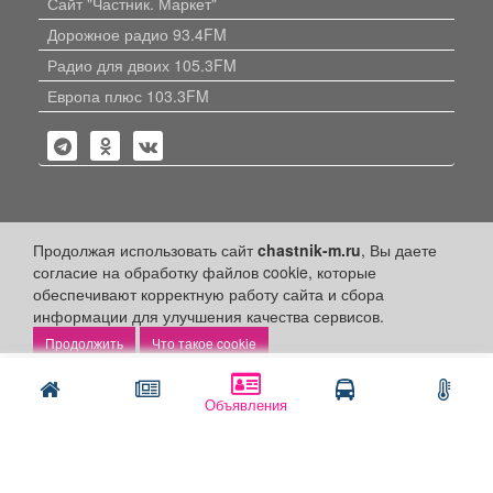
Сайт "Частник. Маркет"
Дорожное радио 93.4FM
Радио для двоих 105.3FM
Европа плюс 103.3FM
Политика конфиденциальности
Продолжая использовать сайт
chastnik-m.ru
, Вы даете
согласие на обработку файлов cookie, которые
Публикации с пометкой «Реклама», «На правах рекламы»,
обеспечивают корректную работу сайта и сбора
«Партнёрский проект» оплачены рекламодателем.
информации для улучшения качества сервисов.
Редакция сайта не несет ответственности за достоверность
информации, содержащейся в рекламных материалах и
Что такое cookie
объявлениях.
Написать
Позвонить
+16
© 2006-2026
ООО "Частник-М"
Объявления