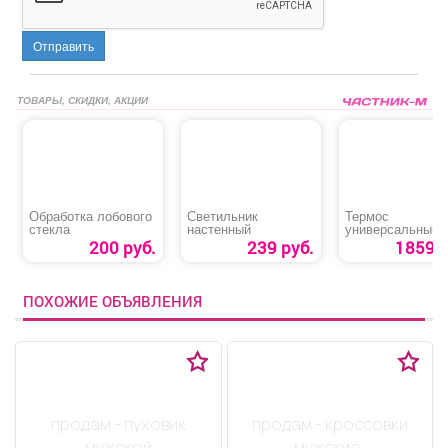
Отправить
ТОВАРЫ, СКИДКИ, АКЦИИ
Обработка лобового
Светильник
Термос
стекла
настенный
универсальный
«Арктика»
200 руб.
239 руб.
1859 р
ПОХОЖИЕ ОБЪЯВЛЕНИЯ
продам - пуховик
продам - кроссовки
мужской
мужские,