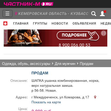
☰
КЕМЕРОВСКАЯ ОБЛАСТЬ - КУЗБАСС
ГЛАВНАЯ
ГРУППЫ
НОВОСТИ
ОБЪЯВЛЕНИЯ
НЕДВ
Главная
Группы
Новости
реклама
Объявления
Недвижимость
Услуги
одежда, обувь, аксессуары
для мужчин
продам
ПРОДАМ
Описание:
ШАПКА ушанка комбинированная, норка,
верх натуральная замша.
Работа
Транспорт
Компании
р 56-58. Новая.
Адрес:
г Междуреченск, ул Комарова, д 17
Показать на карте
Цена: