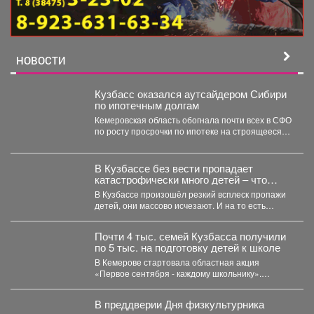
НОВОСТИ
Кузбасс оказался аутсайдером Сибири
по ипотечным долгам
Кемеровская область обогнала почти всех в СФО
по росту просрочки по ипотеке на строящееся
жильё....
В Кузбассе без вести пропадает
катастрофически много детей – что
происходит
В Кузбассе произошёл резкий всплеск пропажи
детей, они массово исчезают. И на то есть
причина....
Почти 4 тыс. семей Кузбасса получили
по 5 тыс. на подготовку детей к школе
В Кемерове стартовала областная акция
«Первое сентября - каждому школьнику».
Родителям выдали сертификаты, которые они...
В преддверии Дня физкультурника