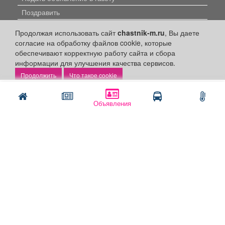
Поздравить
Скачать газету "Частник-М"
Продолжая использовать сайт
chastnik-m.ru
, Вы даете
согласие на обработку файлов cookie, которые
Рекламодателям:
обеспечивают корректную работу сайта и сбора
информации для улучшения качества сервисов.
Бизнес-кабинет
Что такое cookie
Заказать рекламу
Написать
Позвонить
Оплата услуг:
Объявления
Расценки
Оплатить
Наши ресурсы:
Газета "Частник-М"
Сайт chastnik-m.ru
Сайт "Частник. Маркет"
Дорожное радио 93.4FM