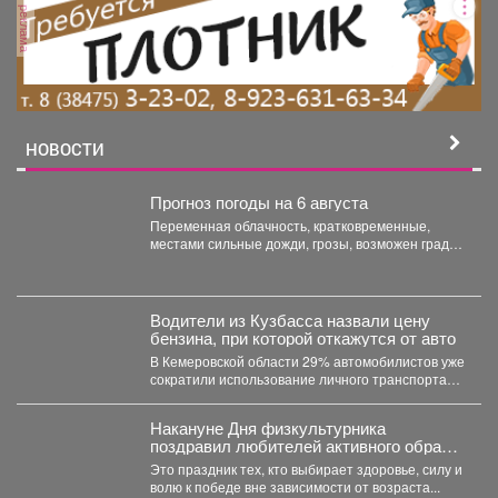
реклама
НОВОСТИ
Прогноз погоды на 6 августа
Переменная облачность, кратковременные,
местами сильные дожди, грозы, возможен град.
Утром туманы. Ветер юго-западный 4-9 м/с,...
Водители из Кузбасса назвали цену
бензина, при которой откажутся от авто
В Кемеровской области 29% автомобилистов уже
сократили использование личного транспорта
из‑за стоимости топлива. При этом...
Накануне Дня физкультурника
поздравил любителей активного образа
жизни!
Это праздник тех, кто выбирает здоровье, силу и
волю к победе вне зависимости от возраста...