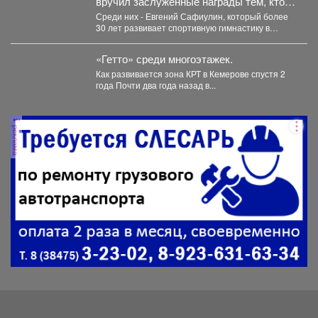
вручил заслуженные награды тем, кто
посвятил свою жизнь спорту и
Среди них - Евгений Сафиулин, который более
воспитанию чемпионов.
30 лет развивает спортивную гимнастику в
Кузбассе. За...
«Гетто» среди многоэтажек.
Как развивается зона КРТ в Кемерове спустя 2
года Почти два года назад в...
реклама