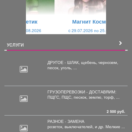
д
ю
у
щ
щ
и
Магнит Косметик
и
й
c 29.07.2026 по 25.08.2026
й
УСЛУГИ
ДРУГОЕ - ШЛАК, щебень,
чернозем,
песок, уголь, ...
ГРУЗОПЕРЕВОЗКИ - ДОСТАВЯИМ:
ПЩГС,
ПЩС, пескок, землю, торф, ...
2 500 руб.
РАЗНОЕ - ЗАМЕНА
розеток,
выключателей, и др. Мелкие ...