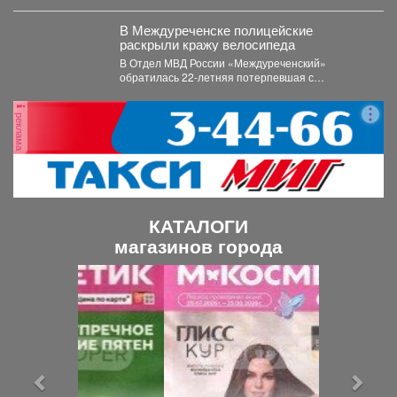
В Междуреченске полицейские
раскрыли кражу велосипеда
В Отдел МВД России «Междуреченский»
обратилась 22-летняя потерпевшая с
заявлением о том, что неизвестное лицо...
реклама
КАТАЛОГИ
магазинов города
П
С
р
л
е
е
д
д
ы
у