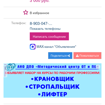
3 000 руб.
Афиша
Обучение
Проекты
В избранное
8-903-047-...
Телефон:
Показать телефоны
Товары
Поздравления
Погода
Написать сообщение
MAX-канал "Объявления"
ТВ программа
Я - пенсионер
Поделиться
Пожаловаться
реклама