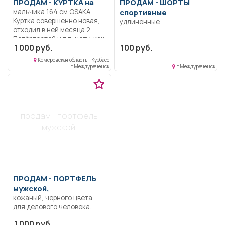
ПРОДАМ -
КУРТКА на
ПРОДАМ -
ШОРТЫ
мальчика 164 см OSAKA
спортивные
Куртка совершенно новая,
удлиненные
отходил в ней месяца 2.
Потёртостей и т.п. нету, как
1 000 руб.
100 руб.
новая По всем вопросам в
ЛС
Кемеровская область - Кузбасс
г Междуреченск
г Междуреченск
продам - портфель
мужской,
ПРОДАМ -
ПОРТФЕЛЬ
мужской,
кожаный, черного цвета,
для делового человека.
1 000 руб.