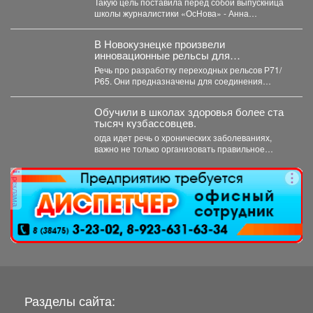
Такую цель поставила перед собой выпускница
школы журналистики «ОсНова» - Анна
Маркелова. Результатом работы стал...
В Новокузнецке произвели
инновационные рельсы для
тяжеловесного движения
Речь про разработку переходных рельсов Р71/
Р65. Они предназначены для соединения
рельсов двух типов в путях...
Обучили в школах здоровья более ста
тысяч кузбассовцев.
огда идет речь о хронических заболеваниях,
важно не только организовать правильное
лечение, но и научить...
реклама
Разделы сайта: