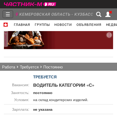
☰
КЕМЕРОВСКАЯ ОБЛАСТЬ - КУЗБАСС
ГЛАВНАЯ
ГРУППЫ
НОВОСТИ
ОБЪЯВЛЕНИЯ
НЕДВ
Главная
Группы
Новости
реклама
Объявления
Недвижимость
Услуги
работа
требуется
постоянно
ТРЕБУЕТСЯ
ВОДИТЕЛЬ КАТЕГОРИИ «С»
Вакансия:
Работа
Транспорт
Компании
Занятость:
постоянно
Условия:
на склад кондитерских изделий.
Зарплата:
не указана