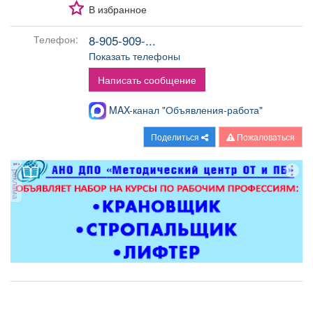
Афиша
Обучение
Проекты
В избранное
8-905-909-...
Телефон:
Показать телефоны
Написать сообщение
Товары
Поздравления
Погода
MAX-канал "Объявления-работа"
Поделиться
Пожаловаться
ТВ программа
Я - пенсионер
реклама