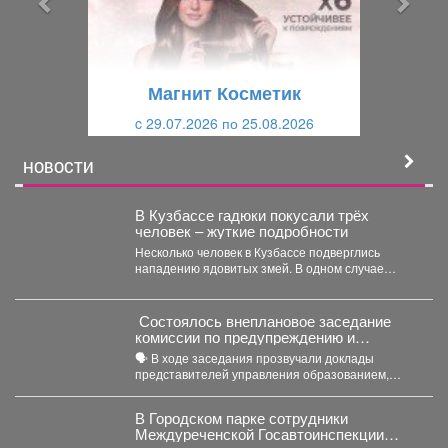
д
ю
у
щ
щ
и
Магнит Косметик
и
й
c 29.07.2026 по 25.08.2026
й
НОВОСТИ
В Кузбассе гадюки покусали трёх
человек – жуткие подробности
Несколько человек в Кузбассе подверглись
нападению ядовитых змей. В одном случае
пострадавшего спасли инспекторы ГАИ....
Состоялось внеплановое заседание
комиссии по предупреждению и
ликвидации чрезвычайных ситуаций и
🗣️ В ходе заседания прозвучали доклады
пожарной безопасности
представителей управления образованием,
сотрудников МЧС и мысковского Водоканала. ...
В Городском парке сотрудники
Междуреченской Госавтоинспекции