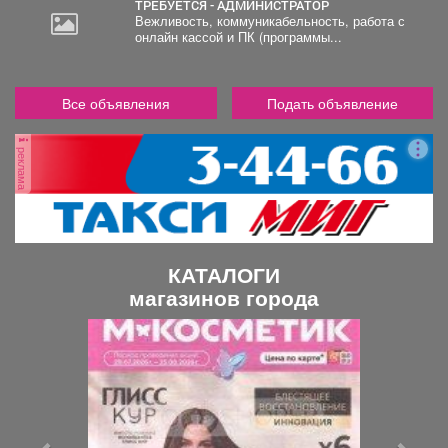
ТРЕБУЕТСЯ - АДМИНИСТРАТОР
Вежливость, коммуникабельность, работа с
онлайн кассой и ПК (программы...
Все объявления
Подать объявление
реклама
КАТАЛОГИ
магазинов города
П
С
р
л
е
е
д
д
ы
у