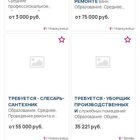
Среднее
РЕМОНТЕ
ванн
профессиональное
Образование: Среднее
образование.. Выполнение
профессиональное
от 3 000 руб.
от 75 000 руб.
входящих и исходящих
образование.. Выполнение
телефонных...
сварочных и
г Новокузнецк
г Новокузнецк
механомонтажных
процессов.....
ТРЕБУЕТСЯ - СЛЕСАРЬ-
ТРЕБУЕТСЯ - УБОРЩИК
САНТЕХНИК
ПРОИЗВОДСТВЕННЫХ
Образование: Среднее..
И
служебных помещений
Проведение ремонта и
Образование: Общее
обслуживания санитарно-
образование.. Выполнение
от 55 000 руб.
35 221 руб.
технических систем
должностных
предприятия....
обязанностей согласно
г Новокузнецк
г Белово
инструкции.....