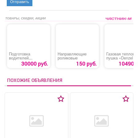
Отправить
ТОВАРЫ, СКИДКИ, АКЦИИ
Подготовка
Направляющие
Газовая теплова
водителей
роликовые
пушка «Denzel 
карьерного
30»
30000 руб.
150 руб.
10490 р
самосвала
категории «АIII»
ПОХОЖИЕ ОБЪЯВЛЕНИЯ