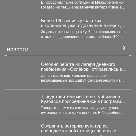
развернули интерактивные
В Городском парке сотрудники Междуреченской
профилактические площадки
Госавтоинспекции развернули интерактивные
профилактические площадки по популяризации
Правил дорожного движения...
Более 125 тысяч кузбасских
школьников уже отдохнули в лагерях,
походах и санаториях
За два летних месяца в Кузбассе школьников на
отдых и оздоровление принимали более 800
организаций....
НОВОСТИ
Сегодня ребята из лагеря дневного
пребывания «Орлёнок» отправились в
настоящее цифровое приключение - в
День в парке виртуальной реальности -
парк виртуальной реальности!
незабываемые эмоции! 🎉 Сегодня ребята из
лагеря дневного...
Представители местного турбизнеса
Кузбасса присоединились к программе
поддержки участников СВО и их
Теперь героям и их семьям станут доступнее
близкихне.
путешествия и отдых в регионе. ▶️ Подробнее...
Сохранить историко-культурное
наследие южной столицы региона и
создать доступную среду.