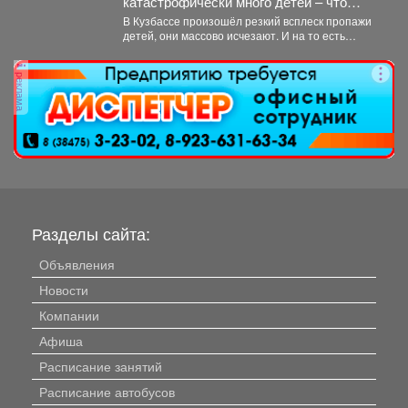
катастрофически много детей – что
происходит
В Кузбассе произошёл резкий всплеск пропажи
детей, они массово исчезают. И на то есть
причина....
реклама
Разделы сайта:
Объявления
Новости
Компании
Афиша
Расписание занятий
Расписание автобусов