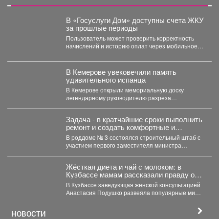
В «Госуслуги Дом» доступны счета ЖКУ
за прошлые периоды
Пользователь может проверить корректность
начислений и историю оплат через мобильное
приложение. Скачивайте «Госуслуги Дом»...
В Кемерове увековечили память
удивительного испанца
В Кемерове открыли мемориальную доску
легендарному руководителю разреза
"Кедровский" Александру Барредо – испанцу,
который стал...
Задача - в кратчайшие сроки выполнить
ремонт и создать комфортные и
безопасные условия для будущих мам
В роддоме № 3 состоялся строительный штаб с
и новорождённых.
участием первого заместителя министра
здравоохранения Кузбасса, руководства...
Жёсткая диета и чай с молоком: в
Кузбассе мамам рассказали правду о
грудном вскармливании
В Кузбассе заведующая женской консультацией
Анастасия Подушко развеяла популярные мифы
о питании кормящих мам. ...
НОВОСТИ