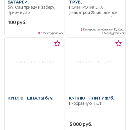
БАТАРЕИ,
ТРУБ,
б/у. Сам приеду и заберу.
ПОЛИПРОПИЛЕНА ,
Приму в дар
диаметром 25 мм, длиной
желательно не менее 1
100 руб.
метра, можно б/у.
Самовывоз
Кемеровская область - Кузбасс
г Междуреченск
г Междуреченск
куплю - шпалы б/у.
куплю - плиту ж/б,
КУПЛЮ -
ШПАЛЫ б/у.
КУПЛЮ -
ПЛИТУ ж/б,
П-образную, 1 шт.
5 000 руб.