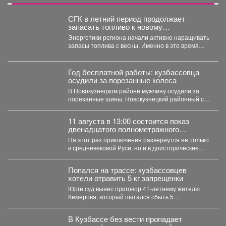
СГК в летний период продолжает
запасать топливо к новому
отопительному сезону
Энергетики региона начали активно наращивать
запасы топлива с весны. Именно в это время
электростанции проходят...
Год бесплатной работы: кузбассовца
осудили за порезанные колеса
В Новокузнецком районе мужчину осудили за
порезанные шины. Новокузнецкий районный суд
вынес приговор местному...
11 августа в 13:00 состоится показ
двенадцатого полнометражного
мультфильма из знаменитой
На этот раз приключения развернутся не только
«богатырской» франшизы - «Три
в средневековой Руси, но и в доисторические
богатыря и Пуп Земли» (2023).
времена....
Попался на трассе: кузбассовцев
хотели отравить 5 кг запрещенки
Юрге суд вынес приговор 41-летнему жителю
Кемерова, который пытался сбыть 5
килограммов синтетических наркотиков. ...
В Кузбассе без вести пропадает