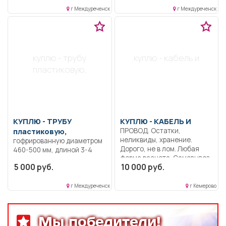
г Междуреченск
г Междуреченск
куплю - трубу
куплю - кабель и
пластиковую,
КУПЛЮ -
ТРУБУ
КУПЛЮ -
КАБЕЛЬ И
пластиковую,
ПРОВОД. Остатки,
неликвиды, хранение.
гофрированную диаметром
Дорого, не в лом. Любая
460-500 мм, длиной 3-4
форма расчета. Самовывоз.
метра.
5 000 руб.
10 000 руб.
г Междуреченск
г Кемерово
Мы победители!