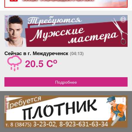
реклама
Сейчас в г. Междуреченск
(04:13)
o
20.5 C
Подробнее
реклама