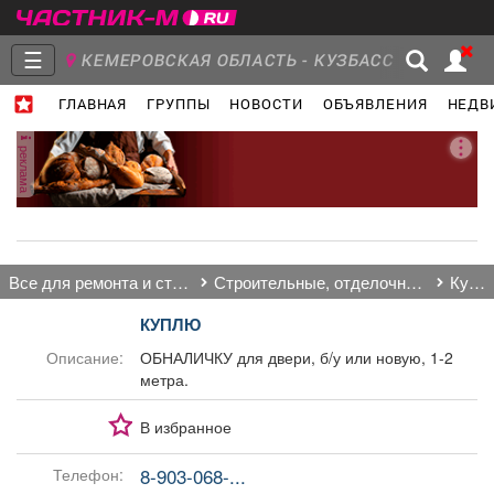
☰
КЕМЕРОВСКАЯ ОБЛАСТЬ - КУЗБАСС
ГЛАВНАЯ
ГРУППЫ
НОВОСТИ
ОБЪЯВЛЕНИЯ
НЕДВ
Главная
Группы
Новости
реклама
Объявления
Недвижимость
Услуги
все для ремонта и строительства
строительные, отделочные материалы
куплю
КУПЛЮ
Описание:
ОБНАЛИЧКУ для двери, б/у или новую, 1-2
метра.
Работа
Транспорт
Компании
В избранное
8-903-068-...
Телефон: