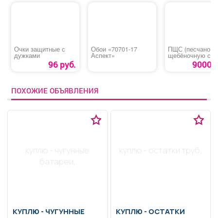
Очки защитные с
Обои «70701-17
ПЩС (песчано-
дужками
Аспект»
щебёночную сме
96 руб.
9000 р
ПОХОЖИЕ ОБЪЯВЛЕНИЯ
куплю - чугунные
куплю - остатки труб,
батареи,
КУПЛЮ -
ЧУГУННЫЕ
КУПЛЮ -
ОСТАТКИ