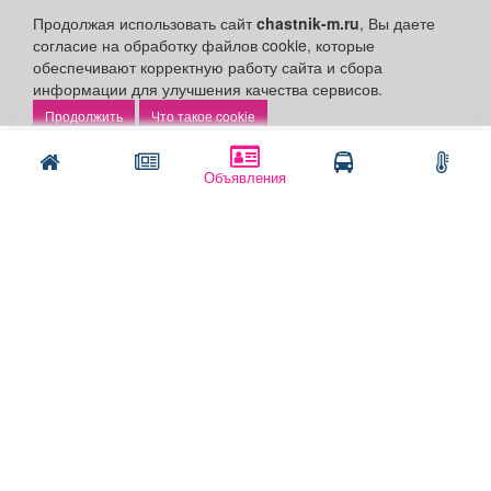
Рекламодателям:
Продолжая использовать сайт
chastnik-m.ru
, Вы даете
согласие на обработку файлов cookie, которые
Бизнес-кабинет
обеспечивают корректную работу сайта и сбора
Заказать рекламу
информации для улучшения качества сервисов.
Что такое cookie
Оплата услуг:
Написать
Позвонить
Расценки
Объявления
Оплатить
Наши ресурсы:
Газета "Частник-М"
Сайт chastnik-m.ru
Сайт "Частник. Маркет"
Дорожное радио 93.4FM
Радио для двоих 105.3FM
Европа плюс 103.3FM