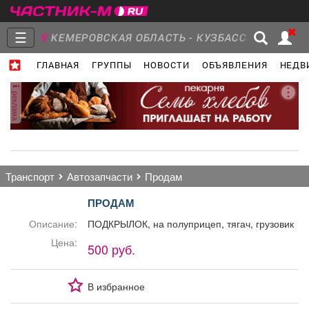
☰
КЕМЕРОВСКАЯ ОБЛАСТЬ - КУЗБАСС
ГЛАВНАЯ
ГРУППЫ
НОВОСТИ
ОБЪЯВЛЕНИЯ
НЕДВ
Главная
Группы
Новости
реклама
Объявления
Недвижимость
Услуги
транспорт
автозапчасти
продам
ПРОДАМ
Описание:
ПОДКРЫЛОК, на полуприцеп, тягач, грузовик
Работа
Транспорт
Компании
Цена:
500 руб.
В избранное