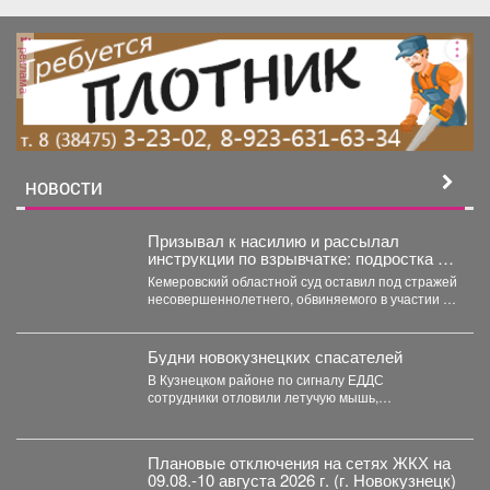
реклама
НОВОСТИ
Призывал к насилию и рассылал
инструкции по взрывчатке: подростка из
Кузбасса обвиняют в терроризме
Кемеровский областной суд оставил под стражей
несовершеннолетнего, обвиняемого в участии в
международной террористической организации.
...
Будни новокузнецких спасателей
В Кузнецком районе по сигналу ЕДДС
сотрудники отловили летучую мышь,
залетевшую в квартиру, и выпустили...
Плановые отключения на сетях ЖКХ на
09.08.-10 августа 2026 г. (г. Новокузнецк)