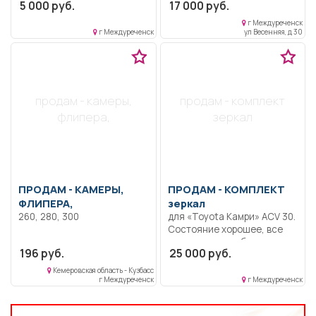
5 000 руб.
17 000 руб.
г Междуреченск
г Междуреченск
ул Весенняя, д 30
продам - камеры,
продам - комплект
флипера,
зеркал
ПРОДАМ -
КАМЕРЫ,
ПРОДАМ -
КОМПЛЕКТ
ФЛИПЕРА,
зеркал
260, 280, 300
для «Toyota Камри» ACV 30.
Состояние хорошее, все
регулировки и обогрев
196 руб.
25 000 руб.
работают.Дополнительно
установлены повторители
Кемеровская область - Кузбасс
поворотов в зеркальные
г Междуреченск
г Междуреченск
элементы (треугольники).
Китаец прислал один