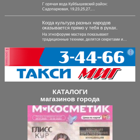
Г орячая вода Куйбышевский район:
Садопарковая, 19,23,25,27,
29,31,33,35,28/1,28/2,28,30,
32,32,47,49,51,53,55,63,65...
Когда культура разных народов
оказывается прямо у тебя в руках.
На этнофоруме мастера показывают
традиционные техники, делятся секретами и
помогают каждому попробовать себя в
ремесле....
реклама
КАТАЛОГИ
магазинов города
П
С
р
л
е
е
д
д