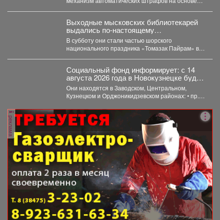
механизм автоматических штрафов на основе
данных...
Выходные мысковских библиотекарей
выдались по-настоящему
насыщенными, яркими и этническими!
В субботу они стали частью шорского
национального праздника «Томазак Пайрам» в
посёлке Чувашка - окунулись...
Социальный фонд информирует: с 14
августа 2026 года в Новокузнецке будут
работать пять клиентских служб, куда
Они находятся в Заводском, Центральном,
можно обратиться за услугами или
Кузнецком и Орджоникидзевском районах: • пр.
консультацией.
Советской Армии, 13;...
реклама