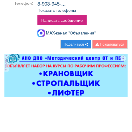
8-903-945-...
Телефон:
Афиша
Обучение
Проекты
Показать телефоны
Написать сообщение
MAX-канал "Объявления"
Товары
Поздравления
Погода
Поделиться
Пожаловаться
реклама
ТВ программа
Я - пенсионер