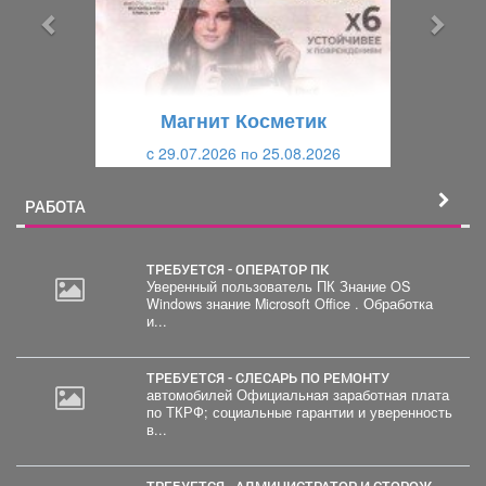
ы
у
д
ю
у
щ
щ
и
Магнит Косметик
и
й
c 29.07.2026 по 25.08.2026
й
РАБОТА
ТРЕБУЕТСЯ - ОПЕРАТОР ПК
Уверенный пользователь ПК Знание OS
Windows знание Microsoft Office . Обработка
30
и...
000
руб.
ТРЕБУЕТСЯ - СЛЕСАРЬ ПО РЕМОНТУ
автомобилей Официальная заработная плата
по ТКРФ; социальные гарантии и уверенность
в...