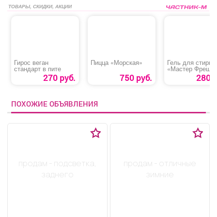
ТОВАРЫ, СКИДКИ, АКЦИИ
Гирос веган
Пицца «Морская»
Гель для стирки
стандарт в пите
«Мастер Фреш»
270 руб.
750 руб.
280 р
ПОХОЖИЕ ОБЪЯВЛЕНИЯ
продам - подсветка,
продам - отличные
заднего
зимние