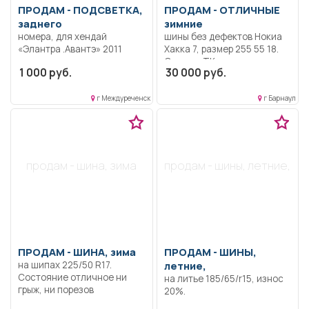
ПРОДАМ -
ПОДСВЕТКА,
ПРОДАМ -
ОТЛИЧНЫЕ
заднего
зимние
номера, для хендай
шины без дефектов Нокиа
«Элантра .Авантэ» 2011
Хакка 7, размер 255 55 18.
года.
Отгружу ТК.
1 000 руб.
30 000 руб.
г Междуреченск
г Барнаул
продам - шина, зима
продам - шины, летние,
ПРОДАМ -
ШИНА, зима
ПРОДАМ -
ШИНЫ,
на шипах 225/50 R17.
летние,
Состояние отличное ни
на литье 185/65/r15, износ
грыж, ни порезов
20%.