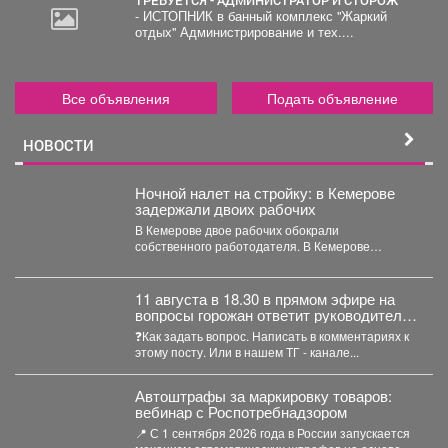
ТРЕБУЕТСЯ - АДМИНИСТРАТОР И СТОРОЖ
- ИСТОПНИК в банный комплекс "Жаркий
отдых" Администрирование и тех....
Все объявления
Подать объявление
НОВОСТИ
Ночной налет на стройку: в Кемерове
задержали двоих рабочих
В Кемерове двое рабочих обокрали
собственного работодателя. В Кемерове
полицейские задержали двоих мужчин,
которые...
11 августа в 18.30 в прямом эфире на
вопросы горожан ответит руководитель
администрации Орджоникидзевского
❓Как задать вопрос. Написать в комментариях к
района Сергей Николаевич Полев.
этому посту. Или в нашем ТГ - канале...
Автоштрафы за маркировку товаров:
вебинар с Роспотребнадзором
📍 С 1 сентября 2026 года в России запускается