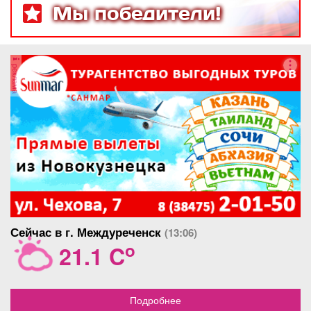
треугольник с бегущими
Мы победители!
огнями, другой с постоянно
горящими. На любителя,
днем практически не видно.
Цвет 6S7.
реклама
Сейчас в г. Междуреченск
(13:06)
o
21.1 C
Подробнее