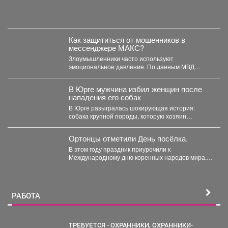
Как защититься от мошенников в
мессенджере МАКС?
Злоумышленники часто используют
эмоциональное давление. По данным МВД
России, самые частые сценарии обмана
включают угрозы...
В Юрге мужчина избил женщин после
нападения его собак
В Юрге разыгралась шокирующая история:
собака крупной породы, которую хозяин
выгуливал без поводка и намордника,...
Ортонцы отметили День посёлка.
В этом году праздник приурочили к
Международному дню коренных народов мира.
На официальном открытии...
РАБОТА
ТРЕБУЕТСЯ - ОХРАННИКИ, ОХРАННИКИ-