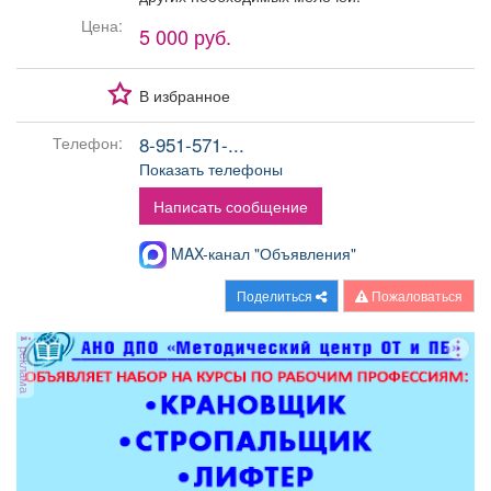
Афиша
Обучение
Проекты
Цена:
5 000 руб.
В избранное
Товары
Поздравления
Погода
8-951-571-...
Телефон:
Показать телефоны
Написать сообщение
MAX-канал "Объявления"
ТВ программа
Я - пенсионер
Поделиться
Пожаловаться
реклама