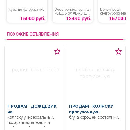
Курс по флористике
Электропила цепная
Бензиновая
«GEOS by AL-KO EKS
снегоуборочная
2000»
машина «Denzel
15000 руб.
13490 руб.
167000 р
711DT PRO»
ПОХОЖИЕ ОБЪЯВЛЕНИЯ
продам - дождевик на
продам - коляску
прогулочную,
ПРОДАМ -
ДОЖДЕВИК
ПРОДАМ -
КОЛЯСКУ
на
прогулочную,
коляску универсальный,
б/у, в хорошем состоянии.
прозрачный впереди и
нейлоновый черный сзади,