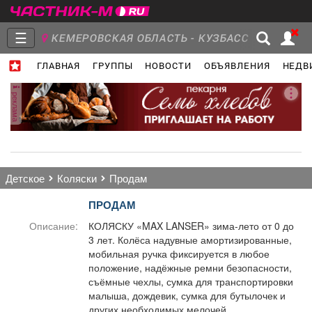
☰
КЕМЕРОВСКАЯ ОБЛАСТЬ - КУЗБАСС
ГЛАВНАЯ
ГРУППЫ
НОВОСТИ
ОБЪЯВЛЕНИЯ
НЕДВ
Главная
Группы
Новости
реклама
Объявления
Недвижимость
Услуги
детское
коляски
продам
ПРОДАМ
Описание:
КОЛЯСКУ «MAX LANSER» зима-лето от 0 до
3 лет. Колёса надувные амортизированные,
Работа
Транспорт
Компании
мобильная ручка фиксируется в любое
положение, надёжные ремни безопасности,
съёмные чехлы, сумка для транспортировки
малыша, дождевик, сумка для бутылочек и
других необходимых мелочей.