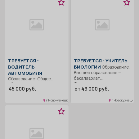
ТРЕБУЕТСЯ -
ТРЕБУЕТСЯ - УЧИТЕЛЬ
ВОДИТЕЛЬ
БИОЛОГИИ
Образование:
АВТОМОБИЛЯ
Высшее образование —
бакалавриат..
Образование: Общее
Формирование
образование.. Строго
45 000 руб.
от 49 000 руб.
общекультурных
соблюдать правила
компетенций и...
дорожного движения.
г Новокузнецк
г Новокузнецк
Выполнять...