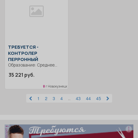
ТРЕБУЕТСЯ -
КОНТРОЛЕР
ПЕРРОННЫЙ
Образование: Среднее
профессиональное
35 221 руб.
образование.. Производить
контрольную проверку
г Новокузнецк
пассажиров в...
1
2
3
4
..
43
44
45
реклама