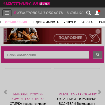
☰
КЕМЕРОВСКАЯ ОБЛАСТЬ - КУЗБАСС
И
ОБЪЯВЛЕНИЯ
НЕДВИЖИМОСТЬ
УСЛУГИ
РАБОТА
ТРА
Главная
Группы
Новости
реклама
Объявления
Недвижимость
Услуги
Работа
Транспорт
Компании
БЫТОВЫЕ УСЛУГИ -
ТРЕБУЕТСЯ - ПОСТОЯННО
ХИМЧИСТКА, СТИРКА
ОХРАННИКИ, ОХРАННИКИ-
СТИРКА ковров, стираем
ВОДИТЕЛИ Требования к