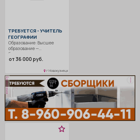
ТРЕБУЕТСЯ - УЧИТЕЛЬ
ГЕОГРАФИИ
Образование: Высшее
образование —
бакалавриат..
от 36 000 руб.
Осуществление
профессиональной
деятельности в...
г Новокузнецк
реклама