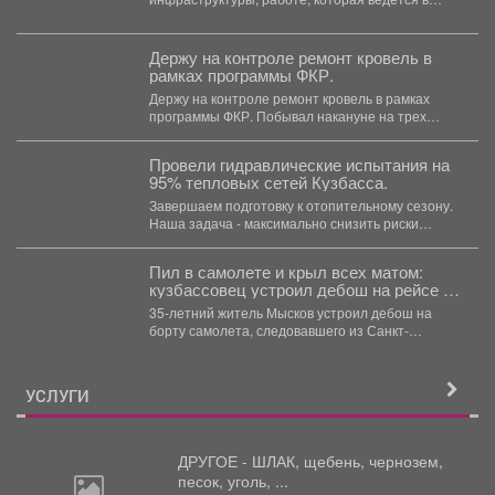
жилом фонде и социальных учреждениях,
восстановлении...
Держу на контроле ремонт кровель в
рамках программы ФКР.
Держу на контроле ремонт кровель в рамках
программы ФКР. Побывал накануне на трех
адресах: ...
Провели гидравлические испытания на
95% тепловых сетей Кузбасса.
Завершаем подготовку к отопительному сезону.
Наша задача - максимально снизить риски
перебоев с теплом и...
Пил в самолете и крыл всех матом:
кузбассовец устроил дебош на рейсе из
Петербурга
35-летний житель Мысков устроил дебош на
борту самолета, следовавшего из Санкт-
Петербурга в Новокузнецк. Мужчина пил...
УСЛУГИ
ДРУГОЕ - ШЛАК, щебень,
чернозем,
песок, уголь, ...