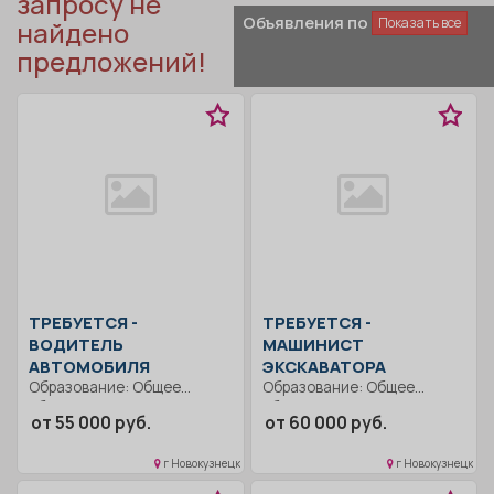
запросу не
Объявления по региону
найдено
предложений!
ТРЕБУЕТСЯ -
ТРЕБУЕТСЯ -
ВОДИТЕЛЬ
МАШИНИСТ
АВТОМОБИЛЯ
ЭКСКАВАТОРА
Образование: Общее
Образование: Общее
образование.. Строго
образование.. Строго
от 55 000 руб.
от 60 000 руб.
соблюдать правила
соблюдать правила
дорожного движения.
дорожного движения.
г Новокузнецк
г Новокузнецк
Выполнять...
Выполнять...