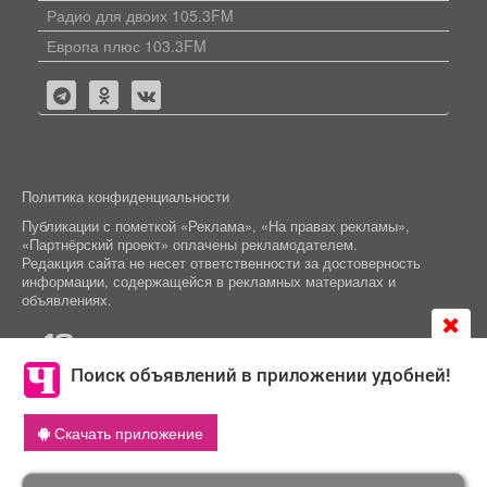
Радио для двоих 105.3FM
Европа плюс 103.3FM
Политика конфиденциальности
Публикации с пометкой «Реклама», «На правах рекламы»,
«Партнёрский проект» оплачены рекламодателем.
Редакция сайта не несет ответственности за достоверность
информации, содержащейся в рекламных материалах и
объявлениях.
+16
© 2006-2026
ООО "Частник-М"
Поиск объявлений в приложении удобней!
Продолжая использовать сайт
chastnik-m.ru
, Вы даете
Скачать приложение
объявление
согласие на обработку файлов cookie, которые
обеспечивают корректную работу сайта и сбора