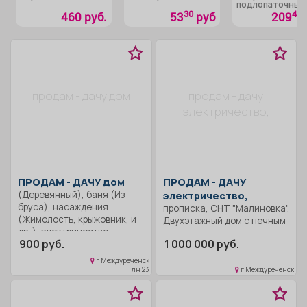
подлопаточные
свиные
30
40
460 руб.
53
руб
209
продам - дачу дом
продам - дачу
электричество,
ПРОДАМ -
ДАЧУ дом
ПРОДАМ -
ДАЧУ
(Деревянный), баня (Из
электричество,
бруса), насаждения
прописка, СНТ "Малиновка".
(Жимолость, крыжовник, и
Двухэтажный дом с печным
др. ), электричество,
отоплением, в доме гараж,
900 руб.
1 000 000 руб.
размер участка (6 сот. ).
но используется под
комнату. Хорошая дорога,
г Междуреченск
улицы широкие. Недалеко
лн 23
г Междуреченск
от остановки
общественного
транспорта, от речки.