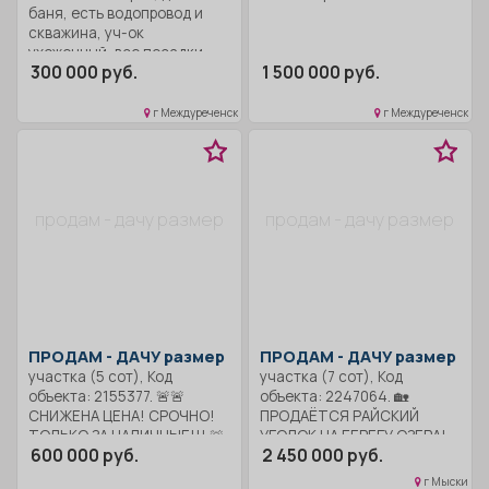
Можно заезжать и жить,
баня, есть водопровод и
остаётся только высадить
скважина, уч-ок
любимые овощи. 📍
ухоженный, все посадки,
Локация: близко к городу,
300 000 руб.
1 500 000 руб.
теплица, торг уместен.
не нужно уезжать далеко от
привычной жизни и уютной
г Междуреченск
г Междуреченск
квартиры. 📄 Документы в
порядке, поможем с
оформлением. При
необходимости —
поддержка по ипотеке. 📞
продам - дачу размер
продам - дачу размер
Звоните, организую показ в
удобное время!
ПРОДАМ -
ДАЧУ размер
ПРОДАМ -
ДАЧУ размер
участка (5 сот), Код
участка (7 сот), Код
объекта: 2155377. 🚨🚨
объекта: 2247064. 🏡
СНИЖЕНА ЦЕНА! СРОЧНО!
ПРОДАЁТСЯ РАЙСКИЙ
ТОЛЬКО ЗА НАЛИЧНЫЕ!!! 🚨
УГОЛОК НА БЕРЕГУ ОЗЕРА!
600 000 руб.
2 450 000 руб.
🚨ОТДАЮ ДАЧУ «ПОД
🏡 📍 Адрес: Кемеровская
КЛЮЧ» В 2 РАЗА ДЕШЕВЛЕ
обл., г. Мыски, СНТ
г Мыски