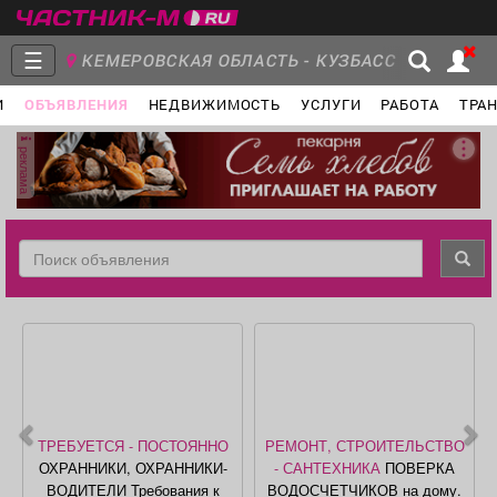
☰
КЕМЕРОВСКАЯ ОБЛАСТЬ - КУЗБАСС
И
ОБЪЯВЛЕНИЯ
НЕДВИЖИМОСТЬ
УСЛУГИ
РАБОТА
ТРА
Главная
Группы
Новости
реклама
Объявления
Недвижимость
Услуги
Работа
Транспорт
Компании
ТРЕБУЕТСЯ - ПОСТОЯННО
РЕМОНТ, СТРОИТЕЛЬСТВО
ОХРАННИКИ, ОХРАННИКИ-
- САНТЕХНИКА
ПОВЕРКА
ВОДИТЕЛИ Требования к
ВОДОСЧЕТЧИКОВ на дому.