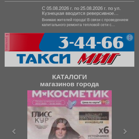
С 05.08.2026 г. по 25.08.2026 г. по ул.
Кузнецкая вводится реверсивное
движения для автотранспорта
Внимаю жителей города! В связи с проведением
капитального ремонта тепловой сети с
05.08.2026 г....
реклама
КАТАЛОГИ
магазинов города
П
С
р
л
е
е
д
д
ы
у
д
ю