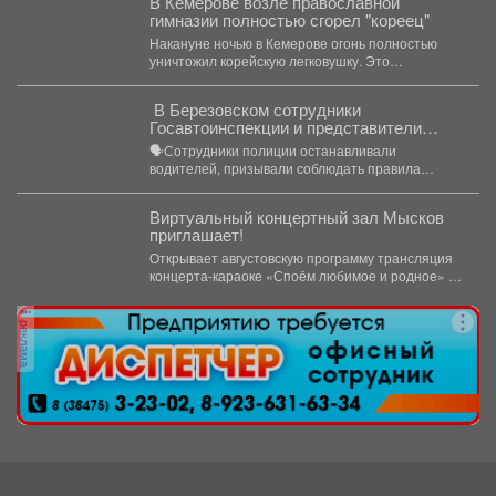
В Кемерове возле православной
гимназии полностью сгорел "кореец"
Накануне ночью в Кемерове огонь полностью
уничтожил корейскую легковушку. Это
произошло недалеко от гимназии. ...
‍ В Березовском сотрудники
Госавтоинспекции и представители
РЖД провели совместный рейд
🗣Сотрудники полиции останавливали
водителей, призывали соблюдать правила
проезда железнодорожных переездов и не
создавать аварийных ситуаций....
Виртуальный концертный зал Мысков
приглашает!
Открывает августовскую программу трансляция
концерта-караоке «Споём любимое и родное» -
знаковые хиты отечественной киномузыки и...
реклама