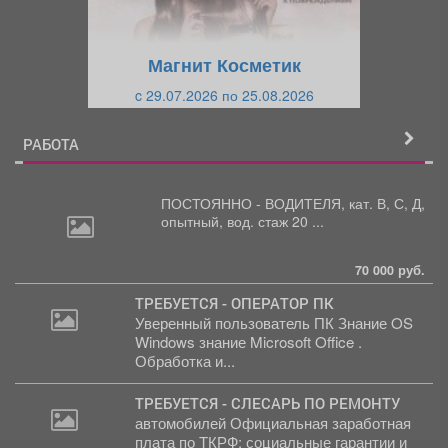
у
щ
щ
и
Магнит Косметик
и
й
c 29.07.2026 по 25.08.2026
й
РАБОТА
ПОСТОЯННО - ВОДИТЕЛЯ, кат.
В, С, Д,
опытный, вод. стаж 20 ...
70 000 руб.
ТРЕБУЕТСЯ - ОПЕРАТОР ПК
Уверенный пользователь ПК Знание OS
Windows знание Microsoft Office .
Обработка и...
ТРЕБУЕТСЯ - СЛЕСАРЬ ПО РЕМОНТУ
автомобилей Официальная заработная
плата по ТКРФ; социальные гарантии и