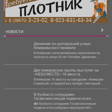
реклама
НОВОСТИ
Движение по центральной улице
Кемерова восстановили
В Кемерове сняли временные ограничения на
проезд по улице 50 лет Октября. Движение
перекрывали с...
Две кемеровские группы выступят на
«НЕБОФЕСТЕ» 16 августа
В Кемерове 16 августа на аэродроме «Кемерово-
Северный» в седьмой раз пройдёт ежегодный
мультиформатный фестиваль «НЕБОФЕСТ»....
В Кузбассе сотрудники
Госавтоинспекции подвели итоги
рейдовых мероприятий
🚔В Кузбассе сотрудники Госавтоинспекции
подвели итоги рейдовых мероприятий ❗️
Основная цель мероприятий - стабилизация...