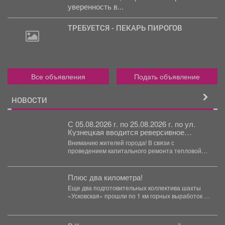
уверенность в...
ТРЕБУЕТСЯ - ПЕКАРЬ ПИРОГОВ
Все объявления
Подать объявление
НОВОСТИ
С 05.08.2026 г. по 25.08.2026 г. по ул.
Кузнецкая вводится реверсивное
движения для автотранспорта.
Вниманию жителей города! В связи с
проведением капитального ремонта тепловой
сети с 05.08.2026 г....
Плюс два километра!
Еще два подготовительных коллектива шахты
«Усковская» прошли по 1 км горных выработок с
начала года....