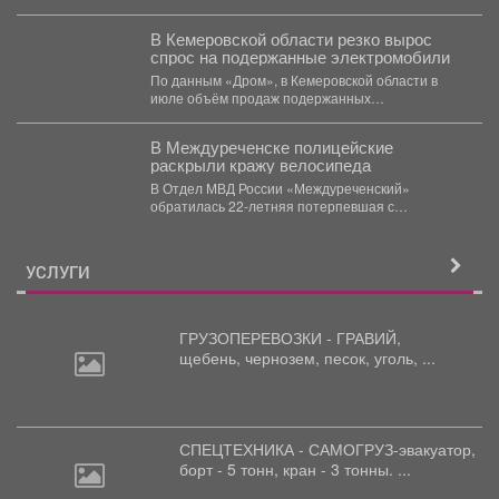
получили...
В Кемеровской области резко вырос
спрос на подержанные электромобили
По данным «Дром», в Кемеровской области в
июле объём продаж подержанных
электромобилей увеличился на 233...
В Междуреченске полицейские
раскрыли кражу велосипеда
В Отдел МВД России «Междуреченский»
обратилась 22-летняя потерпевшая с
заявлением о том, что неизвестное лицо...
УСЛУГИ
ГРУЗОПЕРЕВОЗКИ - ГРАВИЙ,
щебень,
чернозем, песок, уголь, ...
СПЕЦТЕХНИКА - САМОГРУЗ-эвакуатор,
борт
- 5 тонн, кран - 3 тонны. ...