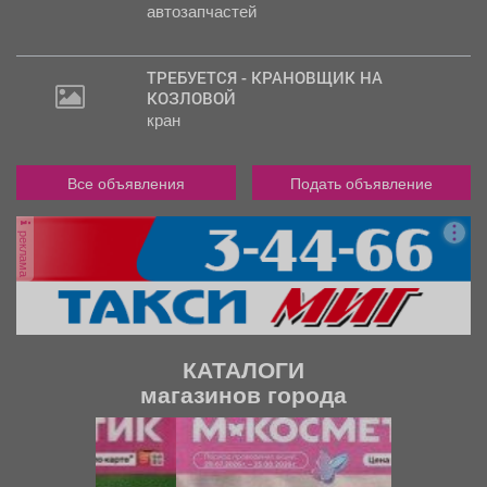
автозапчастей
ТРЕБУЕТСЯ - КРАНОВЩИК НА
КОЗЛОВОЙ
кран
Все объявления
Подать объявление
реклама
КАТАЛОГИ
магазинов города
П
С
р
л