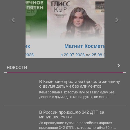
е
е
д
д
ы
у
д
ю
у
щ
щ
и
Магнит Косметик
и
й
c 29.07.2026 по 25.08.2026
й
НОВОСТИ
В Кемерове приставы бросили женщину
с двумя детьми без алиментов
Кемеровчанка, которую муж оставил одну без
денег и с двумя детьми на руках, не могла...
В России произошло 342 ДТП за
минувшие сутки
За прошедшие сутки на российских дорогах
произошло 342 ДТП, в которых погибли 30 и