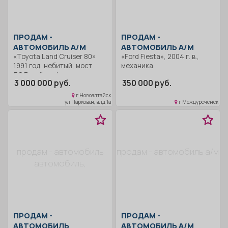
ПРОДАМ -
ПРОДАМ -
АВТОМОБИЛЬ А/М
АВТОМОБИЛЬ А/М
«Toyota Land Cruiser 80»
«Ford Fiesta», 2004 г. в.,
1991 год, небитый, мост
механика.
ЛСД, хабы, с/с, люк,
3 000 000 руб.
350 000 руб.
двигатель 1 НДТ турбо, мех.
правый. У меня 16 лет, фото
г Новоалтайск
по запросу.
ул Парковая, влд 1а
г Междуреченск
продам - автомобиль
продам - автомобиль а/м
автомобиль,
ПРОДАМ -
ПРОДАМ -
АВТОМОБИЛЬ
АВТОМОБИЛЬ А/М