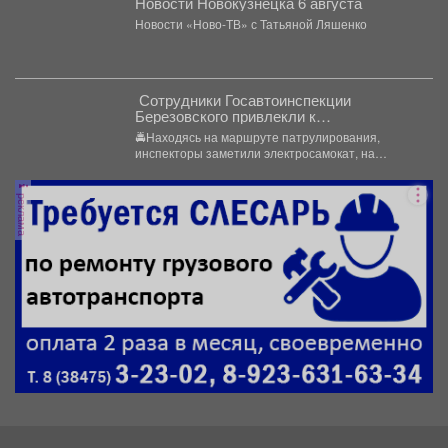
Новости Новокузнецка 6 августа
Новости «Ново-ТВ» с Татьяной Ляшенко
‍ Сотрудники Госавтоинспекции
Березовского привлекли к
ответственности водителя
🚔Находясь на маршруте патрулирования,
электросамоката, который перевозил
инспекторы заметили электросамокат, на
ребенка
котором находилась мать с ребенком без
мотошлемов....
реклама