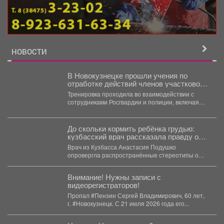
НОВОСТИ
В Новокузнецке прошли учения по
отработке действий членов участковой
избирательной комиссии в нештатных
Тренировка проходила во взаимодействии с
ситуациях на предстоящих выборах.
сотрудниками Росгвардии и полиции, включая
специалистов кинологической службы.
До скольки кормить ребёнка грудью:
кузбасский врач рассказала правду о
лактации
Врач из Кузбасса Анастасия Подушко
опровергла распространённые стереотипы о
грудном вскармливании. По словам
заведующей...
Внимание! Нужны записи с
видеорегистраторов!
Пропал #Пензин Сергей Владимирович, 60 лет,
г. #Новокузнецк. С 21 июля 2026 года его...