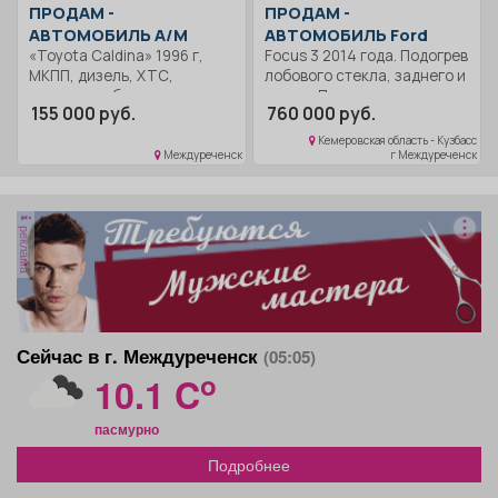
ПРОДАМ -
ПРОДАМ -
АВТОМОБИЛЬ А/М
АВТОМОБИЛЬ Ford
«Toyota Caldina» 1996 г,
Focus 3 2014 года. Подогрев
МКПП, дизель, ХТС,
лобового стекла, заднего и
возможен обмен.
зеркал.Подогрев пер.
155 000 руб.
760 000 руб.
сидений.Защита картера
двигателя. Сигнализация с
Кемеровская область - Кузбасс
авто запуском Пробег
Междуреченск
г Междуреченск
65700 км. Без
аварий.Машина в отличном
состоянии, но трещина на
реклама
лобовом стекле.Зимняя
резина на литье, летняя на
штампах.
Сейчас в г. Междуреченск
(05:05)
o
10.1 C
пасмурно
Подробнее