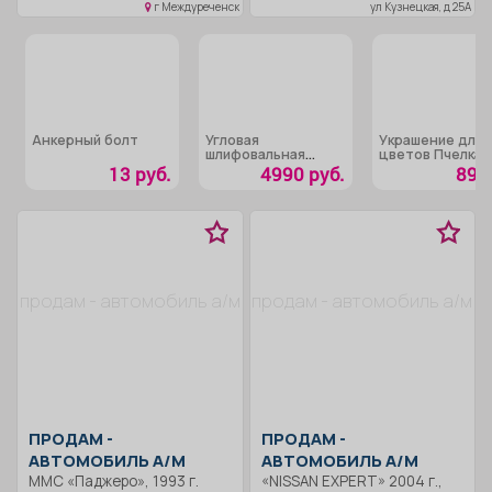
ходовка без нареканий.
г Междуреченск
ул Кузнецкая, д 25А
полностью готов к
переоформление на нового
владельца.
Анкерный болт
Угловая
Украшение для
шлифовальная
цветов Пчелка на
машина
цветке
13 руб.
4990 руб.
89 р
«Hanskonner
HAG1012»
продам - автомобиль а/м
продам - автомобиль а/м
ПРОДАМ -
ПРОДАМ -
АВТОМОБИЛЬ А/М
АВТОМОБИЛЬ А/М
ММС «Паджеро», 1993 г.
«NISSAN EXPERT» 2004 г.,