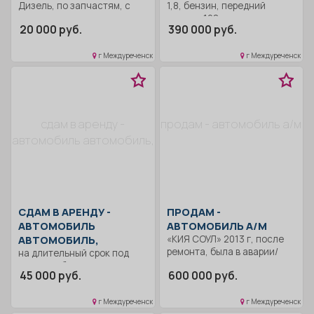
Дизель, по запчастям, с
1,8, бензин, передний
док-ми.
привод. 198 т. км,
20 000 руб.
390 000 руб.
нормальное тех. состояние.
г Междуреченск
г Междуреченск
сдам в аренду -
продам - автомобиль а/м
автомобиль автомобиль,
СДАМ В АРЕНДУ -
ПРОДАМ -
АВТОМОБИЛЬ
АВТОМОБИЛЬ А/М
АВТОМОБИЛЬ,
«КИЯ СОУЛ» 2013 г, после
ремонта, была в аварии/
на длительный срок под
такси, либо в личное
45 000 руб.
600 000 руб.
пользование.
г Междуреченск
г Междуреченск