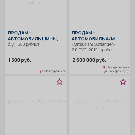
шины,
отличное (не прокурен).
Сигнализация есть.
Возможен торг.
ПРОДАМ -
ПРОДАМ -
АВТОМОБИЛЬ ШИНЫ,
АВТОМОБИЛЬ А/М
б/у, 1500 руб/шт.
«Mitsubishi Outlander»
2.0 CVT, 2019, пробег
48 000 км.
1 500 руб.
2 600 000 руб.
г Междуреченск
г Междуреченск
ул Гончаренко, д 1
продам - автомобиль а/м
продам - автомобиль
ford