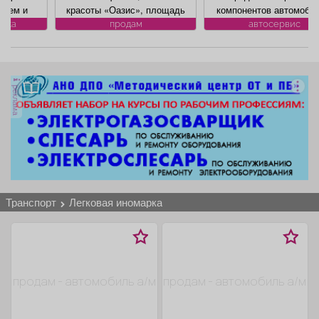
Афиша
Обучение
Проекты
красоты «Оазис», площадь
компонентов автомобилей:
88, 8 кв. м, по адресу ул.
климат контроля, ЭБУ,
продам
автосервис
Юдина, 1, хороший ремонт,
сигнализации, брелков,
полностью с оборудованием,
магнитол, электроусилителей
имеется парковка, торг
руля, многофункциональных
уместен.
дисплеев, и многого другого.
Товары
Поздравления
Погода
реклама
Быстро, качественно,
недорого! Точная стоимость
ремонта определяется после
осмотра
ТВ программа
Я - пенсионер
транспорт
легковая иномарка
продам - автомобиль а/м
продам - автомобиль а/м