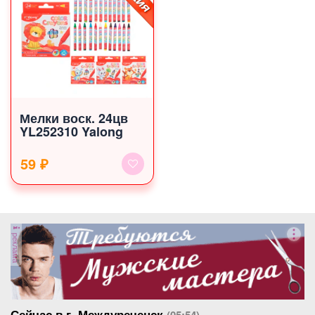
Мелки воск. 24цв
YL252310 Yalong
59 ₽
реклама
Сейчас в г. Междуреченск