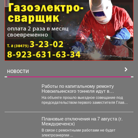
НОВОСТИ
Работы по капитальному ремонту
Новоильинского тоннеля идут в
соответствии с графиком
На объекте прошло выездное совещание под
председательством первого заместителя Главы
Новокузнецка Евгения Бедарева. В настоящее...
Плановые отключения на 7 августа (г.
Междуреченск)
В связи с ремонтными работами не будет
электроэнергии ...