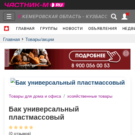
☰
КЕМЕРОВСКАЯ ОБЛАСТЬ - КУЗБАСС
ГЛАВНАЯ
ГРУППЫ
НОВОСТИ
ОБЪЯВЛЕНИЯ
НЕДВ
Главная
Группы
Новости
Главная
Товары/акции
реклама
Объявления
Недвижимость
Услуги
Товары для дома и офиса
/
хозяйственные товары
Работа
Транспорт
Компании
Бак универсальный
пластмассовый
(0 отзывов)