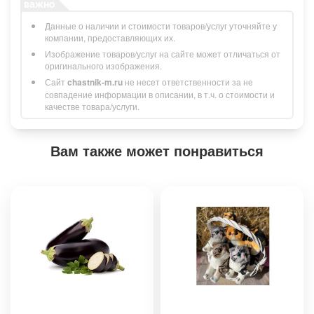
Данные о наличии и стоимости товаров/услуг уточняйте у
компании, предоставляющих их.
Изображение товаров/услуг на сайте может отличаться от
оригинального изображения.
Сайт
chastnik-m.ru
не несет ответственности за не
совпадение информации в описании, в т.ч. о стоимости и
качестве товара/услуги.
Вам также может понравиться