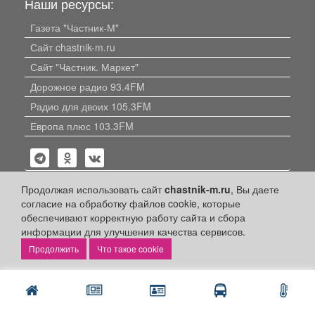
Наши ресурсы:
Газета "Частник-М"
Сайт chastnik-m.ru
Сайт "Частник. Маркет"
Дорожное радио 93.4FM
Радио для двоих 105.3FM
Европа плюс 103.3FM
Продолжая использовать сайт
chastnik-m.ru
, Вы даете
согласие на обработку файлов cookie, которые
обеспечивают корректную работу сайта и сбора
Политика конфиденциальности
информации для улучшения качества сервисов.
Публикации с пометкой «Реклама», «На правах рекламы»,
Что такое cookie
«Партнёрский проект» оплачены рекламодателем.
Редакция сайта не несет ответственности за достоверность
информации, содержащейся в рекламных материалах и
объявлениях.