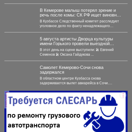
В Кемерове малыш потерял зрение и
речь после комы: СК РФ ищет виновных
в искалеченном детстве
В Кузбассе Следственный комитет расследует
уголовное дело по факту ненадлежащего
оказания медицинской помощи двухлетнему
мальчику....
5 августа артисты Дворца культуры
имени Горького провели выездной
концерт в реабилитационном центре
В этот день на сцене выступили: 🎤 Евгений
«Топаз».
Семенов 🎤 Оксана Гайдукова ...
Самолет Кемерово-Сочи снова
задержался
В областном центре Кузбасса снова
задерживается вылет авиарейса в Сочи.
Сегодня, 7 августа, задерживается...
реклама