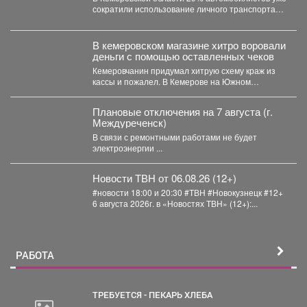
сократили использование личного транспорта
из‑за стоимости топлива. При этом...
В кемеровском магазине хитро воровали
деньги с помощью оставленных чеков
Кемеровчанин придумал хитрую схему краж из
кассы и пожалел. В Кемерове на Южном
вскрыли...
Плановые отключения на 7 августа (г.
Междуреченск)
В связи с ремонтными работами не будет
электроэнергии ...
Новости ТВН от 06.08.26 (12+)
#новости 18:00 и 20:30 #ТВН #Новокузнецк #12+
6 августа 2026г. в «Новостях ТВН» (12+):...
РАБОТА
ТРЕБУЕТСЯ - ПЕКАРЬ ХЛЕБА