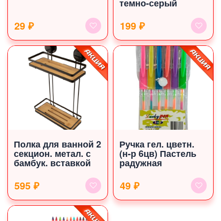
темно-серый
29 ₽
199 ₽
Полка для ванной 2
Ручка гел. цветн.
секцион. метал. с
(н-р 6цв) Пастель
бамбук. вставкой
радужная
595 ₽
49 ₽