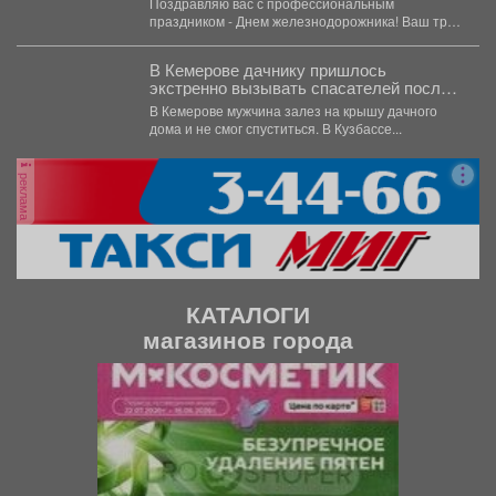
Поздравляю вас с профессиональным
праздником - Днем железнодорожника! Ваш труд
- это круглосуточная ответственность...
В Кемерове дачнику пришлось
экстренно вызывать спасателей после
работ на участке
В Кемерове мужчина залез на крышу дачного
дома и не смог спуститься. В Кузбассе...
реклама
КАТАЛОГИ
магазинов города
П
С
р
л
е
е
д
д