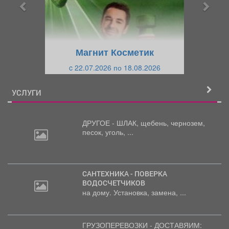
ы
у
д
ю
у
щ
щ
и
Магнит Косметик
и
й
c 22.07.2026 по 18.08.2026
й
УСЛУГИ
ДРУГОЕ - ШЛАК, щебень,
чернозем,
песок, уголь, ...
САНТЕХНИКА - ПОВЕРКА
ВОДОСЧЕТЧИКОВ
на дому. Установка, замена, ...
ГРУЗОПЕРЕВОЗКИ - ДОСТАВЯИМ: