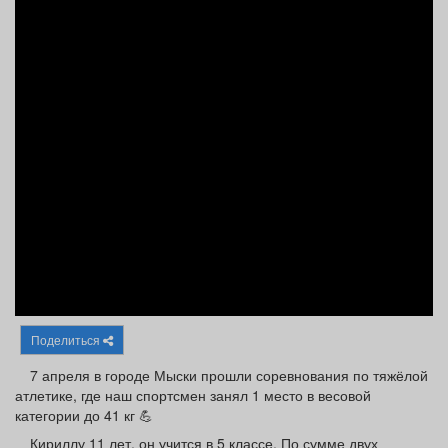
Афиша
Обучение
Проекты
Товары
Поздравления
Погода
ТВ программа
Я - пенсионер
Поделиться
7 апреля в городе Мыски прошли соревнования по тяжёлой
атлетике, где наш спортсмен занял 1 место в весовой
категории до 41 кг 💪
Кириллу 11 лет, он учится в 5 классе. По сумме двух