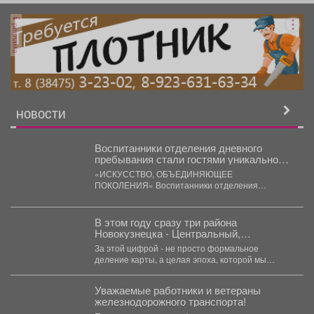
реклама
НОВОСТИ
Воспитанники отделения дневного
пребывания стали гостями уникальной
художественной выставки.
«ИСКУССТВО, ОБЪЕДИНЯЮЩЕЕ
ПОКОЛЕНИЯ» Воспитанники отделения
дневного пребывания стали гостями уникальной
художественной выставки. Для ребят...
В этом году сразу три района
Новокузнецка - Центральный,
Куйбышевский и Кузнецкий - отмечают
За этой цифрой - не просто формальное
85-летие со дня образования.
деление карты, а целая эпоха, которой мы
посвятили...
Уважаемые работники и ветераны
железнодорожного транспорта!