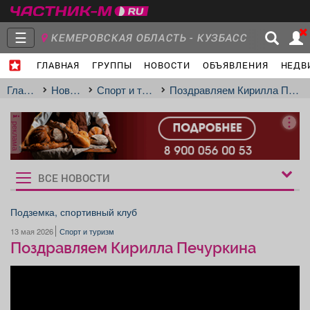
☰
КЕМЕРОВСКАЯ ОБЛАСТЬ - КУЗБАСС
ГЛАВНАЯ
ГРУППЫ
НОВОСТИ
ОБЪЯВЛЕНИЯ
НЕДВ
МЕЖДУРЕЧЕНСК
- Ваш город?
Главная
Группы
Новости
Главная
Новости
Спорт и туризм
Поздравляем Кирилла Печуркина
реклама
Объявления
Недвижимость
Услуги
ВСЕ НОВОСТИ
Рукбрики
новостей
Подземка, спортивный клуб
13 мая 2026
Спорт и туризм
Работа
Транспорт
Компании
Поздравляем Кирилла Печуркина