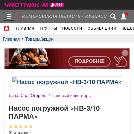
☰
КЕМЕРОВСКАЯ ОБЛАСТЬ - КУЗБАСС
ГЛАВНАЯ
ГРУППЫ
НОВОСТИ
ОБЪЯВЛЕНИЯ
НЕДВ
Главная
Группы
Новости
Главная
Товары/акции
реклама
Объявления
Недвижимость
Услуги
Дача. Сад. Огород.
/
садовый инвентарь
Работа
Транспорт
Компании
Насос погружной «НВ-3/10
ПАРМА»
(0 отзывов)