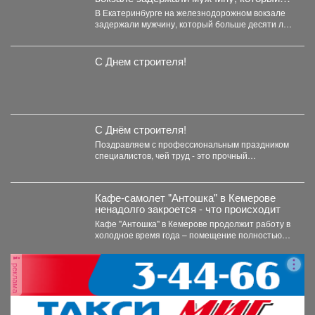
больше десяти лет находился в
В Екатеринбурге на железнодорожном вокзале
федеральном розыске.
задержали мужчину, который больше десяти лет
находился в федеральном розыске....
С Днем строителя!
С Днём строителя!
Поздравляем с профессиональным праздником
специалистов, чей труд - это прочный
фундамент, на котором держится работа...
Кафе-самолет "Антошка" в Кемерове
ненадолго закроется - что происходит
Кафе "Антошка" в Кемерове продолжит работу в
холодное время года – помещение полностью
отапливается. Однако...
реклама