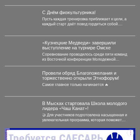
29,31,33,35,28/1,28/2,28,30,
32,32,47,49,51,53,55,63,65...
С Днём физкультурника!
Пусть каждая тренировка приближает к цели, а
каждый старт даёт повод гордиться собой.
Желаю, чтобы...
«Кузнецкие Медведи» завершили
выступление на турнире Омске
Соревнование проводилось среди пяти команд
из Восточной конференции Молодежной
хоккейной лиги. Заключительный матч
новокузнечане провели...
Провели обряд Благопожелания и
торжественно открыли Этнофорум!
Самое главное только начинается 🔥
В Мысках стартовала Школа молодого
лидера «Чаш Канат»!
🤝 Для участников подготовлена насыщенная и
увлекательная программа, которая поможет
прокачать лидерские качества, научиться
работать...
реклама