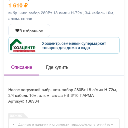
1 610
₽
Афиша
Обучение
Проекты
вибр. ниж. забор 280Вт 18 л/мин Н-72м, 3/4 кабель 10м,
алюм. сплав
В избранное
Товары
Поздравления
Погода
Хозцентр, семейный супермаркет
товаров для дома и сада
Описание
Где купить
ТВ программа
Я - пенсионер
Насос погружной вибр. ниж. забор 280Вт 18 л/мин Н-72м,
3/4 кабель 10м, алюм. сплав НВ-3/10 ПАРМА
Артикул: 136934
Данные о наличии и стоимости товаров/услуг уточняйте у