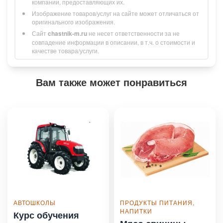
компании, предоставляющих их.
Изображение товаров/услуг на сайте может отличаться от
оригинального изображения.
Сайт
chastnik-m.ru
не несет ответственности за не
совпадение информации в описании, в т.ч. о стоимости и
качестве товара/услуги.
Вам также может понравиться
АВТОШКОЛЫ
ПРОДУКТЫ ПИТАНИЯ,
НАПИТКИ
Курс обучения