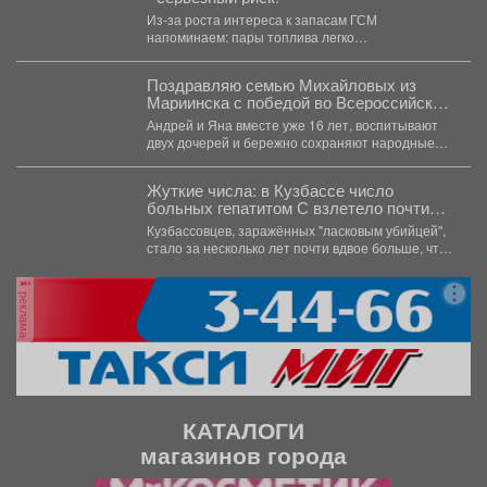
Из‑за роста интереса к запасам ГСМ
напоминаем: пары топлива легко
воспламеняются, а нарушение правил может...
Поздравляю семью Михайловых из
Мариинска с победой во Всероссийском
конкурсе «Семья года - 2026» в
Андрей и Яна вместе уже 16 лет, воспитывают
номинации «Семья - хранитель
двух дочерей и бережно сохраняют народные
традиций»!
ремесла....
Жуткие числа: в Кузбассе число
больных гепатитом С взлетело почти
вдвое
Кузбассовцев, заражённых "ласковым убийцей",
стало за несколько лет почти вдвое больше, что
показали последние исследования....
реклама
КАТАЛОГИ
магазинов города