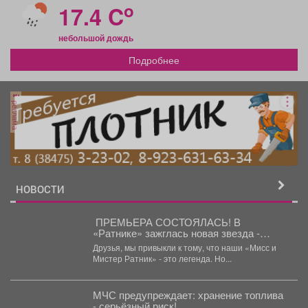
o
17.4 C
небольшой дождь
Подробнее
реклама
НОВОСТИ
️ ПРЕМЬЕРА СОСТОЯЛАСЬ! В
«Ратнике» зажглась новая звезда -
«Кинопремия»!
Друзья, мы привыкли к тому, что наши «Мисс и
Мистер Ратник» - это легенда. Но...
МЧС предупреждает: хранение топлива
- серьёзный риск!