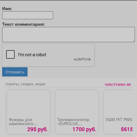
Имя:
Текст комментария:
Отправить
ТОВАРЫ, СКИДКИ, АКЦИИ
Фужеры для
Тепловентилятор
УШМ PIT PWS12
шампанского
«EUROLUX
«КЛАССИК»
ТВК-1EU»
295 руб.
1700 руб.
5615 р