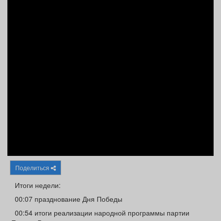
Афиша
Обучение
Проекты
Товары
Поздравления
Погода
ТВ программа
Я - пенсионер
Поделиться
Итоги недели:
00:07 празднование Дня Победы
00:54 итоги реализации народной программы партии