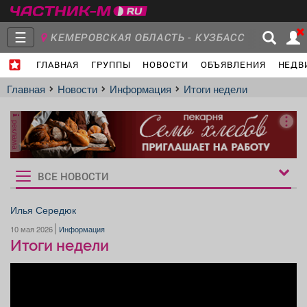
☰
КЕМЕРОВСКАЯ ОБЛАСТЬ - КУЗБАСС
ГЛАВНАЯ
ГРУППЫ
НОВОСТИ
ОБЪЯВЛЕНИЯ
НЕДВ
МЕЖДУРЕЧЕНСК
- Ваш город?
Главная
Группы
Новости
Главная
Новости
Информация
Итоги недели
реклама
Объявления
Недвижимость
Услуги
ВСЕ НОВОСТИ
Рукбрики
новостей
Илья Середюк
10 мая 2026
Информация
Работа
Транспорт
Компании
Итоги недели