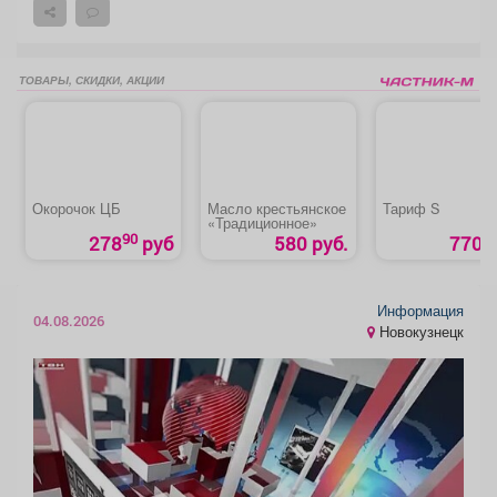
ТОВАРЫ, СКИДКИ, АКЦИИ
Окорочок ЦБ
Масло крестьянское
Тариф S
«Традиционное»
90
278
руб
580 руб.
770 р
Информация
04.08.2026
Новокузнецк