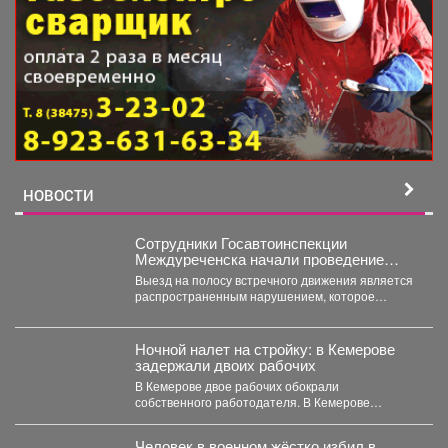
НОВОСТИ
Сотрудники Госавтоинспекции
Междуреченска начали проведение
профилактической операции
Выезд на полосу встречного движения является
«Встречная полоса»
распространенным нарушением, которое
довольно часто становится причиной дорожно-
транспортного происшествия...
Ночной налет на стройку: в Кемерове
задержали двоих рабочих
В Кемерове двое рабочих обокрали
собственного работодателя. В Кемерове
полицейские задержали двоих мужчин,
которые...
Человек в военном жёстко избил в