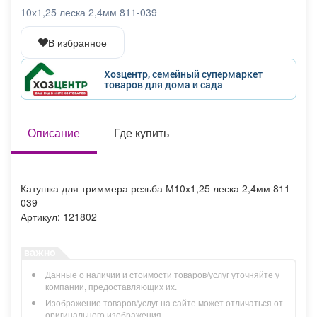
Афиша
Обучение
Проекты
10х1,25 леска 2,4мм 811-039
В избранное
Хозцентр, семейный супермаркет
товаров для дома и сада
Товары
Поздравления
Погода
Описание
Где купить
ТВ программа
Я - пенсионер
Катушка для триммера резьба М10х1,25 леска 2,4мм 811-
039
Артикул: 121802
Данные о наличии и стоимости товаров/услуг уточняйте у
компании, предоставляющих их.
Изображение товаров/услуг на сайте может отличаться от
оригинального изображения.