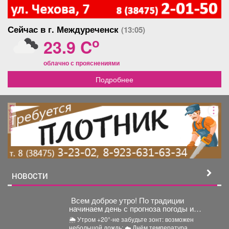
Сейчас в г. Междуреченск
(13:05)
o
23.9 C
облачно с прояснениями
Подробнее
реклама
НОВОСТИ
Всем доброе утро! По традиции
начинаем день с прогноза погоды и
щепотки народной мудрости
🌦 Утром +20°-не забудьте зонт: возможен
небольшой дождь; ☁️ Днём температура