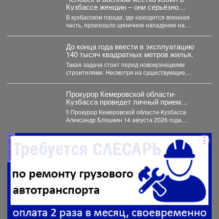
Кузбассе женщин – они серьёзно
ранены, такса погибла
В кузбасском городе, где находится военная
часть, произошло циничное нападение на
женщин. Итогом этого стали...
До конца года ввести в эксплуатацию
140 тысяч квадратных метров жилья.
Такая задача стоит перед новокузнецкими
строителями. Несмотря на существующие
сложности отрасль продолжает активно
развиваться. О...
Прокурор Кемеровской области-
Кузбасса проведет личный прием
участников специальной военной
‼️ Прокурор Кемеровской области-Кузбасса
операции и членов их семей
Александр Блошкин 14 августа 2026 года
совместно с заместителем председателя
Правительства...
реклама