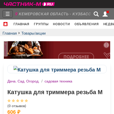
☰
КЕМЕРОВСКАЯ ОБЛАСТЬ - КУЗБАСС
ГЛАВНАЯ
ГРУППЫ
НОВОСТИ
ОБЪЯВЛЕНИЯ
НЕДВ
Главная
Группы
Новости
Главная
Товары/акции
реклама
Объявления
Недвижимость
Услуги
Дача. Сад. Огород.
/
садовая техника
Работа
Транспорт
Компании
Катушка для триммера резьба М
(0 отзывов)
606
₽