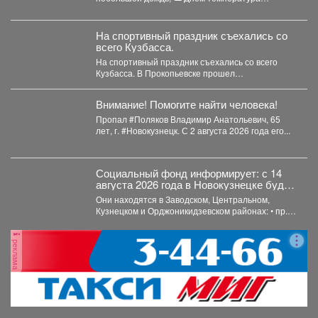
поднимется до +24°,...
На спортивный праздник съехались со
всего Кузбасса.
На спортивный праздник съехались со всего
Кузбасса. В Прокопьевске прошел
традиционный турнир по теннису. 🥎...
Внимание! Помогите найти человека!
Пропал #Поляков Владимир Анатольевич, 65
лет, г. #Новокузнецк. С 2 августа 2026 года его...
Социальный фонд информирует: с 14
августа 2026 года в Новокузнецке будут
работать пять клиентских служб, куда
Они находятся в Заводском, Центральном,
можно обратиться за услугами или
Кузнецком и Орджоникидзевском районах: • пр.
консультацией.
Советской Армии, 13;...
реклама