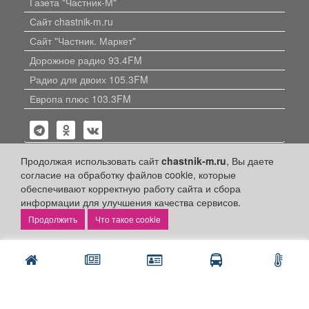
Газета "Частник-М"
Сайт chastnik-m.ru
Сайт "Частник. Маркет"
Дорожное радио 93.4FM
Радио для двоих 105.3FM
Европа плюс 103.3FM
Продолжая использовать сайт
chastnik-m.ru
, Вы даете
согласие на обработку файлов cookie, которые
обеспечивают корректную работу сайта и сбора
Политика конфиденциальности
информации для улучшения качества сервисов.
Публикации с пометкой «Реклама», «На правах рекламы»,
Что такое cookie
«Партнёрский проект» оплачены рекламодателем.
Редакция сайта не несет ответственности за достоверность
информации, содержащейся в рекламных материалах и
объявлениях.
+16
© 2006-2026
ООО "Частник-М"