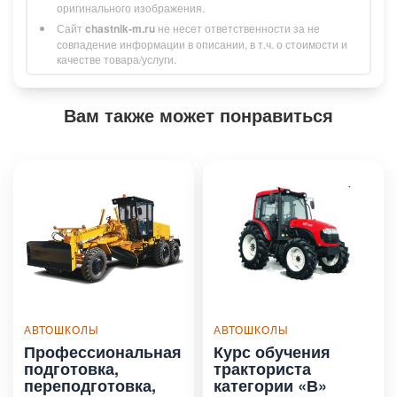
оригинального изображения.
Сайт
chastnik-m.ru
не несет ответственности за не
совпадение информации в описании, в т.ч. о стоимости и
качестве товара/услуги.
Вам также может понравиться
АВТОШКОЛЫ
АВТОШКОЛЫ
Профессиональная
Курс обучения
подготовка,
тракториста
переподготовка,
категории «В»