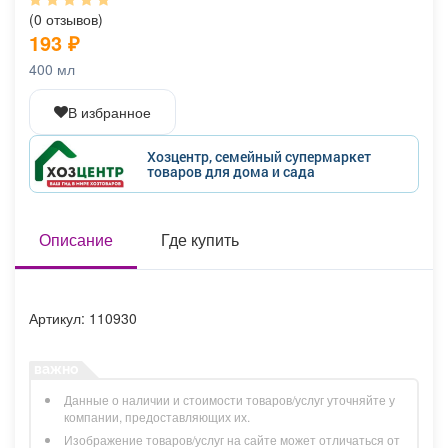
Афиша
Обучение
Проекты
(0 отзывов)
193
₽
400 мл
В избранное
Товары
Поздравления
Погода
Хозцентр, семейный супермаркет
товаров для дома и сада
ТВ программа
Описание
Я - пенсионер
Где купить
Артикул: 110930
Данные о наличии и стоимости товаров/услуг уточняйте у
компании, предоставляющих их.
Изображение товаров/услуг на сайте может отличаться от