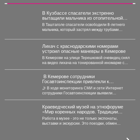
В Кузбассе спасатели экстренно
вытащили мальчика из отопительной
системы
В Таштаголе спасатели освободили 8-летнего
мальчика, который застрял между трубами
отопительной системы на территории школы....
Лихач с краснодарскими номерами
устроил опасные маневры в Кемерове
В Кемерове на улице Терешковой очевидец снял
на видео лихача на тонированной иномарке с
номерами...
‍ В Кемерове сотрудники
Госавтоинспекции привлекли к
ответственности водителя за движение
🤳 В ходе мониторинга СМИ и сети Интернет
по встречной полосе
сотрудники Госавтоинспекции выявили
публикацию с нарушением Правил...
Краеведческий музей на этнофоруме
«Мир коренных народов. Традиции
предков».
Работа в музее - это не только экспонаты,
выставки и экскурсии. Это поездки, обмен
опытом...