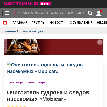
☰
КЕМЕРОВСКАЯ ОБЛАСТЬ - КУЗБАСС
ГЛАВНАЯ
ГРУППЫ
НОВОСТИ
ОБЪЯВЛЕНИЯ
НЕДВ
Главная
Группы
Новости
Главная
Товары/акции
реклама
Объявления
Недвижимость
Услуги
Транспорт
/
автотовары
Работа
Транспорт
Компании
Очиститель гудрона и следов
насекомых «Mobicar»