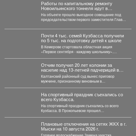
Работы по капитальному ремонту
Новоильинского тоннеля идут в
соответствии с графиком
На объекте прошло выездное совещание под
председательством первого заместителя Главы
Новокузнецка Евгения Бедарева. В настоящее...
Почти 4 тыс. семей Кузбасса получили
по 5 тыс. на подготовку детей к школе
В Кемерове стартовала областная акция
«Первое сентября - каждому школьнику».
Родителям выдали сертификаты, которые они...
Отчим получил 20 лет колонии за
насилие над 13‑летней падчерицей в
Кузбассе
Калтанский районный суд вынес приговор
мужчине, признанному виновным в
преступлениях против половой
неприкосновенности малолетней девочки....
На спортивный праздник съехались со
всего Кузбасса.
На спортивный праздник съехались со всего
Кузбасса. В Прокопьевске прошел
традиционный турнир по теннису. 🥎...
Плановые отключения на сетях ЖКХ в г.
Мыски на 10 августа 2026 г.
Горячее водоснабжение Замена участка