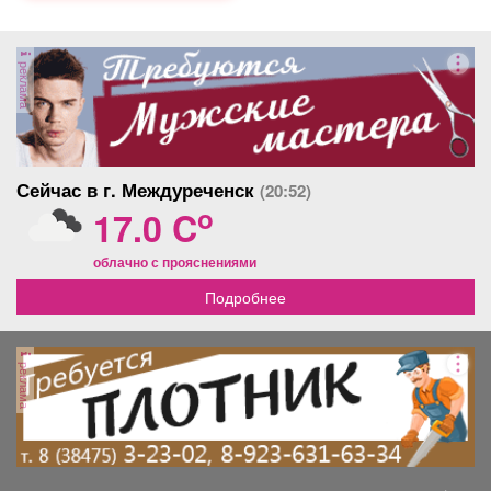
реклама
Сейчас в г. Междуреченск
(20:52)
o
17.0 C
облачно с прояснениями
Подробнее
реклама