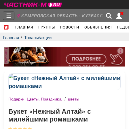
☰
КЕМЕРОВСКАЯ ОБЛАСТЬ - КУЗБАСС
ГЛАВНАЯ
ГРУППЫ
НОВОСТИ
ОБЪЯВЛЕНИЯ
НЕДВ
Главная
Группы
Новости
Главная
Товары/акции
реклама
Объявления
Недвижимость
Услуги
Подарки. Цветы. Праздники.
/
цветы
Работа
Транспорт
Компании
Букет «Нежный Алтай» с
милейшими ромашками