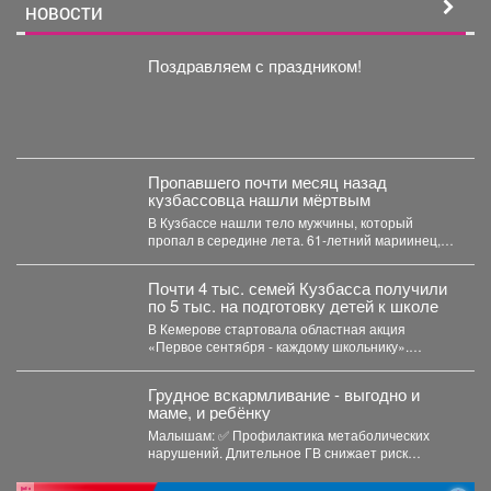
НОВОСТИ
Поздравляем с праздником!
Пропавшего почти месяц назад
кузбассовца нашли мёртвым
В Кузбассе нашли тело мужчины, который
пропал в середине лета. 61-летний мариинец,
ориентировку на...
Почти 4 тыс. семей Кузбасса получили
по 5 тыс. на подготовку детей к школе
В Кемерове стартовала областная акция
«Первое сентября - каждому школьнику».
Родителям выдали сертификаты, которые они...
Грудное вскармливание - выгодно и
маме, и ребёнку
Малышам: ✅ Профилактика метаболических
нарушений. Длительное ГВ снижает риск
ожирения в детском...