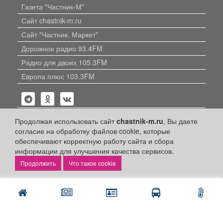
Газета "Частник-М"
Сайт chastnik-m.ru
Сайт "Частник. Маркет"
Дорожное радио 93.4FM
Радио для двоих 105.3FM
Европа плюс 103.3FM
Продолжая использовать сайт
chastnik-m.ru
, Вы даете
согласие на обработку файлов cookie, которые
обеспечивают корректную работу сайта и сбора
Политика конфиденциальности
информации для улучшения качества сервисов.
Публикации с пометкой «Реклама», «На правах рекламы»,
Что такое cookie
«Партнёрский проект» оплачены рекламодателем.
Редакция сайта не несет ответственности за достоверность
информации, содержащейся в рекламных материалах и
объявлениях.
+16
© 2006-2026
ООО "Частник-М"