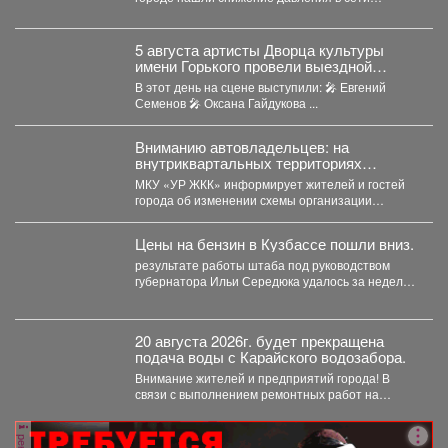
магистрального водопровода...
5 августа артисты Дворца культуры
имени Горького провели выездной
концерт в реабилитационном центре
В этот день на сцене выступили: 🎤 Евгений
«Топаз».
Семенов 🎤 Оксана Гайдукова ...
Вниманию автовладельцев: на
внутриквартальных территориях
Междуреченского муниципального
МКУ «УР ЖКК» информирует жителей и гостей
округа вводятся ограничения стоянки.
города об изменении схемы организации
дорожного движения на...
Цены на бензин в Кузбассе пошли вниз.
результате работы штаба под руководством
губернатора Ильи Середюка удалось за неделю
увеличить на 21% количество...
20 августа 2026г. будет прекращена
подача воды с Карайского водозабора.
Внимание жителей и предприятий города! В
связи с выполнением ремонтных работ на
Карайском водозаборе...