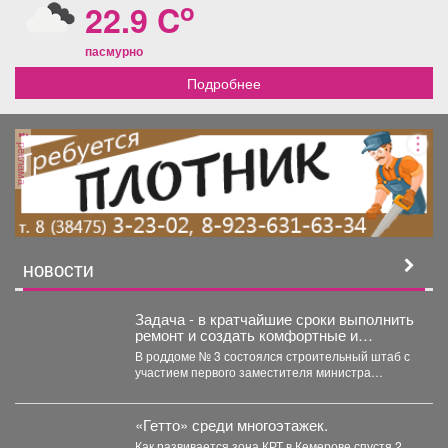
o
22.9 C
пасмурно
Подробнее
реклама
НОВОСТИ
Задача - в кратчайшие сроки выполнить
ремонт и создать комфортные и
безопасные условия для будущих мам
В роддоме № 3 состоялся строительный штаб с
и новорождённых.
участием первого заместителя министра
здравоохранения Кузбасса, руководства...
«Гетто» среди многоэтажек.
Как развивается зона КРТ в Кемерове спустя 2