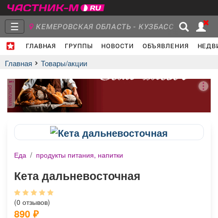
☰
КЕМЕРОВСКАЯ ОБЛАСТЬ - КУЗБАСС
ГЛАВНАЯ
ГРУППЫ
НОВОСТИ
ОБЪЯВЛЕНИЯ
НЕДВ
Главная
Группы
Новости
Главная
Товары/акции
реклама
Объявления
Недвижимость
Услуги
Еда
/
продукты питания, напитки
Работа
Транспорт
Компании
Кета дальневосточная
(0 отзывов)
890
₽