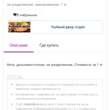
Афиша
Обучение
Проекты
не разделанная, замороженная, 1 кг
В избранное
Рыбный двор, отдел
Товары
Поздравления
Погода
Описание
Где купить
ТВ программа
Я - пенсионер
Кета, дальневосточная, не разделанная, Стоимость за 1 кг
Данные о наличии и стоимости товаров/услуг уточняйте у
компании, предоставляющих их.
Изображение товаров/услуг на сайте может отличаться от
оригинального изображения.
Сайт
chastnik-m.ru
не несет ответственности за не
совпадение информации в описании, в т.ч. о стоимости и