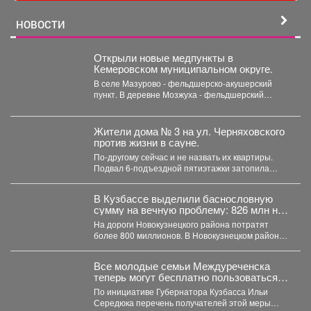
НОВОСТИ
Открыли новые медпункты в
Кемеровском муниципальном округе.
В селе Мазурово - фельдшерско-акушерский
пункт. В деревне Мозжуха - фельдшерский
здравпункт. В модульных...
Жители дома № 3 на ул. Черняховского
против жизни в сауне.
По-другому сейчас и не назвать их квартиры.
Подвал 6-подъездной пятиэтажки затопила
горячая вода, и её...
В Кузбассе выделили баснословную
сумму на вечную проблему: 826 млн на
ремонт
На дороги Новокузнецкого района потратят
более 800 миллионов. В Новокузнецком районе в
ближайшие два...
Все молодые семьи Междуреченска
теперь могут бесплатно пользоваться
предметами первой необходимости для
По инициативе Губернатора Кузбасса Ильи
новорождённых.
Середюка перечень получателей этой меры