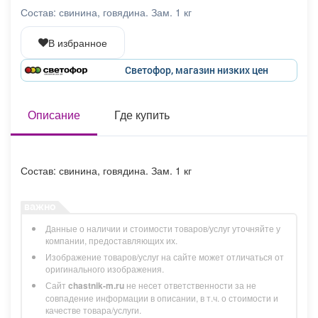
Афиша
Обучение
Проекты
Состав: свинина, говядина. Зам. 1 кг
В избранное
Светофор, магазин низких цен
Товары
Поздравления
Погода
Описание
Где купить
ТВ программа
Я - пенсионер
Состав: свинина, говядина. Зам. 1 кг
Данные о наличии и стоимости товаров/услуг уточняйте у
компании, предоставляющих их.
Изображение товаров/услуг на сайте может отличаться от
оригинального изображения.
Сайт
chastnik-m.ru
не несет ответственности за не
совпадение информации в описании, в т.ч. о стоимости и
качестве товара/услуги.