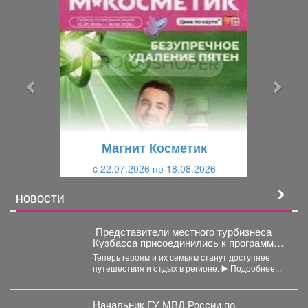
П
С
р
л
е
е
д
д
ы
у
д
ю
у
щ
щ
и
Магнит Косметик
и
й
c 22.07.2026 по 18.08.2026
й
НОВОСТИ
Представители местного турбизнеса
Кузбасса присоединились к программе
поддержки участников СВО и их
Теперь героям и их семьям станут доступнее
близкихне.
путешествия и отдых в регионе. ▶️ Подробнее...
Начальник ГУ МВД России по