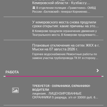
Кемеровской области - Кузбассу
Геннадий Корниенко проверил работу
🏛️ В отделении полиции «Грамотеино» ОМВД
подразделений отдела МВД России
России «Беловский» генерал Корниенко
«Беловский»
осмотрел служебные помещения, проверил
ведение...
У кемеровского моста снова продлили
сроки открытия: какие причины на этот
раз
В Кемерове продлили ограничение движения у
Театрального моста. В Кемерове продлевается
временное ограничение автомобильного...
Плановые отключения на сетях ЖКХ в г.
Мыски на 07 августа 2026 г.
Горячее водоснабжение Ремонтные работы по
замене участка трубопровода ТК 91 в сторону
т.37 ул....
РАБОТА
ТРЕБУЕТСЯ - ОХРАННИКИ, ОХРАННИКИ-
ВОДИТЕЛИ
лицензия.. ЛИЦЕНЗИРОВАННЫЕ
ОХРАННИКИ 5 разряда, з/п от 33000 руб. 6...