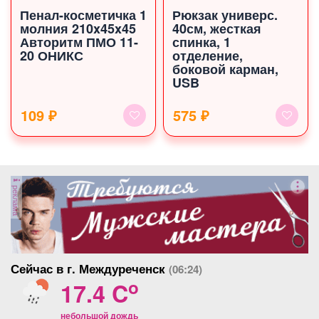
Пенал-косметичка 1
Рюкзак универс.
молния 210x45x45
40см, жесткая
Авторитм ПМО 11-
спинка, 1
20 ОНИКС
отделение,
боковой карман,
USB
109 ₽
575 ₽
реклама
Сейчас в г. Междуреченск
(06:24)
o
17.4 C
небольшой дождь