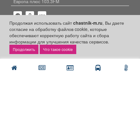
Европа плюс 103.3FM
Продолжая использовать сайт
chastnik-m.ru
, Вы даете
согласие на обработку файлов cookie, которые
обеспечивают корректную работу сайта и сбора
информации для улучшения качества сервисов.
Политика конфиденциальности
Что такое cookie
Публикации с пометкой «Реклама», «На правах рекламы»,
«Партнёрский проект» оплачены рекламодателем.
Редакция сайта не несет ответственности за достоверность
информации, содержащейся в рекламных материалах и
объявлениях.
+16
© 2006-2026
ООО "Частник-М"