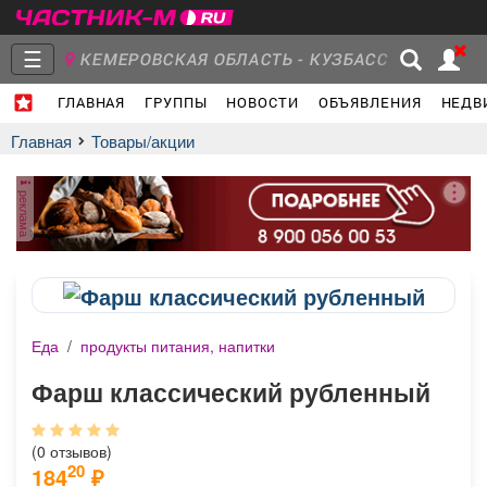
☰
КЕМЕРОВСКАЯ ОБЛАСТЬ - КУЗБАСС
ГЛАВНАЯ
ГРУППЫ
НОВОСТИ
ОБЪЯВЛЕНИЯ
НЕДВ
Главная
Группы
Новости
Главная
Товары/акции
реклама
Объявления
Недвижимость
Услуги
Еда
/
продукты питания, напитки
Работа
Транспорт
Компании
Фарш классический рубленный
(0 отзывов)
20
184
₽