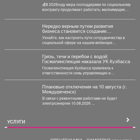
💰В 2026году мера господдержки по социальному
контракту продолжает работать: малоимущие
граждане и безработные могут получить...
Нередко верным путем развития
бизнеса становится создание
совместных проектов, работа в команде
Узнайте, как настроить пути сотрудничества в
и даже полномасштабные объединения.
социальной сфере на нашем вебинаре
«Креативное партнёрство. Нестандартные
решения...
Грязь, течи и перебои с водой:
Госжилинспекция наказала УК Кузбасса
Госжилинспекция Кузбасса привлекла к
ответственности семь управляющих и
ресурсоснабжающих компаний за нарушения в
содержании домов...
Плановые отключения на 10 августа (г.
Междуреченск)
В связи с ремонтными работами не будет
электроэнергии 10.08.2026 ...
УСЛУГИ