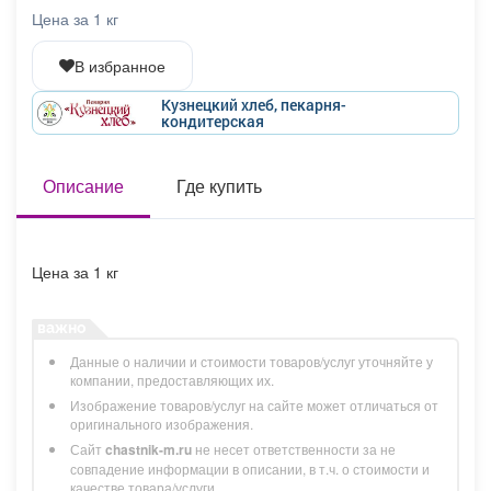
Афиша
Обучение
Проекты
Цена за 1 кг
В избранное
Кузнецкий хлеб, пекарня-
кондитерская
Товары
Поздравления
Погода
Описание
Где купить
ТВ программа
Я - пенсионер
Цена за 1 кг
Данные о наличии и стоимости товаров/услуг уточняйте у
компании, предоставляющих их.
Изображение товаров/услуг на сайте может отличаться от
оригинального изображения.
Сайт
chastnik-m.ru
не несет ответственности за не
совпадение информации в описании, в т.ч. о стоимости и
качестве товара/услуги.