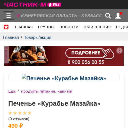
☰
КЕМЕРОВСКАЯ ОБЛАСТЬ - КУЗБАСС
ГЛАВНАЯ
ГРУППЫ
НОВОСТИ
ОБЪЯВЛЕНИЯ
НЕДВ
Главная
Группы
Новости
Главная
Товары/акции
реклама
Объявления
Недвижимость
Услуги
Еда
/
продукты питания, напитки
Работа
Транспорт
Компании
Печенье «Курабье Мазайка»
(0 отзывов)
490
₽