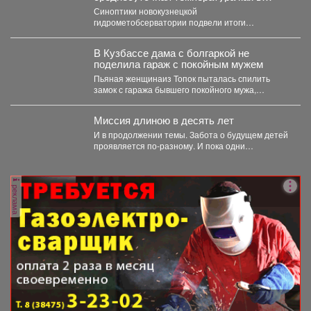
тропиках.
Синоптики новокузнецкой
гидрометобсерватории подвели итоги
прошедшего июля. Подробнее о том, каким
выдался второй месяц лета...
В Кузбассе дама с болгаркой не
поделила гараж с покойным мужем
Пьяная женщинаиз Топок пыталась спилить
замок с гаража бывшего покойного мужа,
инцидент заметили соседи и...
Миссия длиною в десять лет
И в продолжении темы. Забота о будущем детей
проявляется по-разному. И пока одни
специалисты центра...
реклама