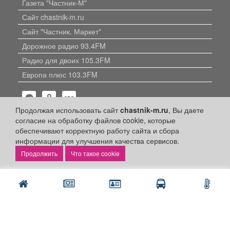
Газета "Частник-М"
Сайт chastnik-m.ru
Сайт "Частник. Маркет"
Дорожное радио 93.4FM
Радио для двоих 105.3FM
Европа плюс 103.3FM
Продолжая использовать сайт
chastnik-m.ru
, Вы даете
согласие на обработку файлов cookie, которые
обеспечивают корректную работу сайта и сбора
информации для улучшения качества сервисов.
Политика конфиденциальности
Что такое cookie
Публикации с пометкой «Реклама», «На правах рекламы»,
«Партнёрский проект» оплачены рекламодателем.
Редакция сайта не несет ответственности за достоверность
информации, содержащейся в рекламных материалах и
объявлениях.
+16
© 2006-2026
ООО "Частник-М"