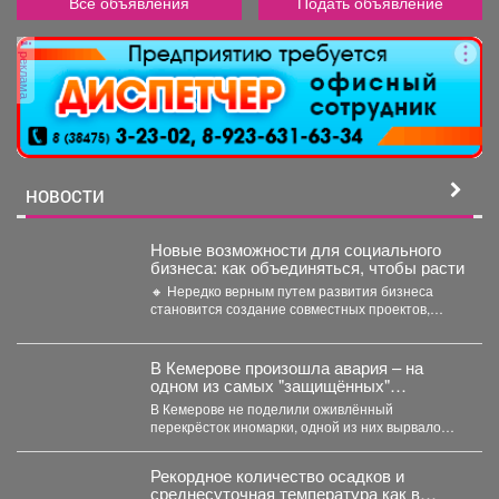
Все объявления
Подать объявление
реклама
НОВОСТИ
Новые возможности для социального
бизнеса: как объединяться, чтобы расти
🔸 Нередко верным путем развития бизнеса
становится создание совместных проектов,
работа в команде и даже...
В Кемерове произошла авария – на
одном из самых "защищённых"
перекрёстков
В Кемерове не поделили оживлённый
перекрёсток иномарки, одной из них вырвало
колесо. В понедельник,...
Рекордное количество осадков и
среднесуточная температура как в