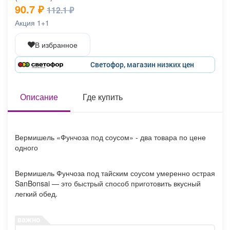
90.7 ₽
Афиша
Обучение
Проекты
112.1 ₽
Акция 1+1
В избранное
Товары
Поздравления
Погода
Светофор, магазин низких цен
Описание
Где купить
ТВ программа
Я - пенсионер
Вермишель «Фунчоза под соусом» - два товара по цене
одного
Вермишель Фунчоза под тайским соусом умеренно острая
SanBonsai — это быстрый способ приготовить вкусный
легкий обед.