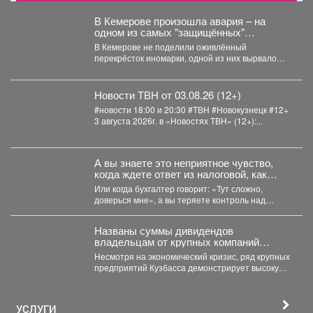
В Кемерове произошла авария – на
одном из самых "защищённых"
перекрёстков
В Кемерове не поделили оживлённый
перекрёсток иномарки, одной из них вырвало
колесо. В понедельник,...
Новости ТВН от 03.08.26 (12+)
#новости 18:00 и 20:30 #ТВН #Новокузнецк #12+
3 августа 2026г. в «Новостях ТВН» (12+):...
А вы знаете это неприятное чувство,
когда ждете ответ из налоговой, как
приговор?
Или когда бухгалтер говорит: «Тут сложно,
доверься мне», а вы теряете контроль над
деньгами? ...
Названы суммы дивидендов
владельцам от крупных компаний
Кузбасса
Несмотря на экономический кризис, ряд крупных
предприятий Кузбасса демонстрирует высокую
доходность. Многие из них направляют...
УСЛУГИ