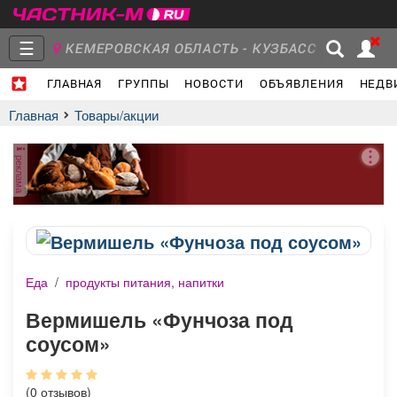
☰
КЕМЕРОВСКАЯ ОБЛАСТЬ - КУЗБАСС
ГЛАВНАЯ
ГРУППЫ
НОВОСТИ
ОБЪЯВЛЕНИЯ
НЕДВ
Главная
Группы
Новости
Главная
Товары/акции
реклама
Объявления
Недвижимость
Услуги
Еда
/
продукты питания, напитки
Работа
Транспорт
Компании
Вермишель «Фунчоза под
соусом»
(0 отзывов)